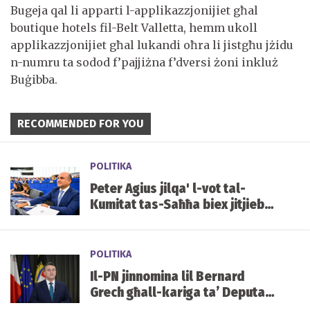
Bugeja qal li apparti l-applikazzjonijiet għal
boutique hotels fil-Belt Valletta, hemm ukoll
applikazzjonijiet għal lukandi oħra li jistgħu jżidu
n-numru ta sodod f’pajjiżna f’dversi żoni inkluż
Buġibba.
RECOMMENDED FOR YOU
POLITIKA
Peter Agius jilqa' l-vot tal-
Kumitat tas-Saħħa biex jitjiebu
l-prezzijiet u d-disponibbiltà
tal-mediċini f'Malta
POLITIKA
Il-PN jinnomina lil Bernard
Grech għall-kariga ta’ Deputat
Speaker tal-Parlament