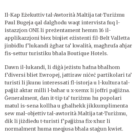
Il-Kap Eżekuttiv tal-Awtorità Maltija tat-Turiżmu
Paul Bugeja qal dalgħodu waqt intervista fuq l-
istazzjon ONE li preżentament hemm 16 il-
applikazzjoni biex binjiet eżistenti fil-Belt Valletta
jinbidlu f’lukandi żgħar ta’ kwalità, magħrufa aħjar
fis-settur turistiku bħala Boutique Hotels.
Dawn il-lukandi, li diġà jeżistu ħafna bħalhom
f’diversi bliet Ewropej, jattiraw niċeċ partikolari ta’
turisti li jkunu interessati fl-istorja u l-kultura tal-
pajjiż aktar milli l-baħar u x-xemx li joffri pajjiżna.
Ġeneralment, dan it-tip ta’ turiżmu hu popolari
matul is-sena kollha u għalhekk jikkumplimenta
sew mal-objettiv tal-awtorità Maltija tat-Turiżmu,
dik li jiżdiedu t-turisti f’pajjiżna fix-xhur li
normalment huma meqjusa bħala staġun kwiet.