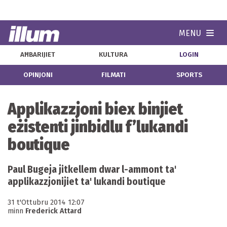
MENU
Navi
AĦBARIJIET
KULTURA
LOGIN
OPINJONI
FILMATI
SPORTS
Applikazzjoni biex binjiet
eżistenti jinbidlu f’lukandi
boutique
Paul Bugeja jitkellem dwar l-ammont ta'
applikazzjonijiet ta' lukandi boutique
31 t'Ottubru 2014 12:07
minn
Frederick Attard