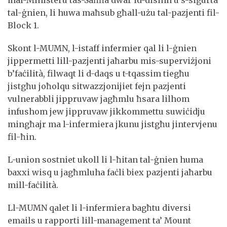
tal-ġnien, li huwa maħsub għall-użu tal-pazjenti fil-
Block 1.
Skont l-MUMN, l-istaff infermier qal li l-ġnien
jippermetti lill-pazjenti jaħarbu mis-superviżjoni
b’faċilità, filwaqt li d-daqs u t-tqassim tiegħu
jistgħu joħolqu sitwazzjonijiet fejn pazjenti
vulnerabbli jippruvaw jagħmlu ħsara lilhom
infushom jew jippruvaw jikkommettu suwiċidju
mingħajr ma l-infermiera jkunu jistgħu jintervjenu
fil-ħin.
L-union sostniet ukoll li l-ħitan tal-ġnien huma
baxxi wisq u jagħmluha faċli biex pazjenti jaħarbu
mill-faċilità.
Ll-MUMN qalet li l-infermiera bagħtu diversi
emails u rapporti lill-management ta’ Mount