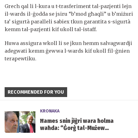
Grech qal li l-kura u t-trasferiment tal-pazjenti lejn
il-wards il-ġodda se jsiru “b’mod għaqli” u b’miżuri
ta’ sigurtà paralleli sabiex tkun garantita s-sigurtà
kemm tal-pazjenti kif ukoll tal-istaff.
Huwa assigura wkoll li se jkun hemm salvagwardji
adegwati kemm ġewwa l-wards kif ukoll fil-ġnien
terapewtiku.
RECOMMENDED FOR YOU
KRONAKA
Ħames snin jiġri wara ħolma
waħda: “Ġorġ tal-Mużew
jixraqlu bust f’Mater Dei”