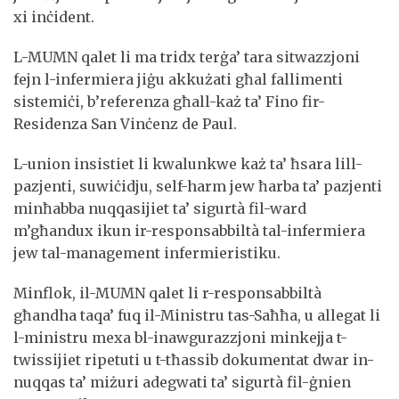
xi inċident.
L-MUMN qalet li ma tridx terġa’ tara sitwazzjoni
fejn l-infermiera jiġu akkużati għal fallimenti
sistemiċi, b’referenza għall-każ ta’ Fino fir-
Residenza San Vinċenz de Paul.
L-union insistiet li kwalunkwe każ ta’ ħsara lill-
pazjenti, suwiċidju, self-harm jew ħarba ta’ pazjenti
minħabba nuqqasijiet ta’ sigurtà fil-ward
m’għandux ikun ir-responsabbiltà tal-infermiera
jew tal-management infermieristiku.
Minflok, il-MUMN qalet li r-responsabbiltà
għandha taqa’ fuq il-Ministru tas-Saħħa, u allegat li
l-ministru mexa bl-inawgurazzjoni minkejja t-
twissijiet ripetuti u t-tħassib dokumentat dwar in-
nuqqas ta’ miżuri adegwati ta’ sigurtà fil-ġnien