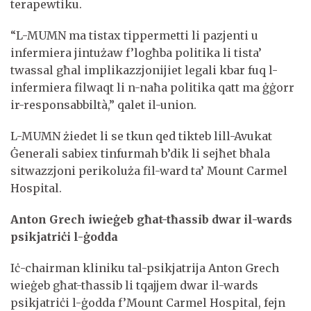
terapewtiku.
“L-MUMN ma tistax tippermetti li pazjenti u
infermiera jintużaw f’logħba politika li tista’
twassal għal implikazzjonijiet legali kbar fuq l-
infermiera filwaqt li n-naħa politika qatt ma ġġorr
ir-responsabbiltà,” qalet il-union.
L-MUMN żiedet li se tkun qed tikteb lill-Avukat
Ġenerali sabiex tinfurmah b’dik li sejħet bħala
sitwazzjoni perikoluża fil-ward ta’ Mount Carmel
Hospital.
Anton Grech iwieġeb għat-tħassib dwar il-wards
psikjatriċi l-ġodda​
Iċ-chairman kliniku tal-psikjatrija Anton Grech
wieġeb għat-tħassib li tqajjem dwar il-wards
psikjatriċi l-ġodda f’Mount Carmel Hospital, fejn