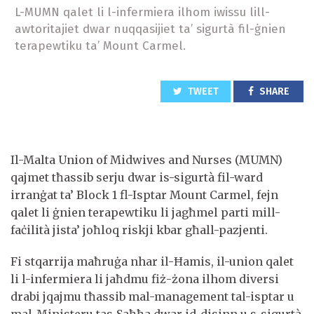
L-MUMN qalet li l-infermiera ilhom iwissu lill-
awtoritajiet dwar nuqqasijiet ta’ sigurtà fil-ġnien
terapewtiku ta’ Mount Carmel.
TWEET
SHARE
Il-Malta Union of Midwives and Nurses (MUMN)
qajmet tħassib serju dwar is-sigurtà fil-ward
irranġat ta’ Block 1 fl-Isptar Mount Carmel, fejn
qalet li ġnien terapewtiku li jagħmel parti mill-
faċilità jista’ joħloq riskji kbar għall-pazjenti.
Fi stqarrija maħruġa nhar il-Ħamis, il-union qalet
li l-infermiera li jaħdmu fiż-żona ilhom diversi
drabi jqajmu tħassib mal-management tal-isptar u
mal-Ministeru tas-Saħħa dwar id-disinn u s-sigurtà