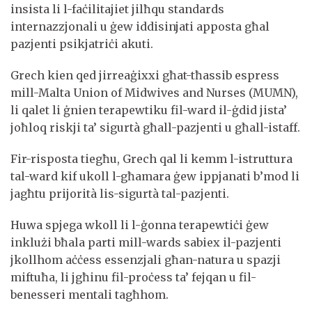
insista li l-faċilitajiet jilħqu standards
internazzjonali u ġew iddisinjati apposta għal
pazjenti psikjatriċi akuti.
Grech kien qed jirreaġixxi għat-tħassib espress
mill-Malta Union of Midwives and Nurses (MUMN),
li qalet li ġnien terapewtiku fil-ward il-ġdid jista’
joħloq riskji ta’ sigurtà għall-pazjenti u għall-istaff.
Fir-risposta tiegħu, Grech qal li kemm l-istruttura
tal-ward kif ukoll l-għamara ġew ippjanati b’mod li
jagħtu prijorità lis-sigurtà tal-pazjenti.
Huwa spjega wkoll li l-ġonna terapewtiċi ġew
inklużi bħala parti mill-wards sabiex il-pazjenti
jkollhom aċċess essenzjali għan-natura u spazji
miftuħa, li jgħinu fil-proċess ta’ fejqan u fil-
benesseri mentali tagħhom.