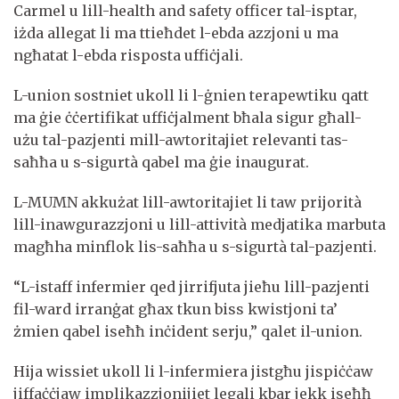
Carmel u lill-health and safety officer tal-isptar,
iżda allegat li ma ttieħdet l-ebda azzjoni u ma
ngħatat l-ebda risposta uffiċjali.
L-union sostniet ukoll li l-ġnien terapewtiku qatt
ma ġie ċċertifikat uffiċjalment bħala sigur għall-
użu tal-pazjenti mill-awtoritajiet relevanti tas-
saħħa u s-sigurtà qabel ma ġie inaugurat.
L-MUMN akkużat lill-awtoritajiet li taw prijorità
lill-inawgurazzjoni u lill-attività medjatika marbuta
magħha minflok lis-saħħa u s-sigurtà tal-pazjenti.
“L-istaff infermier qed jirrifjuta jieħu lill-pazjenti
fil-ward irranġat għax tkun biss kwistjoni ta’
żmien qabel iseħħ inċident serju,” qalet il-union.
Hija wissiet ukoll li l-infermiera jistgħu jispiċċaw
jiffaċċjaw implikazzjonijiet legali kbar jekk iseħħ