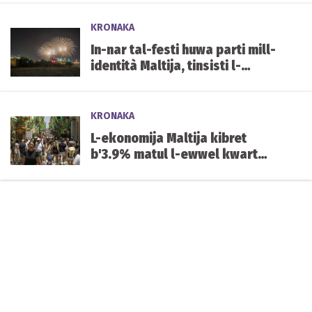
KRONAKA
In-nar tal-festi huwa parti mill-
identità Maltija, tinsisti l-
Għaqda tal-Piroteknika
KRONAKA
L-ekonomija Maltija kibret
b'3.9% matul l-ewwel kwart
tal-2026