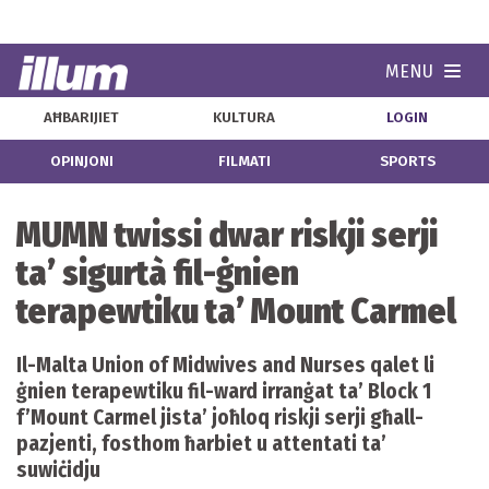
MENU
Navi
AĦBARIJIET
KULTURA
LOGIN
OPINJONI
FILMATI
SPORTS
MUMN twissi dwar riskji serji
ta’ sigurtà fil-ġnien
terapewtiku ta’ Mount Carmel
Il-Malta Union of Midwives and Nurses qalet li
ġnien terapewtiku fil-ward irranġat ta’ Block 1
f’Mount Carmel jista’ joħloq riskji serji għall-
pazjenti, fosthom ħarbiet u attentati ta’
suwiċidju