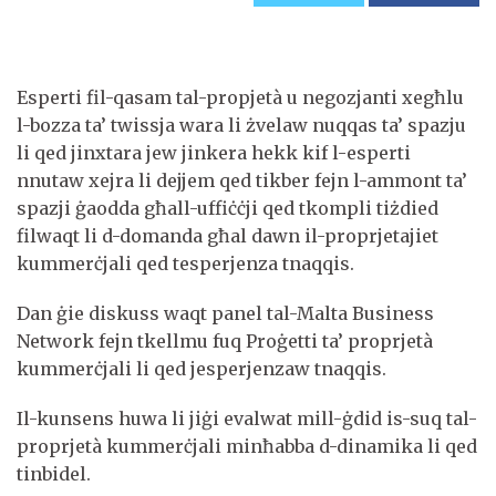
Esperti fil-qasam tal-propjetà u negozjanti xegħlu
l-bozza ta’ twissja wara li żvelaw nuqqas ta’ spazju
li qed jinxtara jew jinkera hekk kif l-esperti
nnutaw xejra li dejjem qed tikber fejn l-ammont ta’
spazji ġaodda għall-uffiċċji qed tkompli tiżdied
filwaqt li d-domanda għal dawn il-proprjetajiet
kummerċjali qed tesperjenza tnaqqis.
Dan ġie diskuss waqt panel tal-Malta Business
Network fejn tkellmu fuq Proġetti ta’ proprjetà
kummerċjali li qed jesperjenzaw tnaqqis.
Il-kunsens huwa li jiġi evalwat mill-ġdid is-suq tal-
proprjetà kummerċjali minħabba d-dinamika li qed
tinbidel.