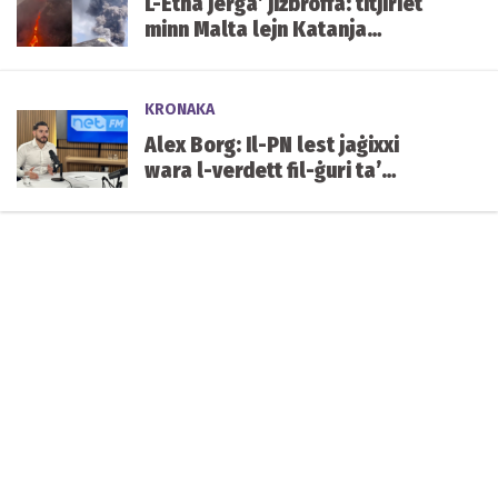
L-Etna jerġa’ jiżbroffa: titjiriet
minn Malta lejn Katanja
affettwati mill-irmied
KRONAKA
Alex Borg: Il-PN lest jaġixxi
wara l-verdett fil-ġuri ta’
Yorgen Fenech