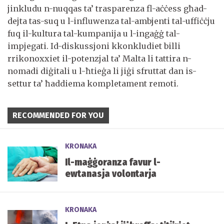
jinkludu n-nuqqas ta’ trasparenza fl-aċċess għad-
dejta tas-suq u l-influwenza tal-ambjenti tal-uffiċċju
fuq il-kultura tal-kumpanija u l-ingaġġ tal-
impjegati. Id-diskussjoni kkonkludiet billi
rrikonoxxiet il-potenzjal ta’ Malta li tattira n-
nomadi diġitali u l-ħtieġa li jiġi sfruttat dan is-
settur ta’ ħaddiema kompletament remoti.
RECOMMENDED FOR YOU
KRONAKA
Il-maġġoranza favur l-
ewtanasja volontarja
KRONAKA