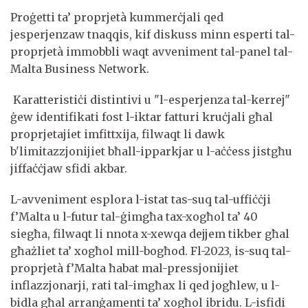
Proġetti ta’ proprjetà kummerċjali qed
jesperjenzaw tnaqqis, kif diskuss minn esperti tal-
proprjetà immobbli waqt avveniment tal-panel tal-
Malta Business Network.
Karatteristiċi distintivi u "l-esperjenza tal-kerrej"
ġew identifikati fost l-iktar fatturi kruċjali għal
proprjetajiet imfittxija, filwaqt li dawk
b'limitazzjonijiet bħall-ipparkjar u l-aċċess jistgħu
jiffaċċjaw sfidi akbar.
L-avveniment esplora l-istat tas-suq tal-uffiċċji
f’Malta u l-futur tal-ġimgħa tax-xogħol ta’ 40
siegħa, filwaqt li nnota x-xewqa dejjem tikber għal
għażliet ta’ xogħol mill-bogħod. Fl-2023, is-suq tal-
proprjetà f’Malta ħabat mal-pressjonijiet
inflazzjonarji, rati tal-imgħax li qed jogħlew, u l-
bidla għal arranġamenti ta’ xogħol ibridu. L-isfidi