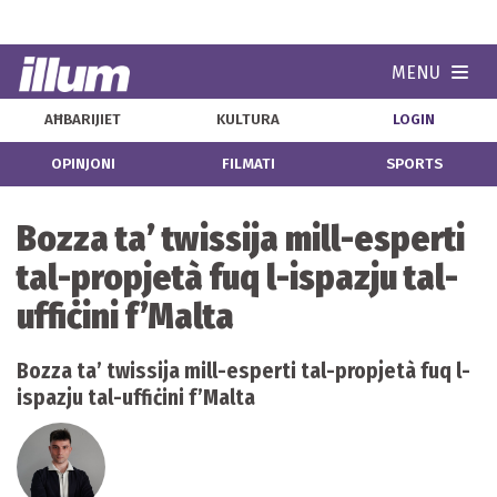
MENU
Navi
AĦBARIJIET
KULTURA
LOGIN
OPINJONI
FILMATI
SPORTS
Bozza ta’ twissija mill-esperti
tal-propjetà fuq l-ispazju tal-
uffiċini f’Malta
Bozza ta’ twissija mill-esperti tal-propjetà fuq l-
ispazju tal-uffiċini f’Malta