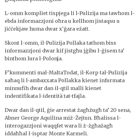
L-omm kompliet tispjega li l-Pulizija ma tawhom l-
ebda informazzjoni oħra u kellhom jistaqsu u
jiċċekjaw huma dwar x'ġara eżatt.
Skont l-omm, il-Pulizija Pollaka tathom biss
informazzjoni dwar kif jistgħu jġibu l-ġisem ta’
binthom lura l-Polonja.
F’kummenti mal-MaltaTodat, il-Korp tal-Pulizija
saħaq li l-ambaxxata Pollakka kienet infurmata
minnufih dwar dan il-qtil malli kienet
indentifikata l-identità tat-tfajla.
Dwar dan il-qtil, ġie arrestat żagħżugħ ta’ 20 sena,
Abner George Aquilina miż-Żejtun. Bħalissa l-
interogazzjoni waqqfet wara li ż-żgħażagħ
iddaħħal l-isptar Monte Karmeli.