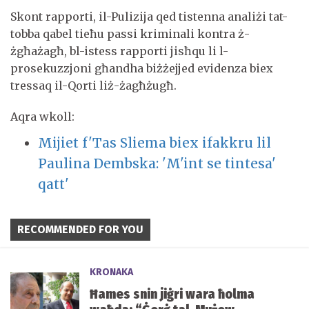
Skont rapporti, il-Pulizija qed tistenna analiżi tat-
tobba qabel tieħu passi kriminali kontra ż-
żgħażagħ, bl-istess rapporti jisħqu li l-
prosekuzzjoni għandha biżżejjed evidenza biex
tressaq il-Qorti liż-żagħżugħ.
Aqra wkoll:
Mijiet f'Tas Sliema biex ifakkru lil
Paulina Dembska: 'M'int se tintesa'
qatt'
RECOMMENDED FOR YOU
KRONAKA
Ħames snin jiġri wara ħolma