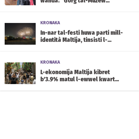
waħda: “Ġorġ tal-Mużew
jixraqlu bust f’Mater Dei”
KRONAKA
In-nar tal-festi huwa parti mill-
identità Maltija, tinsisti l-
Għaqda tal-Piroteknika
KRONAKA
L-ekonomija Maltija kibret
b'3.9% matul l-ewwel kwart
tal-2026