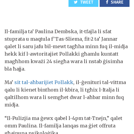
TWEET
SHARE
Il-familja ta’ Paulina Dembska, it-tfajla li sfat
stuprata u maqtula f’Tas-Sliema, fit-2 ta’ Jannar
qalet li saru jafu bil-mewt tagħha minn fuq il-midja
hekk kif l-awtoritajiet Pollakki għamlu kuntatt
magħhom kważi 24 siegħa wara li nstab ġisimha
bla ħajja.
Ma’
sit tal-aħbarijiet Pollakk
, il-ġenituri tal-vittma
qalu li kienet binthom il-kbira, li tgħix l-Italja li
qaltilhom wara li semgħet dwar l-aħbar minn fuq
midja.
“Il-Pulizjia ma ġewx qabel l-4pm tat-Tnejn,” qalet
omm Paulina. Il-familja lanqas ma ġiet offruta
għajnuna psikoloġika.