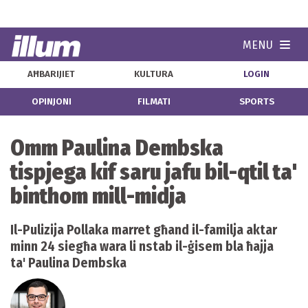
MENU
Navi
AĦBARIJIET
KULTURA
LOGIN
OPINJONI
FILMATI
SPORTS
Omm Paulina Dembska
tispjega kif saru jafu bil-qtil ta'
binthom mill-midja
Il-Pulizija Pollaka marret għand il-familja aktar
minn 24 siegħa wara li nstab il-ġisem bla ħajja
ta' Paulina Dembska