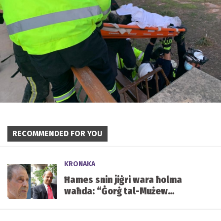
RECOMMENDED FOR YOU
KRONAKA
Ħames snin jiġri wara ħolma
waħda: “Ġorġ tal-Mużew
jixraqlu bust f’Mater Dei”