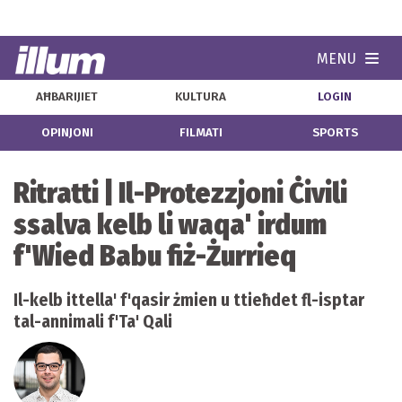
MENU
Navi
AĦBARIJIET
KULTURA
LOGIN
OPINJONI
FILMATI
SPORTS
Ritratti | Il-Protezzjoni Ċivili
ssalva kelb li waqa' irdum
f'Wied Babu fiż-Żurrieq
Il-kelb ittella' f'qasir żmien u ttieħdet fl-isptar
tal-annimali f'Ta' Qali