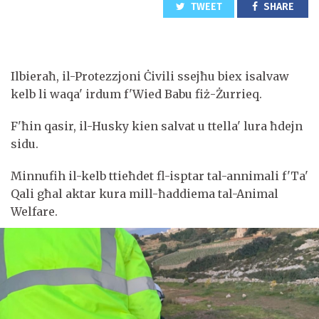
TWEET
SHARE
Ilbieraħ, il-Protezzjoni Ċivili ssejħu biex isalvaw
kelb li waqa' irdum f'Wied Babu fiż-Żurrieq.
F'ħin qasir, il-Husky kien salvat u ttella' lura ħdejn
sidu.
Minnufih il-kelb ttieħdet fl-isptar tal-annimali f'Ta'
Qali għal aktar kura mill-ħaddiema tal-Animal
Welfare.