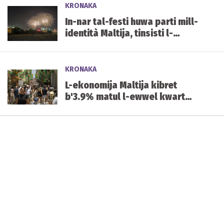
KRONAKA
In-nar tal-festi huwa parti mill-
identità Maltija, tinsisti l-
Għaqda tal-Piroteknika
KRONAKA
L-ekonomija Maltija kibret
b'3.9% matul l-ewwel kwart
tal-2026