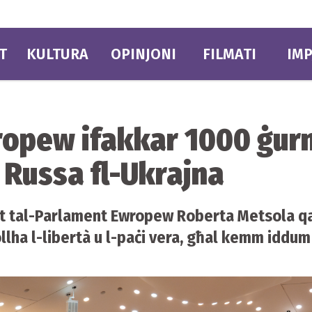
T
KULTURA
OPINJONI
FILMATI
IMP
ropew ifakkar 1000 ġur
i Russa fl-Ukrajna
ent tal-Parlament Ewropew Roberta Metsola qa
lha l-libertà u l-paċi vera, għal kemm iddum