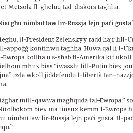
alet Metsola fl-għeluq tad-diskors tagħha.
Nistgħu nimbuttaw lir-Russja lejn paċi ġusta
iegħu, il-President Zelenskyy radd ħajr lill-U
l-appoġġ kontinwu tagħha. Huwa qal li l-Ukr
-Ewropa kollha u s-sħab fl-Amerika kif ukol
xielhom mhux biss “iwasslu lill-Putin biex jon
jna” iżda wkoll jiddefendu l-libertà tan-nazzj
lha.
’ iżgħar mill-qawwa magħquda tal-Ewropa,” s
Nitolbokom biex ma tinsux kemm l-Ewropa hi
ħu nimbuttaw lir-Russja lejn paċi ġusta. Il-paċi
iequ.”