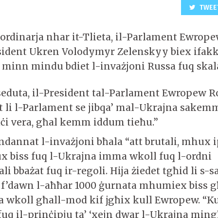
TWEE
aordinarja nhar it-Tlieta, il-Parlament Ewrop
resident Ukren Volodymyr Zelenskyy biex ifak
 minn mindu bdiet l-invażjoni Russa fuq skal
-seduta, il-President tal-Parlament Ewropew R
t li l-Parlament se jibqa’ mal-Ukrajna sakemm
paċi vera, għal kemm iddum tieħu.”
dannat l-invażjoni bħala “att brutali, mhux 
ux biss fuq l-Ukrajna imma wkoll fuq l-ordni
i bbażat fuq ir-regoli. Hija żiedet tgħid li s-sa
f’dawn l-aħħar 1000 ġurnata mhumiex biss għ
 wkoll għall-mod kif jgħix kull Ewropew. “Ku
fuq il-prinċipju ta’ ‘xejn dwar l-Ukrajna ming