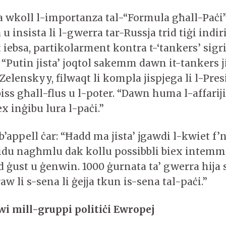
wkoll l-importanza tal-“Formula għall-Paċi”
u insista li l-gwerra tar-Russja trid tiġi indir
t iebsa, partikolarment kontra t-‘tankers’ sigri
. “Putin jista’ joqtol sakemm dawn it-tankers 
Zelenskyy, filwaqt li kompla jispjega li l-Pre
biss għall-flus u l-poter. “Dawn huma l-affariji
x inġibu lura l-paċi.”
ppell ċar: “Ħadd ma jista’ jgawdi l-kwiet f’n
idu nagħmlu dak kollu possibbli biex intemm 
 ġust u ġenwin. 1000 ġurnata ta’ gwerra hija 
aw li s-sena li ġejja tkun is-sena tal-paċi.”
i mill-gruppi politiċi Ewropej