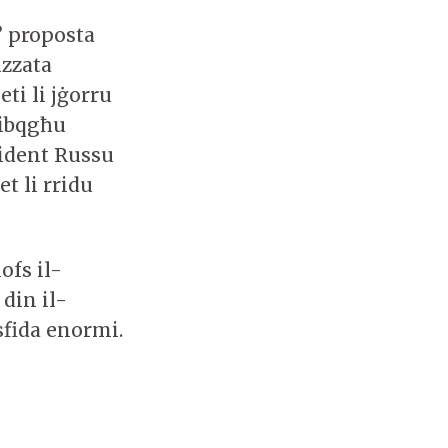
 proposta
izzata
eti li jġorru
jibqgħu
sident Russu
et li rridu
ofs il-
din il-
sfida enormi.