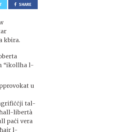
T
SHARE
ew
kar
a kbira.
oberta
 “ikollha l-
ipprovokat u
grifiċċji tal-
all-libertà
ll paċi vera
ħajr l-