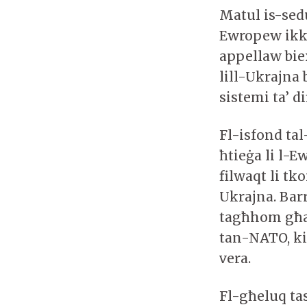
Matul is-sed
Ewropew ikk
appellaw bie
lill-Ukrajna 
sistemi ta’ di
Fl-isfond tal
ħtieġa li l-
filwaqt li tk
Ukrajna. Bar
tagħhom għal
tan-NATO, ki
vera.
Fl-għeluq tas