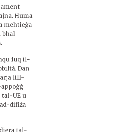
rlament
ajna. Huma
na meħtieġa
i bħal
s.
ħqu fuq il-
biltà. Dan
rja lill-
l-appoġġ
 tal-UE u
ad-difiża
diera tal-