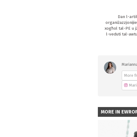
Dan l-arti
organiżazzjoniji
xogħol tal-PE u j
l-veduti tal-awt
Marianna
More f
Mari
MORE IN EWROP