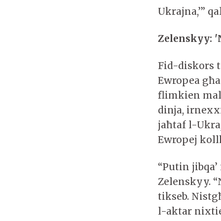
Ukrajna,’” q
Zelenskyy: '
Fid-diskors t
Ewropea għal
flimkien mal
dinja, irnex
jaħtaf l-Ukra
Ewropej kol
“Putin jibqa
Zelenskyy. “
tikseb. Nistg
l-aktar nixt