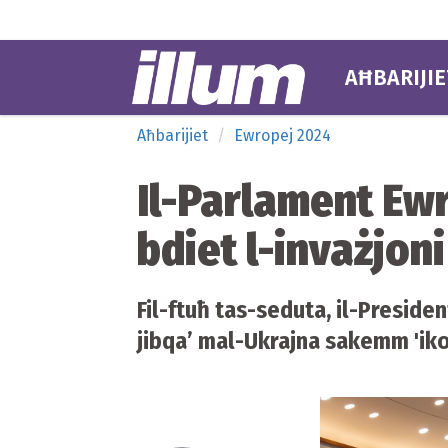
AĦBARIJIE
Aħbarijiet
Ewropej 2024
Il-Parlament Ew
bdiet l-invażjon
Fil-ftuħ tas-seduta, il-Presid
jibqa’ mal-Ukrajna sakemm 'ikol