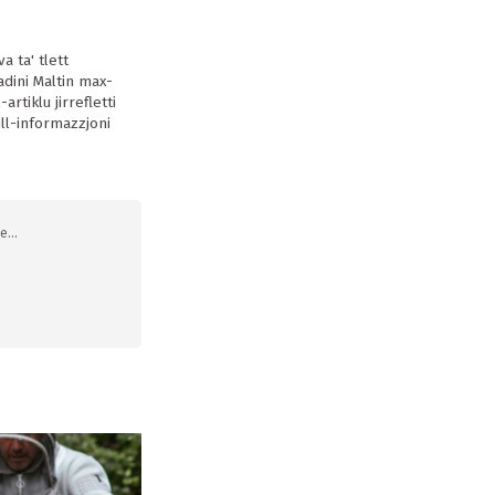
a ta' tlett
adini Maltin max-
rtiklu jirrefletti
ill-informazzjoni
...