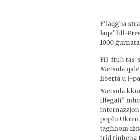
F’laqgħa str
laqa’ lill-P
1000 ġurnata
Fil-ftuħ tas
Metsola qale
libertà u l-
Metsola kkun
illegali” mh
internazzjonal
poplu Ukren 
tagħhom iżda
trid tinbena 