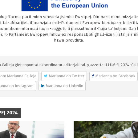
klu jifforma parti minn sensiela jisimha Ewropej. Din parti minn inizzjattiv
et tal-aħbarijiet, iffinanzjata mill-Parlament Ewropew biex iqarreb iċ-ċitt
żommhom infurmati fuq is-suġġetti li jmissulhom il-ħajja ta' kuljum. Dan l-a
ur. Il-Parlament Ewropew mhuwiex responsabbli għall-użu li jista' jsir m
hawn provduta.
 Calleja ġiet appuntata koordinatur editorjali tal-gazzetta ILLUM fl-2024. Calle
rom Marianna Calleja
Marianna on Twitter
Marianna on Facebook
anna on Instagram
Marianna on Linkedin
EJ 2024