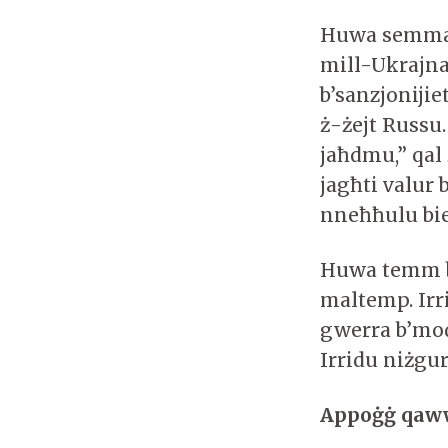
Huwa semma 
mill-Ukrajna 
b’sanzjonijie
ż-żejt Russu
jaħdmu,” qal 
jagħti valur 
nneħħulu bie
Huwa temm b’a
maltemp. Irr
gwerra b’mod
Irridu niżgur
Appoġġ qaww