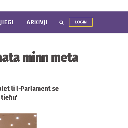
JIEGI
ARKIVJI
LOGIN
nata minn meta
let li l-Parlament se
 tieħu'