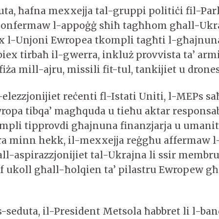
uta, ħafna mexxejja tal-gruppi politiċi fil-Pa
onfermaw l-appoġġ sħiħ tagħhom għall-Ukr
x l-Unjoni Ewropea tkompli tagħti l-għajnu
biex tirbaħ il-gwerra, inkluż provvista ta’ arm
fiża mill-ajru, missili fit-tul, tankijiet u drone
-elezzjonijiet reċenti fl-Istati Uniti, l-MEPs sa
Ewropa tibqa’ magħquda u tieħu aktar responsab
ompli tipprovdi għajnuna finanzjarja u umanita
ra minn hekk, il-mexxejja reġgħu affermaw 
l-aspirazzjonijiet tal-Ukrajna li ssir membru
f ukoll għall-ħolqien ta’ pilastru Ewropew għ
-seduta, il-President Metsola ħabbret li l-ban