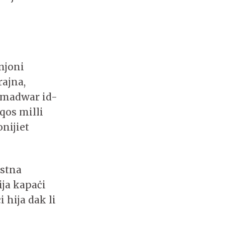
'
njoni
ajna,
l madwar id-
qos milli
onijiet
ostna
ja kapaċi
 hija dak li