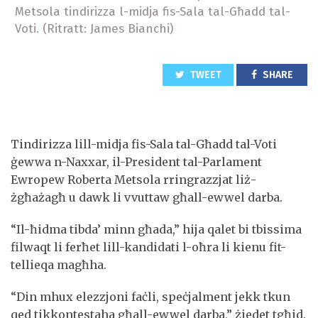
Metsola tindirizza l-midja fis-Sala tal-Għadd tal-
Voti. (Ritratt: James Bianchi)
TWEET
SHARE
Tindirizza lill-midja fis-Sala tal-Għadd tal-Voti
ġewwa n-Naxxar, il-President tal-Parlament
Ewropew Roberta Metsola rringrazzjat liż-
żgħażagħ u dawk li vvuttaw għall-ewwel darba.
“Il-ħidma tibda’ minn għada,” hija qalet bi tbissima
filwaqt li ferħet lill-kandidati l-oħra li kienu fit-
tellieqa magħha.
“Din mhux elezzjoni faċli, speċjalment jekk tkun
qed tikkontestaha għall-ewwel darba,” żiedet tgħid.