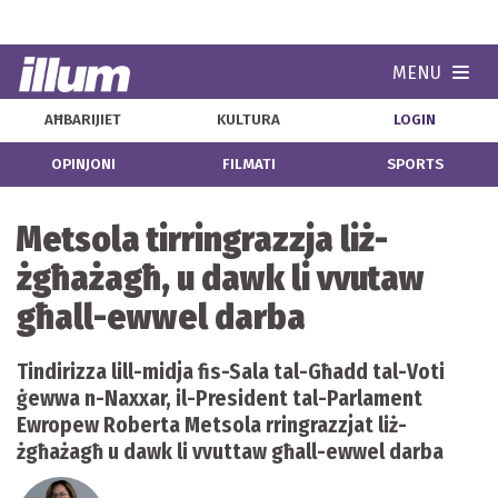
MENU
Navi
AĦBARIJIET
KULTURA
LOGIN
OPINJONI
FILMATI
SPORTS
Metsola tirringrazzja liż-
żgħażagħ, u dawk li vvutaw
għall-ewwel darba
Tindirizza lill-midja fis-Sala tal-Għadd tal-Voti
ġewwa n-Naxxar, il-President tal-Parlament
Ewropew Roberta Metsola rringrazzjat liż-
żgħażagħ u dawk li vvuttaw għall-ewwel darba