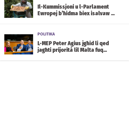
Il-Kummissjoni u l-Parlament
Ewropej b’ħidma biex isalvaw l-
apikultura Griega
POLITIKA
L-MEP Peter Agius jgħid li qed
jagħti prijorità lil Malta fuq
kwistjonijiet ġeopolitiċi