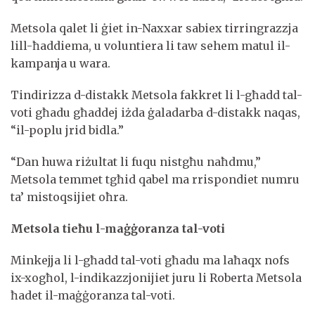
Metsola qalet li ġiet in-Naxxar sabiex tirringrazzja
lill-ħaddiema, u voluntiera li taw sehem matul il-
kampanja u wara.
Tindirizza d-distakk Metsola fakkret li l-għadd tal-
voti għadu għaddej iżda ġaladarba d-distakk naqas,
“il-poplu jrid bidla.”
“Dan huwa riżultat li fuqu nistgħu naħdmu,”
Metsola temmet tgħid qabel ma rrispondiet numru
ta’ mistoqsijiet oħra.
Metsola tieħu l-maġġoranza tal-voti
Minkejja li l-għadd tal-voti għadu ma laħaqx nofs
ix-xogħol, l-indikazzjonijiet juru li Roberta Metsola
ħadet il-maġġoranza tal-voti.