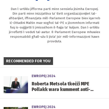
Dan l-artiklu jifforma parti minn sensiela jisimha Ewropej.
Din parti minn inizzjattiva ta' tlett organiżazzjonijiet tal-
aħbarijiet, iffinanzjata mill-Parlament Ewropew biex iqarreb
iċ-ċittadini Maltin max-xogħol tal-PE u jżommhom infurmati
fuq is-suġġetti li jmissulhom il-ħajja ta' kuljum. Dan l-artiklu
jirrefletti l-veduti tal-awtur. Il-Parlament Ewropew mhuwiex
responsabbli għall-użu li jista' jsir mill-informazzjoni hawn
provduta.
RECOMMENDED FOR YOU
EWROPEJ 2024
Roberta Metsola tkeċċi MPE
Pollakk wara kumment anti-
Semitiku waqt mument ta’
silenzju għall-vittmi tal-
Olokawst
EWROPEJ 2024