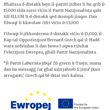
Bħalissa d-distakk bejn il-partiti jidher li hu qrib il-
15,000 iżda sorsi viċin il-Partit Nazzjonalista qalu
lill-ILLUM li d-distakk qed ikompli jinqos. Dan
filwaqt li kkwotaw ċifri viċin it-13,000.
Filwaqt li jikkonferma d-distakk viċin il-15,000, il-
Kap tal-Oppożizzjoni Bernard Grech qal il-Ħadd
wara nofsinhar li dan huwa l-aqwa riżultat
f’elezzjoni Ewropea, għall-Partit Nazzjonalista.
“Il-Partit Laburista jibqa’ fil-gvern it-Tnejn, imma
dan hu messaġġ ċar għal min jaħseb li jista’ jkun
arroganti,’ Grech qal bl-iktar vuċi kalma.