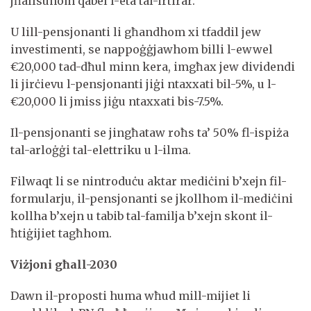
jħallsuhom qabel l-età tal-irtirar.
U lill-pensjonanti li għandhom xi tfaddil jew
investimenti, se nappoġġjawhom billi l-ewwel
€20,000 tad-dħul minn kera, imgħax jew dividendi
li jirċievu l-pensjonanti jiġi ntaxxati bil-5%, u l-
€20,000 li jmiss jiġu ntaxxati bis-7.5%.
Il-pensjonanti se jingħataw roħs ta’ 50% fl-ispiża
tal-arloġġi tal-elettriku u l-ilma.
Filwaqt li se nintroduċu aktar mediċini b’xejn fil-
formularju, il-pensjonanti se jkollhom il-mediċini
kollha b’xejn u tabib tal-familja b’xejn skont il-
ħtiġijiet tagħhom.
Viżjoni għall-2030
Dawn il-proposti huma wħud mill-mijiet li