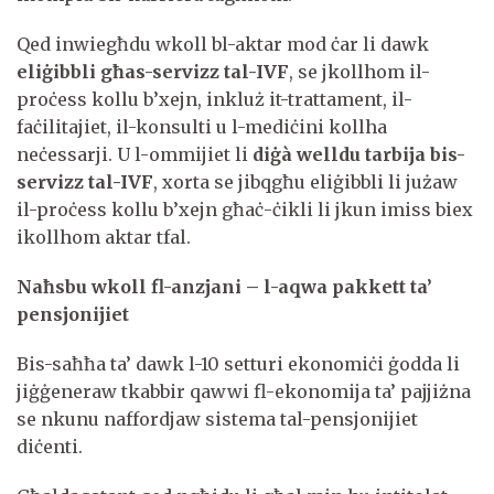
Qed inwiegħdu wkoll bl-aktar mod ċar li dawk
eliġibbli għas-servizz tal-IVF
, se jkollhom il-
proċess kollu b’xejn, inkluż it-trattament, il-
faċilitajiet, il-konsulti u l-mediċini kollha
neċessarji. U l-ommijiet li
diġà welldu tarbija bis-
servizz tal-IVF
, xorta se jibqgħu eliġibbli li jużaw
il-proċess kollu b’xejn għaċ-ċikli li jkun imiss biex
ikollhom aktar tfal.
Naħsbu wkoll fl-anzjani – l-aqwa pakkett ta’
pensjonijiet
Bis-saħħa ta’ dawk l-10 setturi ekonomiċi ġodda li
jiġġeneraw tkabbir qawwi fl-ekonomija ta’ pajjiżna
se nkunu naffordjaw sistema tal-pensjonijiet
diċenti.