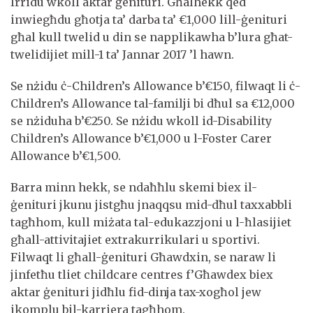
Irridu wkoll aktar ġenituri. Għalhekk qed
inwiegħdu għotja ta’ darba ta’ €1,000 lill-ġenituri
għal kull twelid u din se napplikawha b’lura għat-
twelidijiet mill-1 ta’ Jannar 2017 ’l hawn.
Se nżidu ċ-Children’s Allowance b’€150, filwaqt li ċ-
Children’s Allowance tal-familji bi dħul sa €12,000
se nżiduha b’€250. Se nżidu wkoll id-Disability
Children’s Allowance b’€1,000 u l-Foster Carer
Allowance b’€1,500.
Barra minn hekk, se ndaħħlu skemi biex il-
ġenituri jkunu jistgħu jnaqqsu mid-dħul taxxabbli
tagħhom, kull miżata tal-edukazzjoni u l-ħlasijiet
għall-attivitajiet extrakurrikulari u sportivi.
Filwaqt li għall-ġenituri Għawdxin, se naraw li
jinfetħu tliet childcare centres f’Għawdex biex
aktar ġenituri jidħlu fid-dinja tax-xogħol jew
ikomplu bil-karriera tagħhom.