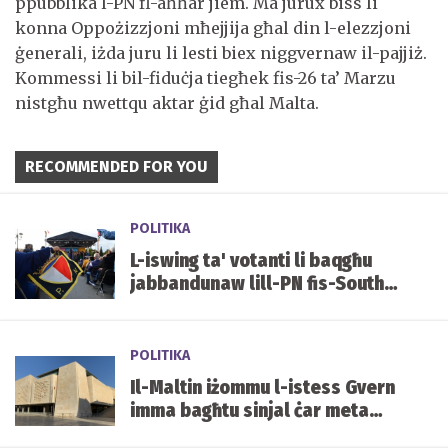
ppubblika l-PN fl-aħħar jiem. Ma jurux biss li
konna Oppożizzjoni mħejjija għal din l-elezzjoni
ġenerali, iżda juru li lesti biex niggvernaw il-pajjiż.
Kommessi li bil-fiduċja tiegħek fis-26 ta’ Marzu
nistgħu nwettqu aktar ġid għal Malta.
RECOMMENDED FOR YOU
POLITIKA
L-iswing ta' votanti li baqgħu
jabbandunaw lill-PN fis-South
... Imma għaliex?
POLITIKA
Il-Maltin iżommu l-istess Gvern
imma bagħtu sinjal ċar meta
biddlu l-wiċċ tal-Parlament