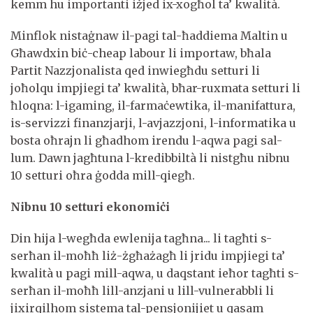
kemm hu importanti iżjed ix-xogħol ta’ kwalità.
Minflok nistaġnaw il-pagi tal-ħaddiema Maltin u
Għawdxin biċ-cheap labour li importaw, bħala
Partit Nazzjonalista qed inwiegħdu setturi li
joħolqu impjiegi ta’ kwalità, bħar-ruxmata setturi li
ħloqna: l-igaming, il-farmaċewtika, il-manifattura,
is-servizzi finanzjarji, l-avjazzjoni, l-informatika u
bosta oħrajn li għadhom irendu l-aqwa pagi sal-
lum. Dawn jagħtuna l-kredibbiltà li nistgħu nibnu
10 setturi oħra ġodda mill-qiegħ.
Nibnu 10 setturi ekonomiċi
Din hija l-wegħda ewlenija tagħna... li tagħti s-
serħan il-moħħ liż-żgħażagħ li jridu impjiegi ta’
kwalità u pagi mill-aqwa, u daqstant ieħor tagħti s-
serħan il-moħħ lill-anzjani u lill-vulnerabbli li
jixirqilhom sistema tal-pensjonijiet u qasam