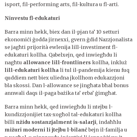
isport, fil-performing arts, fil-kultura u fl-arti.
Ninvestu fl-edukaturi
Barra minn hekk, biex dan il-pjan ta’ 10 setturi
ekonomiċi ġodda jirnexxi, gvern ġdid Nazzjonalista
se jagħti prijorità ewlenija lill-investiment fl-
edukaturi kollha. Qabelxejn, qed inwiegħdu li
nagħtu
allowance lill-frontliners
kollha, inkluż
lill-edukaturi kollha
li tul il-pandemija kienu fuq
quddiem nett biex uliedna jkollhom edukazzjoni
bla skossi. Dan l-allowance se jingħata bħal bonus
annwali daqs il-paga bażika ta’ erba’ ġimgħat.
Barra minn hekk, qed inwiegħdu li ntejbu l-
kundizzjonijiet tax-xogħol tal-edukaturi kollha
billi
nżidu sostanzjalment is-salarji
, indaħħlu
miżuri moderni li jtejbu l-bilanċ
bejn il-familja u