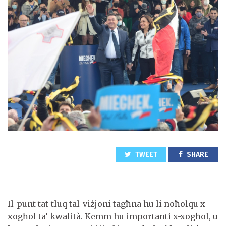
TWEET
SHARE
Il-punt tat-tluq tal-viżjoni tagħna hu li noħolqu x-
xogħol ta’ kwalità. Kemm hu importanti x-xogħol, u