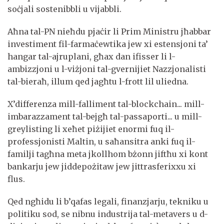
soċjali sostenibbli u vijabbli.
Aħna tal-PN nieħdu pjaċir li Prim Ministru jħabbar
investiment fil-farmaċewtika jew xi estensjoni ta’
hangar tal-ajruplani, għax dan ifisser li l-
ambizzjoni u l-viżjoni tal-gvernijiet Nazzjonalisti
tal-bieraħ, illum qed jagħtu l-frott lil uliedna.
X’differenza mill-falliment tal-blockchain... mill-
imbarazzament tal-bejgħ tal-passaporti... u mill-
greylisting li xeħet piżijiet enormi fuq il-
professjonisti Maltin, u saħansitra anki fuq il-
familji tagħna meta jkollhom bżonn jiftħu xi kont
bankarju jew jiddepożitaw jew jittrasferixxu xi
flus.
Qed ngħidu li b’qafas legali, finanzjarju, tekniku u
politiku sod, se nibnu industrija tal-metavers u d-