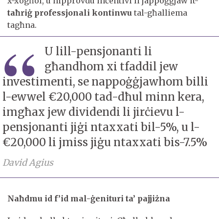
x-xogħol, u nipprovdu inċentivi li jappoġġjaw it-
taħriġ professjonali kontinwu
tal-għalliema
tagħna.
U lill-pensjonanti li
għandhom xi tfaddil jew
investimenti, se nappoġġjawhom billi
l-ewwel €20,000 tad-dħul minn kera,
imgħax jew dividendi li jirċievu l-
pensjonanti jiġi ntaxxati bil-5%, u l-
€20,000 li jmiss jiġu ntaxxati bis-7.5%
David Agius
Naħdmu id f’id mal-ġenituri ta’ pajjiżna