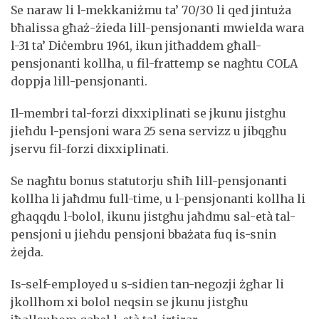
Se naraw li l-mekkaniżmu ta’ 70/30 li qed jintuża
bħalissa għaż-żieda lill-pensjonanti mwielda wara
l-31 ta’ Diċembru 1961, ikun jitħaddem għall-
pensjonanti kollha, u fil-frattemp se nagħtu COLA
doppja lill-pensjonanti.
Il-membri tal-forzi dixxiplinati se jkunu jistgħu
jieħdu l-pensjoni wara 25 sena servizz u jibqgħu
jservu fil-forzi dixxiplinati.
Se nagħtu bonus statutorju sħiħ lill-pensjonanti
kollha li jaħdmu full-time, u l-pensjonanti kollha li
għaqqdu l-bolol, ikunu jistgħu jaħdmu sal-età tal-
pensjoni u jieħdu pensjoni bbażata fuq is-snin
żejda.
Is-self-employed u s-sidien tan-negozji żgħar li
jkollhom xi bolol neqsin se jkunu jistgħu