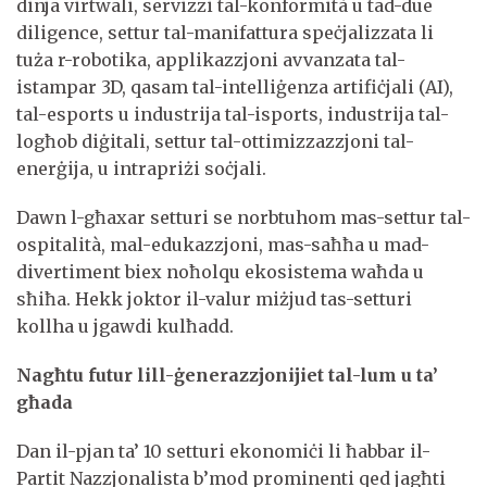
dinja virtwali, servizzi tal-konformità u tad-due
diligence, settur tal-manifattura speċjalizzata li
tuża r-robotika, applikazzjoni avvanzata tal-
istampar 3D, qasam tal-intelliġenza artifiċjali (AI),
tal-esports u industrija tal-isports, industrija tal-
logħob diġitali, settur tal-ottimizzazzjoni tal-
enerġija, u intrapriżi soċjali.
Dawn l-għaxar setturi se norbtuhom mas-settur tal-
ospitalità, mal-edukazzjoni, mas-saħħa u mad-
divertiment biex noħolqu ekosistema waħda u
sħiħa. Hekk joktor il-valur miżjud tas-setturi
kollha u jgawdi kulħadd.
Nagħtu futur lill-ġenerazzjonijiet tal-lum u ta’
għada
Dan il-pjan ta’ 10 setturi ekonomiċi li ħabbar il-
Partit Nazzjonalista b’mod prominenti qed jagħti