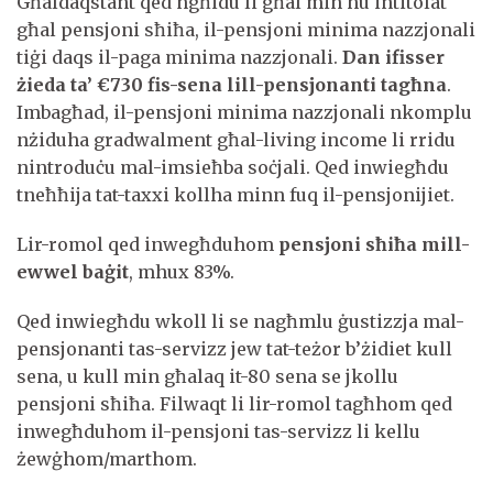
Għaldaqstant qed ngħidu li għal min hu intitolat
għal pensjoni sħiħa, il-pensjoni minima nazzjonali
tiġi daqs il-paga minima nazzjonali.
Dan ifisser
żieda ta’ €730 fis-sena lill-pensjonanti tagħna
.
Imbagħad, il-pensjoni minima nazzjonali nkomplu
nżiduha gradwalment għal-living income li rridu
nintroduċu mal-imsieħba soċjali. Qed inwiegħdu
tneħħija tat-taxxi kollha minn fuq il-pensjonijiet.
Lir-romol qed inwegħduhom
pensjoni sħiħa mill-
ewwel baġit
, mhux 83%.
Qed inwiegħdu wkoll li se nagħmlu ġustizzja mal-
pensjonanti tas-servizz jew tat-teżor b’żidiet kull
sena, u kull min għalaq it-80 sena se jkollu
pensjoni sħiħa. Filwaqt li lir-romol tagħhom qed
inwegħduhom il-pensjoni tas-servizz li kellu
żewġhom/marthom.