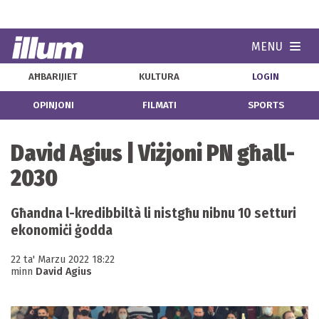
MENU
Navi
AĦBARIJIET
KULTURA
LOGIN
OPINJONI
FILMATI
SPORTS
David Agius | Viżjoni PN għall-
2030
Għandna l-kredibbiltà li nistgħu nibnu 10 setturi
ekonomiċi ġodda
22 ta' Marzu 2022 18:22
minn
David Agius