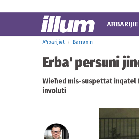
AĦBARIJIE
Aħbarijiet
Barranin
Erba' persuni jin
Wieħed mis-suspettat inqatel f
involuti