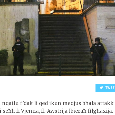
TWEE
i nqatlu f’dak li qed ikun meqjus bħala attakk
i seħħ fi Vjenna, fl-Awstrija lbieraħ filgħaxija.