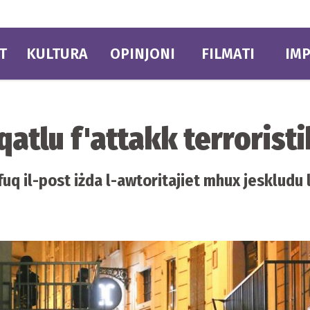
T
KULTURA
OPINJONI
FILMATI
IMP
qatlu f'attakk terroristi
uq il-post iżda l-awtoritajiet mhux jeskludu 