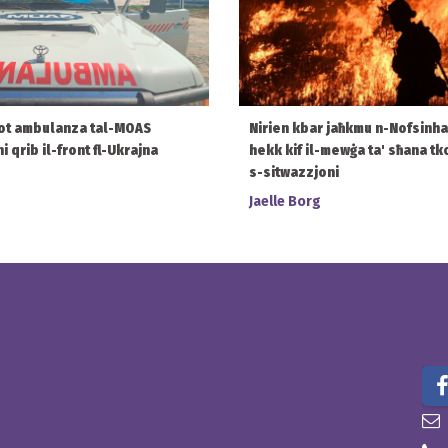
ot ambulanza tal-MOAS
Nirien kbar jaħkmu n-Nofsinh
 qrib il-front fl-Ukrajna
hekk kif il-mewġa ta' sħana tk
s-sitwazzjoni
Jaelle Borg