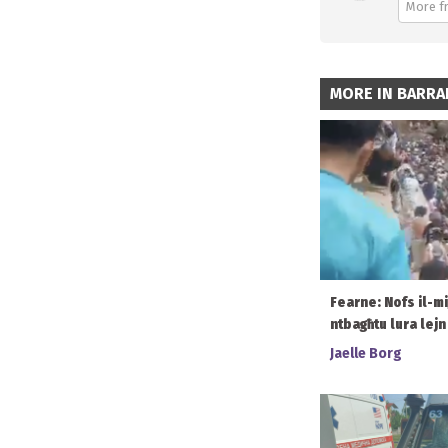
More fr
MORE IN BARRA
Fearne: Nofs il-mi
ntbagħtu lura lej
Jaelle Borg