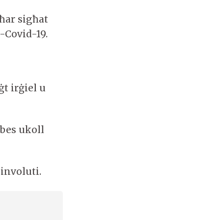
ħar sigħat
-Covid-19.
t irġiel u
ebes ukoll
involuti.