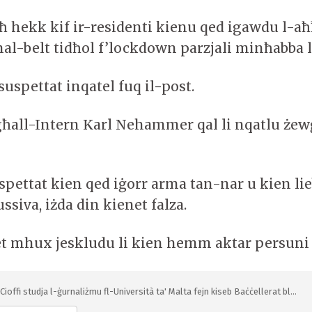
ħ hekk kif ir-residenti kienu qed igawdu l-aħ
mal-belt tidħol f’lockdown parzjali minħabba l
uspettat inqatel fuq il-post.
għall-Intern Karl Nehammer qal li nqatlu żewġ
uspettat kien qed iġorr arma tan-nar u kien li
ssiva, iżda din kienet falza.
et mhux jeskludu li kien hemm aktar persuni 
Cioffi studja l-ġurnaliżmu fl-Università ta' Malta fejn kiseb Baċċellerat bl...