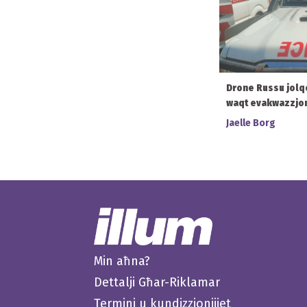
Drone Russu jolq
waqt evakwazzjoni
Jaelle Borg
Min aħna?
Dettalji Għar-Riklamar
Termini u kundizzjonijiet