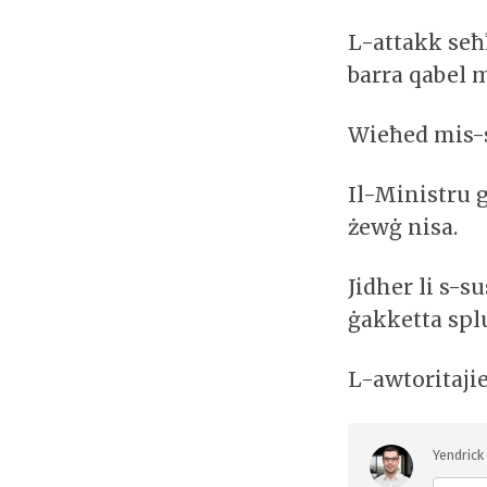
L-attakk seħ
barra qabel 
Wieħed mis-s
Il-Ministru 
żewġ nisa.
Jidher li s-s
ġakketta splu
L-awtoritaji
Yendrick 