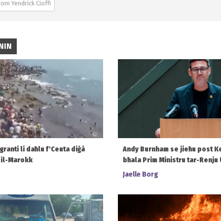
om Yendrick Cioffi
NIN
granti li daħlu f'Ceuta diġà
Andy Burnham se jieħu post K
n il-Marokk
bħala Prim Ministru tar-Renju 
Jaelle Borg