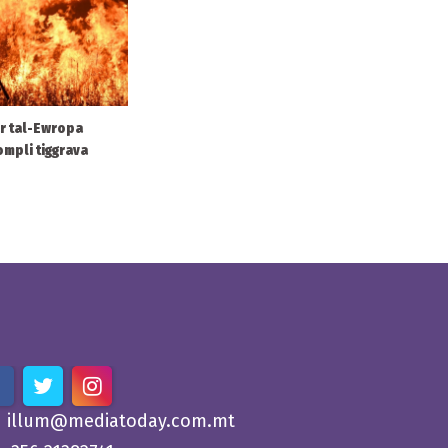
ar tal-Ewropa
ompli tiggrava
illum@mediatoday.com.mt