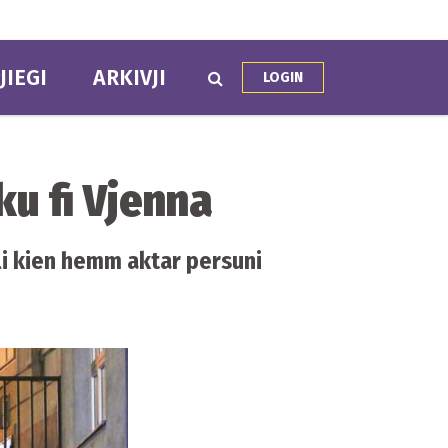
JIEGI
ARKIVJI
LOGIN
ku fi Vjenna
li kien hemm aktar persuni