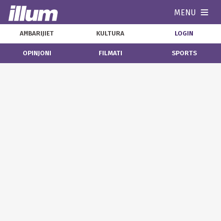
MENU
Navi
AĦBARIJIET
KULTURA
LOGIN
OPINJONI
FILMATI
SPORTS