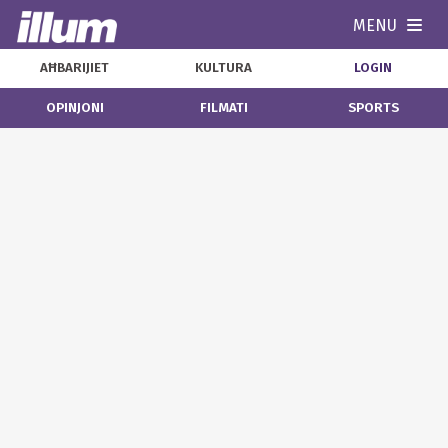
MENU
Navi
AĦBARIJIET
KULTURA
LOGIN
OPINJONI
FILMATI
SPORTS