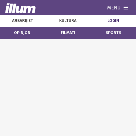
MENU
Navi
AĦBARIJIET
KULTURA
LOGIN
OPINJONI
FILMATI
SPORTS