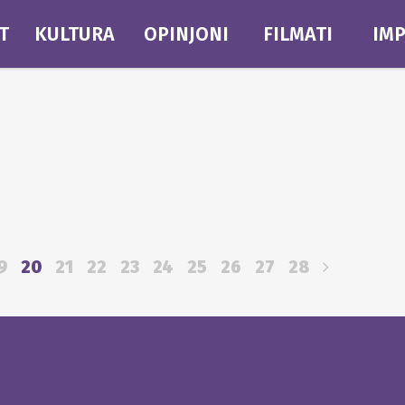
T
KULTURA
OPINJONI
FILMATI
IMP
9
20
21
22
23
24
25
26
27
28