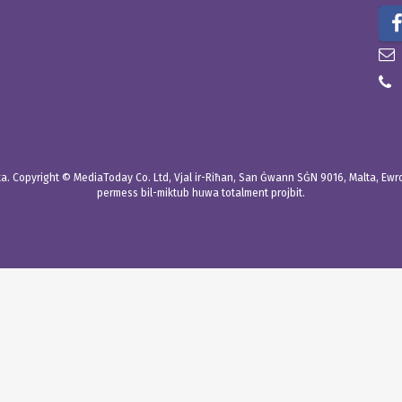
. Copyright © MediaToday Co. Ltd, Vjal ir-Riħan, San Ġwann SĠN 9016, Malta, Ewropa
permess bil-miktub huwa totalment projbit.