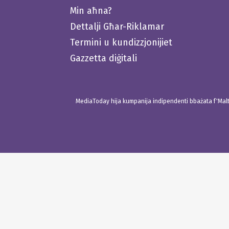
Min aħna?
Dettalji Għar-Riklamar
Termini u kundizzjonijiet
Gazzetta diġitali
MediaToday hija kumpanija indipendenti bbażata f'Malta