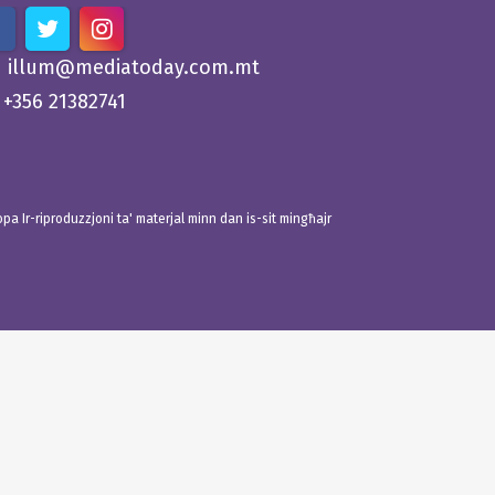
illum@mediatoday.com.mt
+356 21382741
 Ir-riproduzzjoni ta' materjal minn dan is-sit mingħajr