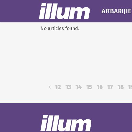
AĦBARIJIE
No articles found.
12
13
14
15
16
17
18
1