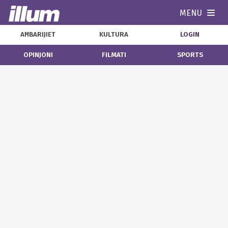
MENU
Navi
AĦBARIJIET
KULTURA
LOGIN
OPINJONI
FILMATI
SPORTS