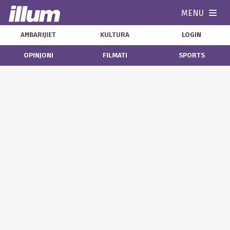
MENU
Navi
AĦBARIJIET
KULTURA
LOGIN
OPINJONI
FILMATI
SPORTS