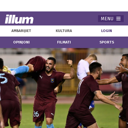
MENU
Navi
AĦBARIJIET
KULTURA
LOGIN
OPINJONI
FILMATI
SPORTS