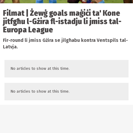
Filmat | Żewġ goals maġiċi ta' Kone
jitfgħu l-Gżira fl-istadju li jmiss tal-
Europa League
Fir-round li jmiss Gżira se jilgħabu kontra Vent­spils tal-
Latvja.