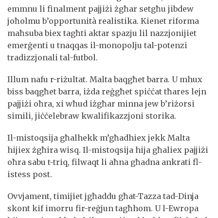
emmnu li finalment pajjiżi żgħar setgħu jibdew
joħolmu b’opportunità realistika. Kienet riforma
maħsuba biex tagħti aktar spazju lil nazzjonijiet
emerġenti u tnaqqas il-monopolju tal-potenzi
tradizzjonali tal-futbol.
Illum nafu r-riżultat. Malta baqgħet barra. U mhux
biss baqgħet barra, iżda reġgħet spiċċat tħares lejn
pajjiżi oħra, xi wħud iżgħar minna jew b’riżorsi
simili, jiċċelebraw kwalifikazzjoni storika.
Il-mistoqsija għalhekk m’għadhiex jekk Malta
hijiex żgħira wisq. Il-mistoqsija hija għaliex pajjiżi
oħra sabu t-triq, filwaqt li aħna għadna ankrati fl-
istess post.
Ovvjament, timijiet jgħaddu għat-Tazza tad-Dinja
skont kif imorru fir-reġjun tagħhom. U l-Ewropa