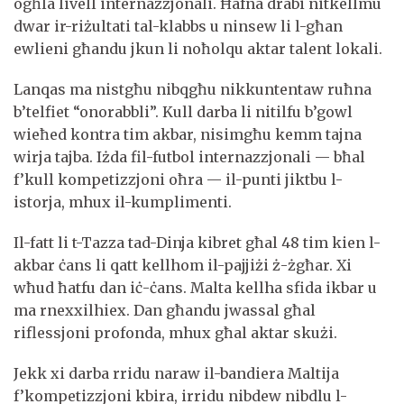
ogħla livell internazzjonali. Ħafna drabi nitkellmu
dwar ir-riżultati tal-klabbs u ninsew li l-għan
ewlieni għandu jkun li noħolqu aktar talent lokali.
Lanqas ma nistgħu nibqgħu nikkuntentaw ruħna
b’telfiet “onorabbli”. Kull darba li nitilfu b’gowl
wieħed kontra tim akbar, nisimgħu kemm tajna
wirja tajba. Iżda fil-futbol internazzjonali — bħal
f’kull kompetizzjoni oħra — il-punti jiktbu l-
istorja, mhux il-kumplimenti.
Il-fatt li t-Tazza tad-Dinja kibret għal 48 tim kien l-
akbar ċans li qatt kellhom il-pajjiżi ż-żgħar. Xi
wħud ħatfu dan iċ-ċans. Malta kellha sfida ikbar u
ma rnexxilhiex. Dan għandu jwassal għal
riflessjoni profonda, mhux għal aktar skużi.
Jekk xi darba rridu naraw il-bandiera Maltija
f’kompetizzjoni kbira, irridu nibdew nibdlu l-