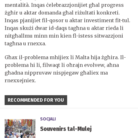
mentalità. Inqas ċelebrazzjonijiet għal progress
żgħir u aktar domanda għal riżultati konkreti.
Inqas pjanijiet fil-qosor u aktar investiment fit-tul.
Inqas skużi dwar id-daqs tagħna u aktar rieda li
nitgħallmu minn min kien fl-istess sitwazzjoni
tagħna u rnexxa.
Għax il-problema mhijiex li Malta hija żgħira. Il-
problema hi li, filwaqt li oħrajn evolvew, aħna
għadna nippruvaw nispjegaw għaliex ma
rnexxejniex.
RECOMMENDED FOR YOU
SOCJALI
Souvenirs tal-Mulej