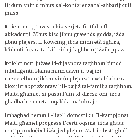
li jdum snin u mhux sal-konferenza tal-aħbarijiet li
jmiss.
It-tieni nett, jinvestu bis-serjetà fit-tfal u fl-
akkademji. Mhux biss jibnu grawnds ġodda, iżda
jibnu plejers. Il-kowċing jibda minn età żgħira,
b’identità ċara ta’ kif iridu jilagħbu u jiżviluppaw.
It-tielet nett, jużaw id-dijaspora tagħhom b’mod
intelliġenti. Ħafna minn dawn il-pajjiżi
rnexxielhom jikkonvinċu plejers imwielda barra
biex jirrappreżentaw lill-pajjiż tal-familja tagħhom.
Malta għamlet xi passi f’din id-direzzjoni, iżda
għadha lura meta mqabbla ma’ oħrajn.
Imbagħad hemm il-livell domestiku. Il-kampjonat
Malti għamel progress f’ċerti oqsma, iżda għadu
ma jipproduċix biżżejjed plejers Maltin lesti għall-