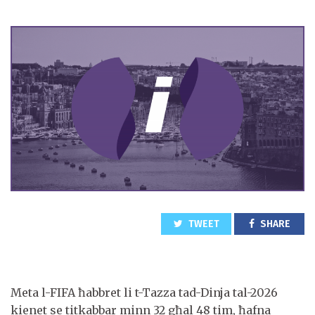
TWEET
SHARE
Meta l-FIFA ħabbret li t-Tazza tad-Dinja tal-2026
kienet se titkabbar minn 32 għal 48 tim, ħafna