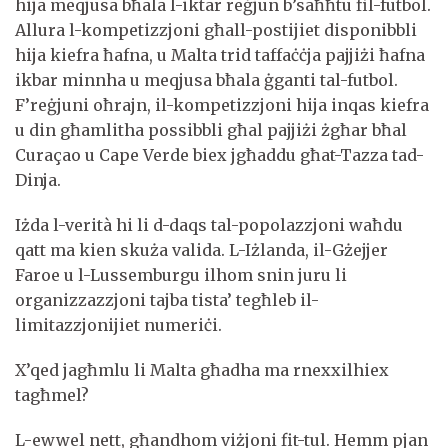
hija meqjusa bħala l-iktar reġjun b’saħħtu fil-futbol.
Allura l-kompetizzjoni għall-postijiet disponibbli
hija kiefra ħafna, u Malta trid taffaċċja pajjiżi ħafna
ikbar minnha u meqjusa bħala ġganti tal-futbol.
F’reġjuni oħrajn, il-kompetizzjoni hija inqas kiefra
u din għamlitha possibbli għal pajjiżi żgħar bħal
Curaçao u Cape Verde biex jgħaddu għat-Tazza tad-
Dinja.
Iżda l-verità hi li d-daqs tal-popolazzjoni waħdu
qatt ma kien skuża valida. L-Iżlanda, il-Gżejjer
Faroe u l-Lussemburgu ilhom snin juru li
organizzazzjoni tajba tista’ tegħleb il-
limitazzjonijiet numeriċi.
X’qed jagħmlu li Malta għadha ma rnexxilhiex
tagħmel?
L-ewwel nett, għandhom viżjoni fit-tul. Hemm pjan