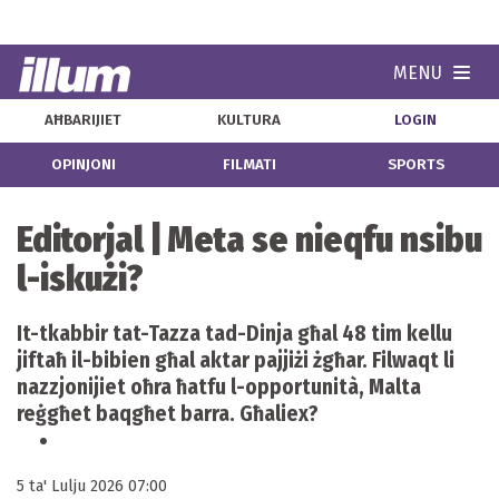
MENU
Navi
AĦBARIJIET
KULTURA
LOGIN
OPINJONI
FILMATI
SPORTS
Editorjal | Meta se nieqfu nsibu
l-iskużi?
It-tkabbir tat-Tazza tad-Dinja għal 48 tim kellu
jiftaħ il-bibien għal aktar pajjiżi żgħar. Filwaqt li
nazzjonijiet oħra ħatfu l-opportunità, Malta
reġgħet baqgħet barra. Għaliex?
5 ta' Lulju 2026 07:00