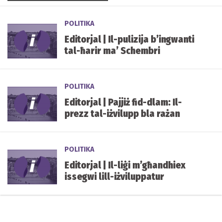
POLITIKA
Editorjal | Il-pulizija b’ingwanti
tal-ħarir ma’ Schembri
POLITIKA
Editorjal | Pajjiż fid-dlam: Il-
prezz tal-iżvilupp bla rażan
POLITIKA
Editorjal | Il-liġi m’għandhiex
issegwi lill-iżviluppatur