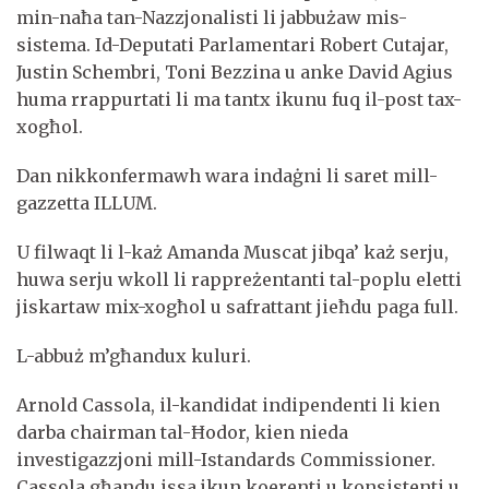
min-naħa tan-Nazzjonalisti li jabbużaw mis-
sistema. Id-Deputati Parlamentari Robert Cutajar,
Justin Schembri, Toni Bezzina u anke David Agius
huma rrappurtati li ma tantx ikunu fuq il-post tax-
xogħol.
Dan nikkonfermawh wara indaġni li saret mill-
gazzetta ILLUM.
U filwaqt li l-każ Amanda Muscat jibqa’ każ serju,
huwa serju wkoll li rappreżentanti tal-poplu eletti
jiskartaw mix-xogħol u safrattant jieħdu paga full.
L-abbuż m’għandux kuluri.
Arnold Cassola, il-kandidat indipendenti li kien
darba chairman tal-Ħodor, kien nieda
investigazzjoni mill-Istandards Commissioner.
Cassola għandu issa jkun koerenti u konsistenti u