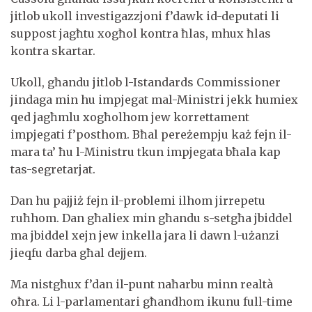
jitlob ukoll investigazzjoni f’dawk id-deputati li
suppost jagħtu xogħol kontra ħlas, mhux ħlas
kontra skartar.
Ukoll, għandu jitlob l-Istandards Commissioner
jindaga min hu impjegat mal-Ministri jekk humiex
qed jagħmlu xogħolhom jew korrettament
impjegati f’posthom. Bħal pereżempju każ fejn il-
mara ta’ ħu l-Ministru tkun impjegata bħala kap
tas-segretarjat.
Dan hu pajjiż fejn il-problemi ilhom jirrepetu
ruħhom. Dan għaliex min għandu s-setgħa jbiddel
ma jbiddel xejn jew inkella jara li dawn l-użanzi
jieqfu darba għal dejjem.
Ma nistgħux f’dan il-punt naħarbu minn realtà
oħra. Li l-parlamentari għandhom ikunu full-time