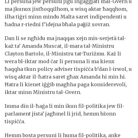
Li persuna jew persuni jiġu ingaġġjati mal-Gvern u
ma jkunux jistħoqqilhom, u wisq aktar ħaqqhom,
ilha tiġri minn mindu Malta saret indipendenti u
ħadna r-riedni f’idejna bħala pajjiż sovran.
Dan li se ngħidu ma jnaqqas xejn mis-serjetà tal-
każ ta’ Amanda Muscat, il-mara tal-Ministru
Clayton Bartolo, il-Ministru tat-Turiżmu. Każ li
wera bl-iktar mod ċar li persuna li ma kienx
ħaqqha tkun policy adviser tispiċċa b’dan l-irwol, u
wisq aktar il-ħatra saret għax Amanda hi min hi.
Ħatra li kienet iġġib magħha paga konsiderevoli,
iktar minn Ministru tal-Gvern.
Imma din il-ħaġa li min ikun fil-politika jew fil-
parlament jista’ jagħmel li jrid, hemm bżonn
tispiċċa.
Hemm bosta persuni li huma fil-politika, anke