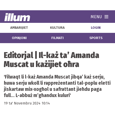
MENU
Navi
AĦBARIJIET
KULTURA
LOGIN
OPINJONI
FILMATI
SPORTS
Editorjal | Il-każ ta’ Amanda
Muscat u każijiet oħra
'Filwaqt li l-każ Amanda Muscat jibqa’ każ serju,
huwa serju wkoll li rappreżentanti tal-poplu eletti
jiskartaw mix-xogħol u safrattant jieħdu paga
full... L-abbuż m’għandux kuluri'
19 ta' Novembru 2024 10:14