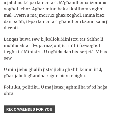
u jaħdmu ta’ parlamentari. M’għandhomx iżommu
xogħol ieħor. Agħar minn hekk ikollhom xogħol
mal-Gvern u ma jmorrux għax-xogħol. Imma biex
dan iseħħ, il-parlamentari għandhom bżonn salarji
diċenti.
Lanqas huwa sew li jkollok Ministru tas-Saħħa li
moħħu aktar fl-operazzjonijiet milli fix-xogħol
tiegħu ta’ Ministru. U ngħidu dan bis-serjetà. Mhux
sew.
U min jieħu għalih jista’ jieħu għalih kemm irid,
għax jafu li għandna raġun biex inbigħu.
Politiku, politiku. U ma jistax jagħmilha ta’ xi ħaġa
oħra.
RECOMMENDED FOR YOU