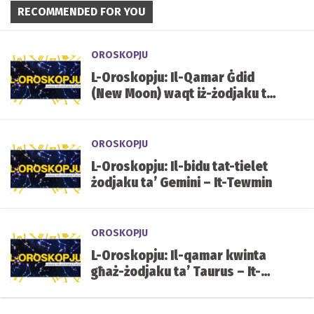
RECOMMENDED FOR YOU
OROSKOPJU
L-Oroskopju: Il-Qamar Ġdid
(New Moon) waqt iż-żodjaku ta’
Gemini – It-Tewmin
OROSKOPJU
L-Oroskopju: Il-bidu tat-tielet
żodjaku ta’ Gemini – It-Tewmin
OROSKOPJU
L-Oroskopju: Il-qamar kwinta
għaż-żodjaku ta’ Taurus – It-
Tawr