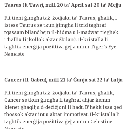
Taurus (It-Tawr), mill-20 ta’ April sal-20 ta’ Mejju
Fit-tieni ġimgħa taż-żodjaku ta’ Taurus, għalik, l-
istess Taurus se tkun ġimgħa li trid tagħraf
tqassam bilanċ bejn il-ħidma u l-madwar tiegħek.
Tħallix li jkollok aktar żbilanċ. Il-kristalla li
tagħtik enerġija pożittiva ġejja minn Tiger’s Eye.
Namaste.
Cancer (Il-Qabru), mill-21 ta’ Ġunju sat-22 ta’ Lulju
Fit-tieni ġimgħa taż-żodjaku ta’ Taurus, għalik,
Cancer se tkun ġimgħa li tagħraf aħjar kemm
kienet għaqlija d-deċiżjoni li ħadt. B’hekk issa qed
tħossok aktar int u aktar immotivat. Il-kristalla li
tagħtik enerġija pożittiva ġejja minn Celestine.
Namaste.