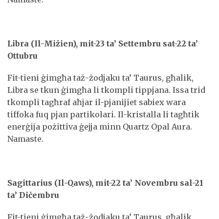
Libra (Il-Miżien), mit-23 ta’ Settembru sat-22 ta’
Ottubru
Fit-tieni ġimgħa taż-żodjaku ta’ Taurus, għalik,
Libra se tkun ġimgħa li tkompli tippjana. Issa trid
tkompli tagħraf aħjar il-pjanijiet sabiex wara
tiffoka fuq pjan partikolari. Il-kristalla li tagħtik
enerġija pożittiva ġejja minn Quartz Opal Aura.
Namaste.
Sagittarius (Il-Qaws), mit-22 ta’ Novembru sal-21
ta’ Diċembru
Fit-tieni ġimgħa taż-żodjaku ta’ Taurus, għalik,