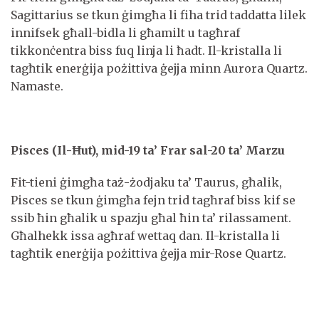
Sagittarius se tkun ġimgħa li fiha trid taddatta lilek
innifsek għall-bidla li għamilt u tagħraf
tikkonċentra biss fuq linja li ħadt. Il-kristalla li
tagħtik enerġija pożittiva ġejja minn Aurora Quartz.
Namaste.
Pisces (Il-Ħut), mid-19 ta’ Frar sal-20 ta’ Marzu
Fit-tieni ġimgħa taż-żodjaku ta’ Taurus, għalik,
Pisces se tkun ġimgħa fejn trid tagħraf biss kif se
ssib ħin għalik u spazju għal ħin ta’ rilassament.
Għalhekk issa agħraf wettaq dan. Il-kristalla li
tagħtik enerġija pożittiva ġejja mir-Rose Quartz.