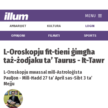
MENU
Navi
AĦBARIJIET
KULTURA
LOGIN
OPINJONI
FILMATI
SPORTS
L-Oroskopju fit-tieni ġimgħa
taż-żodjaku ta’ Taurus - It-Tawr
L-Oroskopju mwassal mill-Astroloġista
PaulJon - Mill-Ħadd 27 ta’ April sas-Sibt 3 ta’
Mejju