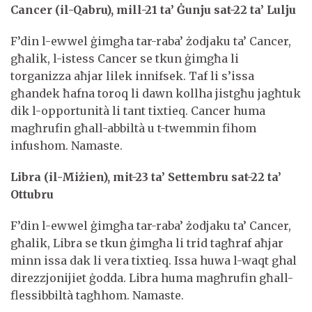
Cancer (il-Qabru), mill-21 ta’ Ġunju sat-22 ta’ Lulju
F’din l-ewwel ġimgħa tar-raba’ żodjaku ta’ Cancer,
għalik, l-istess Cancer se tkun ġimgħa li
torganizza aħjar lilek innifsek. Taf li s’issa
għandek ħafna toroq li dawn kollha jistgħu jagħtuk
dik l-opportunità li tant tixtieq. Cancer huma
magħrufin għall-abbiltà u t-twemmin fihom
infushom. Namaste.
Libra (il-Miżien), mit-23 ta’ Settembru sat-22 ta’
Ottubru
F’din l-ewwel ġimgħa tar-raba’ żodjaku ta’ Cancer,
għalik, Libra se tkun ġimgħa li trid tagħraf aħjar
minn issa dak li vera tixtieq. Issa huwa l-waqt ghal
direzzjonijiet ġodda. Libra huma magħrufin għall-
flessibbiltà tagħhom. Namaste.