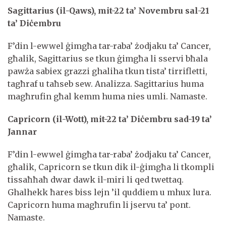
Sagittarius (il-Qaws), mit-22 ta’ Novembru sal-21
ta’ Diċembru
F’din l-ewwel ġimgħa tar-raba’ żodjaku ta’ Cancer,
għalik, Sagittarius se tkun ġimgħa li sservi bħala
pawża sabiex grazzi ghaliha tkun tista’ tirrifletti,
tagħraf u taħseb sew. Analizza. Sagittarius huma
magħrufin għal kemm huma nies umli. Namaste.
Capricorn (il-Wott), mit-22 ta’ Diċembru sad-19 ta’
Jannar
F’din l-ewwel ġimgħa tar-raba’ żodjaku ta’ Cancer,
għalik, Capricorn se tkun dik il-ġimgħa li tkompli
tissaħħaħ dwar dawk il-miri li qed twettaq.
Ghalhekk ħares biss lejn ’il quddiem u mhux lura.
Capricorn huma magħrufin li jservu ta’ pont.
Namaste.