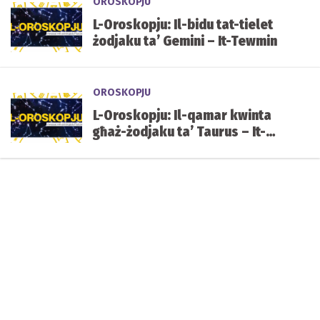
OROSKOPJU
L-Oroskopju: Il-bidu tat-tielet
żodjaku ta’ Gemini – It-Tewmin
OROSKOPJU
L-Oroskopju: Il-qamar kwinta
għaż-żodjaku ta’ Taurus – It-
Tawr