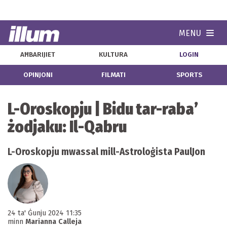
MENU
Navi
AĦBARIJIET
KULTURA
LOGIN
OPINJONI
FILMATI
SPORTS
L-Oroskopju | Bidu tar-raba’
żodjaku: Il-Qabru
L-Oroskopju mwassal mill-Astroloġista PaulJon
24 ta' Ġunju 2024 11:35
minn
Marianna Calleja