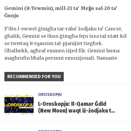
Gemini (it-Tewmin), mill-21 ta’ Mejju sal-20 ta’
Ġunju
F’din l-ewwel ġimgħa tar-raba’ żodjaku ta’ Cancer,
għalik, Gemini se tkun ġimgħa fejn issa taf eżatt kif
se twettaq it-tqassim tal-pjanijiet tiegħek.
Għalhekk, agħraf emmen iżjed fik. Gemini huma
magħrufin bħala persuni emozzjonali. Namaste.
RECOMMENDED FOR YOU
OROSKOPJU
L-Oroskopju: Il-Qamar Ġdid
(New Moon) waqt iż-żodjaku ta’
Gemini – It-Tewmin