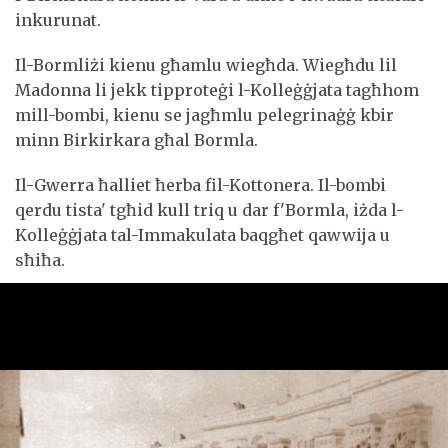
inkurunat.
Il-Bormliżi kienu għamlu wiegħda. Wiegħdu lil
Madonna li jekk tipproteġi l-Kolleġġjata tagħhom
mill-bombi, kienu se jagħmlu pelegrinaġġ kbir
minn Birkirkara għal Bormla.
Il-Gwerra ħalliet ħerba fil-Kottonera. Il-bombi
qerdu tista' tgħid kull triq u dar f'Bormla, iżda l-
Kolleġġjata tal-Immakulata baqgħet qawwija u
sħiħa.