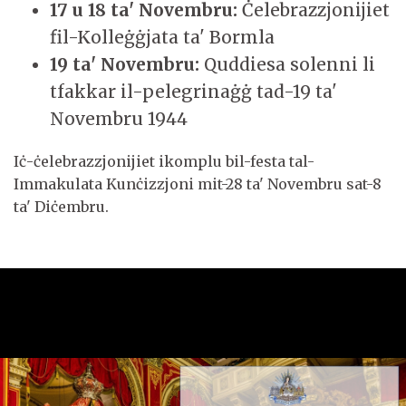
17 u 18 ta' Novembru:
Ċelebrazzjonijiet
fil-Kolleġġjata ta' Bormla
19 ta' Novembru:
Quddiesa solenni li
tfakkar il-pelegrinaġġ tad-19 ta'
Novembru 1944
Iċ-ċelebrazzjonijiet ikomplu bil-festa tal-
Immakulata Kunċizzjoni mit-28 ta' Novembru sat-8
ta' Diċembru.