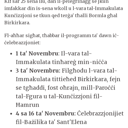
Kif sar 25 sena ilu, dan il-pelegrinaġġ se jkun
imfakkar din is-sena wkoll u l-vara tal-Immakulata
Kunċizzjoni se tkun qed terġa' tħalli Bormla għal
Birkirkara.
Fl-aħħar sigħat, tħabbar il-programm ta' dawn iċ-
ċelebrazzjoniet:
1 ta' Novembru
: Il-vara tal-
Immakulata tinħareġ min-niċċa
3 ta' Novembru:
Filgħodu
l-vara tal-
Immakulata tittieħed Birkirkara, fejn
se tgħaddi, fost oħrajn, mill-Paroċċi
tal-Fgura u tal-Kunċizzjoni fil-
Ħamrun
4 sa 16 ta' Novembru:
Ċelebrazzjonijiet
fil-Bażilika ta' Sant'Elena