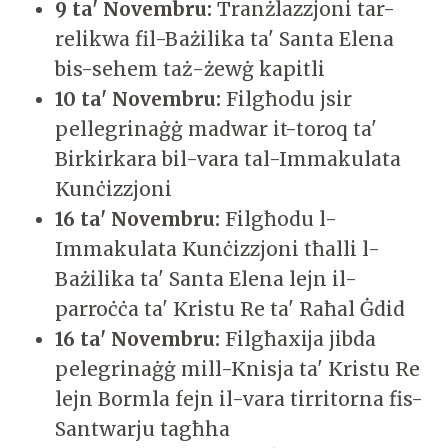
9 ta' Novembru:
Tranżlazzjoni tar-
relikwa fil-Bażilika ta' Santa Elena
bis-sehem taż-żewġ kapitli
10 ta' Novembru:
Filgħodu jsir
pellegrinaġġ madwar it-toroq ta'
Birkirkara bil-vara tal-Immakulata
Kunċizzjoni
16 ta' Novembru:
Filgħodu l-
Immakulata Kunċizzjoni tħalli l-
Bażilika ta' Santa Elena lejn il-
parroċċa ta' Kristu Re ta' Raħal Ġdid
16 ta' Novembru:
Filgħaxija jibda
pelegrinaġġ mill-Knisja ta' Kristu Re
lejn Bormla fejn il-vara tirritorna fis-
Santwarju tagħha