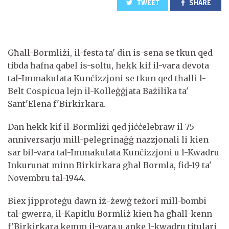
TWEET
SHARE
Għall-Bormliżi, il-festa ta' din is-sena se tkun qed
tibda ħafna qabel is-soltu, hekk kif il-vara devota
tal-Immakulata Kunċizzjoni se tkun qed tħalli l-
Belt Cospicua lejn il-Kolleġġjata Bażilika ta'
Sant'Elena f'Birkirkara.
Dan hekk kif il-Bormliżi qed jiċċelebraw il-75
anniversarju mill-pelegrinaġġ nazzjonali li kien
sar bil-vara tal-Immakulata Kunċizzjoni u l-Kwadru
Inkurunat minn Birkirkara għal Bormla, fid-19 ta'
Novembru tal-1944.
Biex jipproteġu dawn iż-żewġ teżori mill-bombi
tal-gwerra, il-Kapitlu Bormliż kien ħa għall-kenn
f'Birkirkara kemm il-vara u anke l-kwadru titulari