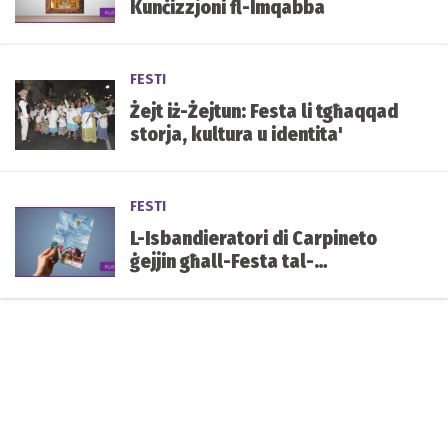
Kunċizzjoni fl-Imqabba
FESTI
Żejt iż-Żejtun: Festa li tgħaqqad
storja, kultura u identita'
FESTI
L-Isbandieratori di Carpineto
ġejjin għall-Festa tal-
Immakulata Kunċizzjoni, il-
Ħamrun