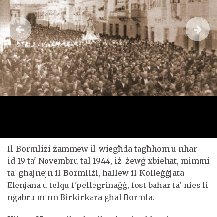
Il-Bormliżi żammew il-wiegħda tagħhom u nhar
id-19 ta' Novembru tal-1944, iż-żewġ xbiehat, mimmi
ta' għajnejn il-Bormliżi, ħallew il-Kolleġġjata
Elenjana u telqu f'pellegrinaġġ, fost baħar ta' nies li
nġabru minn Birkirkara għal Bormla.