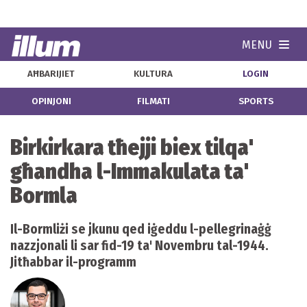
MENU
Navi
AĦBARIJIET
KULTURA
LOGIN
OPINJONI
FILMATI
SPORTS
Birkirkara tħejji biex tilqa'
għandha l-Immakulata ta'
Bormla
Il-Bormliżi se jkunu qed iġeddu l-pellegrinaġġ
nazzjonali li sar fid-19 ta' Novembru tal-1944.
Jitħabbar il-programm