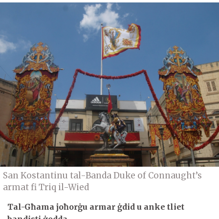
San Kostantinu tal-Banda Duke of Connaught’s
armat fi Triq il-Wied
Tal-Għama joħorġu armar ġdid u anke tliet