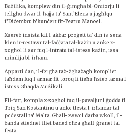
Bażilika, komplew din il-ġimgħa bl-Oratorju li
tellgħu dwar il-ħajja ta’ Sant’Elena u jagħlqu
f’Diċembru b’kunċert fit-Teatru Manoel.
Xuereb insista kif l-akbar proġett ta’ din is-sena
kien ir-restawr tal-faċċata tal-każin u anke x-
xogħol li sar fuq l-intrata tal-istess każin, issa
mimlija bl-irħam.
Apparti dan, il-fergħa taż-żgħażagħ kompliet
taħdem fuq l-armar fit-toroq li tieħu ħsieb tarma l-
istess Għaqda Mużikali.
Fil-fatt, kompla x-xogħol fuq il-pavaljuni ġodda fi
Triq San Kostantinu u anke tlesta l-irħamar tal-
pedestall ta’ Malta. Għall-ewwel darba wkoll, il-
banda stiednet tliet baned oħra għall-ġranet tal-
festa.