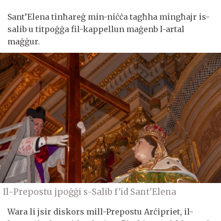
Sant’Elena tinħareġ min-niċċa tagħha mingħajr is-
salib u titpoġġa fil-kappellun maġenb l-artal
maġġur.
Il-Prepostu jpoġġi s-Salib f'id Sant'Elena
Wara li jsir diskors mill-Prepostu Arċipriet, il-