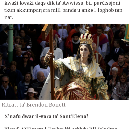
kważi kważi daqs dik ta’ Awwissu, bil-purċissjoni
tkun akkumpanjata mill-banda u anke l-logħob tan-
nar.
Ritratt ta' Brendon Bonett
X’nafu dwar il-vara ta’ Sant’Elena?