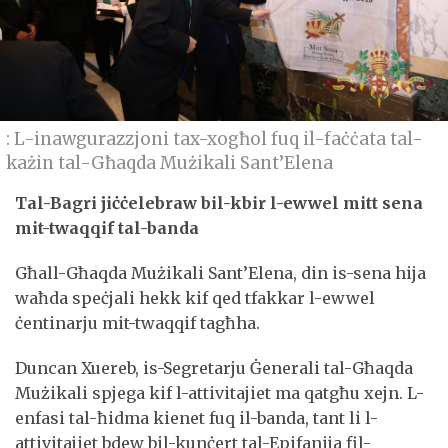
: L-inawgurazzjoni tax-xogħol fuq il-faċċata tal-
każin tal-Għaqda Mużikali Sant’Elena
Tal-Bagri jiċċelebraw bil-kbir l-ewwel mitt sena
mit-twaqqif tal-banda
Għall-Għaqda Mużikali Sant’Elena, din is-sena hija
waħda speċjali hekk kif qed tfakkar l-ewwel
ċentinarju mit-twaqqif tagħha.
Duncan Xuereb, is-Segretarju Ġenerali tal-Għaqda
Mużikali spjega kif l-attivitajiet ma qatgħu xejn. L-
enfasi tal-ħidma kienet fuq il-banda, tant li l-
attivitajiet bdew bil-kunċert tal-Epifanija fil-