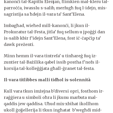
kanonċi tal-Kapitlu Elenjan, flimkien mal-kleru tal-
parroċċa, iwasslu s-salib, merfugħ fuq l-idejn, mis-
sagristija sa ħdejn il-vara ta’ Sant’Elena.
Imbagħad, wieħed mill-kanonċi, li jkun il-
Prokuratur tal-Festa, jitla’ fuq sellum u jpoġġi dan
is-salib kbir f’idejn Sant’Elena, fost iċ-ċapċip ta’
dawk preżenti.
Minn hemm il-vara tintrefa’ u tinħareġ fuq iz-
zuntier tal-Bażilika qabel issib postha f’nofs il-
korsija tal-kolleġġjata għall-ġranet tal-festa.
Il-vara titlibbes malli tidħol is-solennit
à
Kull vara tkun imżejna b’diversi opri, fosthom ir-
raġġiera u simboli oħra li jkunu marbuta mal-
qaddis jew qaddisa. Uħud mix-xbihat ikollhom
ukoll ġojjellerija li tkun ingħatat b’wegħdi mid-