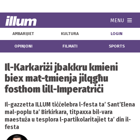
MENU
Navi
AĦBARIJIET
KULTURA
LOGIN
OPINJONI
FILMATI
SPORTS
Il-Karkariżi jbakkru kmieni
biex mat-tmienja jilqgħu
fosthom lill-Imperatriċi
Il-gazzetta ILLUM tiċċelebra l-festa ta’ Sant’Elena
mal-poplu ta’ Birkirkara, titpaxxa bil-vara
maestuża u tesplora l-partikolaritajiet ta’ din il-
festa