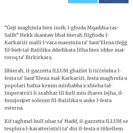
“Ġejt magħżula biex issib, l-għuda Mqaddsa tas-
Salib.” Hekk ikantaw bħal-bieraħ filgħodu l-
Karkariżi malli l-vara maestuża ta’ Sant’Elena tfeġġ
fil-bieb tal-Bażilika ddedikata lilha biex iddur mat-
toroq ta’ Birkirkara.
Ilbieraħ, il-gazzetta ILLUM għażlet li tiċċelebra l-
festa ta’ Sant’Elena mal-Karkariżi, festa magħrufa u
popolari ħafna kemm minħabba x-xbieha tal-
Imperatriċi li ssaħħar lil kull min iħares lejha, il-
funzjonjiet solenni fil-Bażilika u anke l-festa
esterna.
Kif tagħmel kull nhar ta’ Ħadd, il-gazzetta ILLUM se
tesplora l-karatteristiċi ta’ din il-festa u titkellem