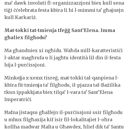
ma’ dawk involuti fl-organizzazzjoni biex kull sena
tiġi ċċelebrata festa kbira li hi l-mimmi ta’ għajnejn
kull Karkariż.
Mat-tokki tat-tmienja tfeġġ Sant’Elena. Imma
għaliex filgħodu?
Ma għandniex xi ngħidu. Waħda mill-karatteristiċi
l-aktar magħrufa u li jagħtu identità lil din il-festa
hija l-purċissjoni.
Minkejja x-xemx tisreġ, mat-tokki tal-qanpiena l-
kbira fit-tmienja ta’ filgħodu, il-pjazza tal-Bażilika
tkun ippakkjata biex tilqa’ l-vara ta’ Sant’Elena
Imperatriċi.
Ħafna jistaqsu għalfejn il-purċissjoni ssir filgħodu
u mhux filgħaxija kif isir fil-lokalitajiet l-oħra
kollha madwar Malta u Għawdex, ħlief dik ta’ Santu