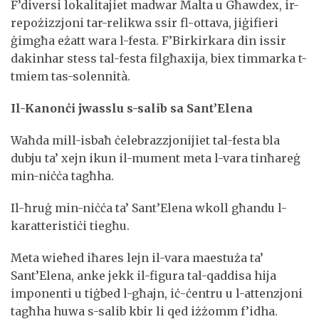
F’diversi lokalitajiet madwar Malta u Għawdex, ir-
repożizzjoni tar-relikwa ssir fl-ottava, jiġifieri
ġimgħa eżatt wara l-festa. F’Birkirkara din issir
dakinhar stess tal-festa filgħaxija, biex timmarka t-
tmiem tas-solennità.
Il-Kanonċi jwasslu s-salib sa Sant’Elena
Waħda mill-isbaħ ċelebrazzjonijiet tal-festa bla
dubju ta’ xejn ikun il-mument meta l-vara tinħareġ
min-niċċa tagħha.
Il-ħruġ min-niċċa ta’ Sant’Elena wkoll għandu l-
karatteristiċi tiegħu.
Meta wieħed iħares lejn il-vara maestuża ta’
Sant’Elena, anke jekk il-figura tal-qaddisa hija
imponenti u tiġbed l-għajn, iċ-ċentru u l-attenzjoni
tagħha huwa s-salib kbir li qed iżżomm f’idha.