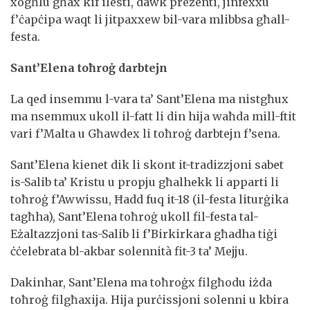
xogħlu għax kif ilesti, dawk preżenti, jinfexxu
f’ċapċipa waqt li jitpaxxew bil-vara mlibbsa għall-
festa.
Sant’Elena toħroġ darbtejn
La qed insemmu l-vara ta’ Sant’Elena ma nistgħux
ma nsemmux ukoll il-fatt li din hija waħda mill-ftit
vari f’Malta u Għawdex li toħroġ darbtejn f’sena.
Sant’Elena kienet dik li skont it-tradizzjoni sabet
is-Salib ta’ Kristu u propju għalhekk li apparti li
toħroġ f’Awwissu, Ħadd fuq it-18 (il-festa liturġika
tagħha), Sant’Elena toħroġ ukoll fil-festa tal-
Eżaltazzjoni tas-Salib li f’Birkirkara għadha tiġi
ċċelebrata bl-akbar solennità fit-3 ta’ Mejju.
Dakinhar, Sant’Elena ma toħroġx filgħodu iżda
toħroġ filgħaxija. Hija purċissjoni solenni u kbira