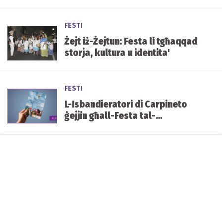
FESTI
Żejt iż-Żejtun: Festa li tgħaqqad
storja, kultura u identita'
FESTI
L-Isbandieratori di Carpineto
ġejjin għall-Festa tal-
Immakulata Kunċizzjoni, il-
Ħamrun