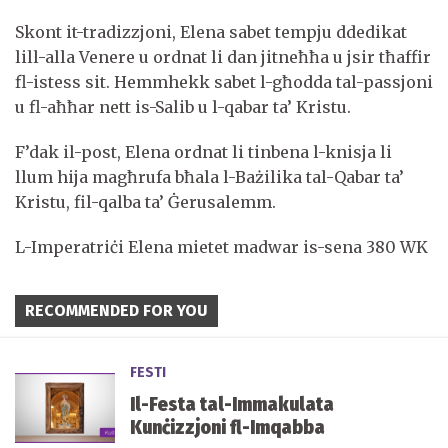
Skont it-tradizzjoni, Elena sabet tempju ddedikat
lill-alla Venere u ordnat li dan jitneħħa u jsir tħaffir
fl-istess sit. Hemmhekk sabet l-għodda tal-passjoni
u fl-aħħar nett is-Salib u l-qabar ta’ Kristu.
F’dak il-post, Elena ordnat li tinbena l-knisja li
llum hija magħrufa bħala l-Bażilika tal-Qabar ta’
Kristu, fil-qalba ta’ Ġerusalemm.
L-Imperatriċi Elena mietet madwar is-sena 380 WK
RECOMMENDED FOR YOU
FESTI
Il-Festa tal-Immakulata
Kunċizzjoni fl-Imqabba