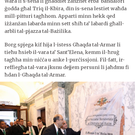
Wara li s-sena li għaddiet żanżnet erba’ bandalori
ġodda għal Triq il-Kbira, din is-sena lestiet waħda
mill-pitturi tagħhom. Apparti minn hekk qed
iżżanżan labarda minn sett sħiħ ta’ labardi għall-
arbli tal-pjazza tal-Bażilika.
Borg spjega kif hija l-istess Għaqda tal-Armar li
tieħu ħsieb il-vara ta’ Sant’Elena, kemm il-ħruġ
tagħha min-niċċa u anke l-purċissjoni. Fil-fatt, ir-
reffiegħa tal-vara jkunu dejjem persuni li jaħdmu fi
ħdan l-Għaqda tal-Armar.