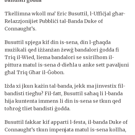
bandisti ġodda
Tkellimna wkoll ma’ Eric Busuttil, l-Uffiċjal għar-
Relazzjonijiet Pubbliċi tal-Banda Duke of
Connaught’s.
Busuttil spjega kif din is-sena, din l-għaqda
mużikali qed iżżanżan żewġ bandalori ġodda fi
Triq il-Wied, liema bandalori se ssirilhom il-
pittura matul is-sena d-dieħla u anke sett pavaljuni
għal Triq Għar il-Ġobon.
Iżda xi jkun każin tal-banda, jekk ma jinvestix fil-
bandisti tiegħu? Fil-fatt, Busuttil saħaq li l-banda
hija kuntenta immens li din is-sena se tkun qed
toħroġ tliet bandisti ġodda.
Busuttil fakkar kif apparti l-festa, il-banda Duke of
Connaught’s tkun impenjata matul is-sena kollha,