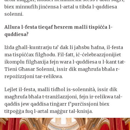
biex minnufih jinċensa l-artal u tibda l-quddiesa
solenni.
Allura l-festa tieqaf ħesrem malli tispiċċa l-
quddiesa?
Iżda għall-kuntrarju ta’ dak li jaħsbu ħafna, il-festa
ma tispiċċax filgħodu. Fil-fatt, iċ-ċelebrazzjonijiet
ikomplu filgħaxija fejn wara l-quddiesa u l-kant tat-
Tieni Għasar Solenni, issir dik magħrufa bħala r-
repożizzjoni tar-relikwa.
Lejlet il-festa, malli tidħol is-solennità, issir dik
magħrufa bħala t-tranżlazzjoni, fejn ir-relikwa tal-
qaddis jew qaddisa tinġarr f’purċissjoni biex
titpoġġa fuq l-artal maġġur tal-knisja.