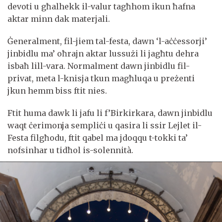
devoti u għalhekk il-valur tagħhom ikun ħafna
aktar minn dak materjali.
Ġeneralment, fil-jiem tal-festa, dawn ‘l-aċċessorji’
jinbidlu ma’ oħrajn aktar lussużi li jagħtu dehra
isbaħ lill-vara. Normalment dawn jinbidlu fil-
privat, meta l-knisja tkun magħluqa u preżenti
jkun hemm biss ftit nies.
Ftit huma dawk li jafu li f’Birkirkara, dawn jinbidlu
waqt ċerimonja sempliċi u qasira li ssir Lejlet il-
Festa filgħodu, ftit qabel ma jdoqqu t-tokki ta’
nofsinhar u tidħol is-solennità.