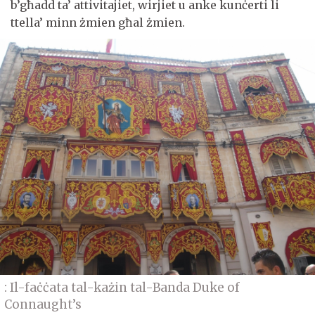
b’għadd ta’ attivitajiet, wirjiet u anke kunċerti li
ttella’ minn żmien għal żmien.
: Il-faċċata tal-każin tal-Banda Duke of
Connaught’s