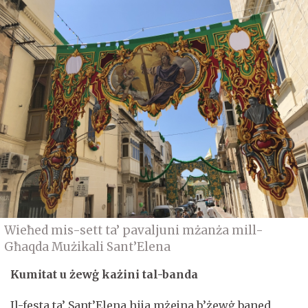
Wieħed mis-sett ta’ pavaljuni mżanża mill-
Għaqda Mużikali Sant’Elena
Kumitat u żewġ każini tal-banda
Il-festa ta’ Sant’Elena hija mżejna b’żewġ baned,