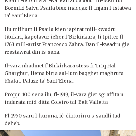
Kien fl-1837 meta l-Karkariżi qabbdu lill-Iskultur
Bormliż Salvu Psaila biex inaqqax fl-injam l-istatwa
ta’ Sant’Elena.
Hu mifhum li Psaila kien ispirat mill-kwadru
titulari, kapolavur ieħor f’Birkirkara, li tpitter fl-
1763 mill-artist Francesco Zahra. Dan il-kwadru ġie
rrestawrat din is-sena.
Il-vara nħadmet f’Birkirkara stess fi Triq Ħal
Għargħur, liema binja sal-lum baqgħet magħrufa
bħala l-Palazz ta’ Sant’Elena.
Propju 100 sena ilu, fl-1919, il-vara ġiet sgraffita u
indurata mid-ditta Coleiro tal-Belt Valletta
Fl-1950 saru l-kuruna, iċ-ċintorin u s-sandli tad-
deheb.