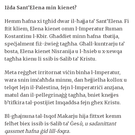
Iżda Sant’Elena min kienet?
Hemm ħafna xi tgħid dwar il-ħajja ta’ Sant’Elena. Fi
ftit kliem, Elena kienet omm l-Imperatur Ruman
Kostantinu l-Kbir. Għaddiet minn ħafna tbatija,
speċjalment fiż-żwieġ tagħha. Għall-kuntrarju ta’
bosta, Elena kienet Nisranija u l-ħsieb u x-xewqa
tagħha kienu li ssib is-Salib ta’ Kristu.
Meta reġgħet irritornat viċin binha l-Imperatur,
wara snin imċaħħda minnu, dan ħejjielha kollox u
telqet lejn il-Palestina, fejn l-Imperatriċi anzjana,
matul dan il-pellegrinaġġ tagħha, bniet knejjes
b’tifkira tal-postijiet Imqaddsa fejn għex Kristu.
Bl-għajnuna tal-Isqof Makarju hija fittxet kemm
felħet biex issib is-Salib ta’ Ġes
ù
, u sadanittant
qassmet ħafna ġid lill-foqra.