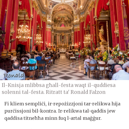
Il-Knisja mlibbsa għall-festa waqt il-quddiesa
solenni tal-festa. Ritratt ta' Ronald Falzon
Fi kliem sempliċi, ir-repożizzjoni tar-relikwa hija
purċissjoni bil-kontra. Ir-relikwa tal-qaddis jew
qaddisa titneħħa minn fuq l-artal maġġur.