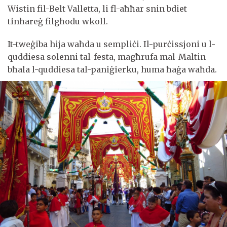
Wistin fil-Belt Valletta, li fl-aħħar snin bdiet
tinħareġ filgħodu wkoll.
It-tweġiba hija waħda u sempliċi. Il-purċissjoni u l-
quddiesa solenni tal-festa, magħrufa mal-Maltin
bħala l-quddiesa tal-paniġierku, huma ħaġa waħda.