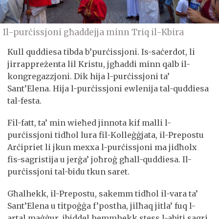
Il-purċissjoni għaddejja minn Triq il-Kbira
Kull quddiesa tibda b’purċissjoni. Is-saċerdot, li
jirrappreżenta lil Kristu, jgħaddi minn qalb il-
kongregazzjoni. Dik hija l-purċissjoni ta’
Sant’Elena. Hija l-purċissjoni ewlenija tal-quddiesa
tal-festa.
Fil-fatt, ta’ min wieħed jinnota kif malli l-
purċissjoni tidħol lura fil-Kolleġġjata, il-Prepostu
Arċipriet li jkun mexxa l-purċissjoni ma jidħolx
fis-sagristija u jerġa’ joħroġ għall-quddiesa. Il-
purċissjoni tal-bidu tkun saret.
Għalhekk, il-Prepostu, sakemm tidħol il-vara ta’
Sant’Elena u titpoġġa f’postha, jilħaq jitla’ fuq l-
artal maġġur, ibiddel hemmhekk stess l-abiti sagri,