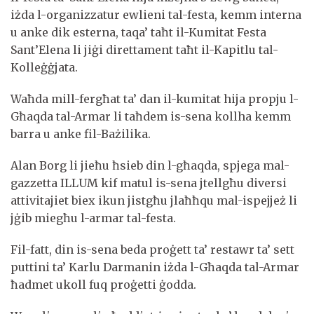
iżda l-organizzatur ewlieni tal-festa, kemm interna
u anke dik esterna, taqa’ taħt il-Kumitat Festa
Sant’Elena li jiġi direttament taħt il-Kapitlu tal-
Kolleġġjata.
Waħda mill-fergħat ta’ dan il-kumitat hija propju l-
Għaqda tal-Armar li taħdem is-sena kollha kemm
barra u anke fil-Bażilika.
Alan Borg li jieħu ħsieb din l-għaqda, spjega mal-
gazzetta ILLUM kif matul is-sena jtellgħu diversi
attivitajiet biex ikun jistgħu jlaħħqu mal-ispejjeż li
jġib miegħu l-armar tal-festa.
Fil-fatt, din is-sena beda proġett ta’ restawr ta’ sett
puttini ta’ Karlu Darmanin iżda l-Għaqda tal-Armar
ħadmet ukoll fuq proġetti ġodda.