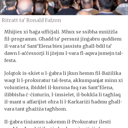
Ritratt ta' Ronald Falzon
Mhijiex xi ħaġa uffiċjali. Mhux se ssibha mniżżla
fil-programm. Għadd ta’ persuni jinġabru quddiem
il-vara ta’ Sant’Elena biex jassistu għall-bdil ta’
dawn l-aċċessorji li jżejnu l-vara fl-aqwa jumejn tal-
festa.
Jolqtok is-skiet u l-ġabra li jkun hemm fil-Bażilika
waqt li l-prokuratur tal-festa, akkumpanjat minn xi
voluntiera, ibiddel il-kuruna fuq ras Sant’Elena,
ilibbisha ċ-ċinturin, l-imsielet, il-bokkla li tagħlaq
il-mant u affarijiet oħra li l-Karkariżi ħadmu għall-
vara tant għażiża tagħhom.
Il-ġabra tinżamm sakemm il-Prokuratur ilesti