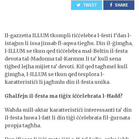
TWEET
SHARE
Il-gazzetta ILLUM tkompli tiċċelebra l-festi f’dan l-
istaġun li issa jinsab fl-aqwa tiegħu. Din il-ġimgħa,
l-ILLUM se tkun qed tiċċelebra mal-Beltin il-festa
devota tal-Madonna tal-Karmnu li ta’ kull sena
tiġbed lejha mijiet ta’ devoti. Kif qed tagħmel kull
ġimgħa, l-ILLUM se tkun qed tesplora l-
karatteristiċi li jagħmlu din il-festa unika.
Għalfejn il-festa ma tiġix iċċelebrata l-Ħadd?
Waħda mill-aktar karatteristiċi interessanti ta’ din
il-festa huwa l-fatt li din tiġi ċċelebrata fil-ġurnata
propja tagħha.