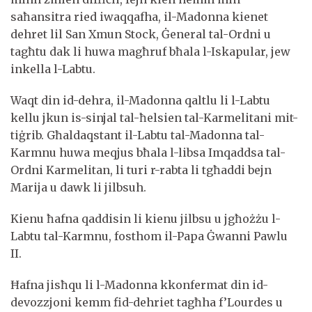
saħansitra ried iwaqqafha, il-Madonna kienet
dehret lil San Xmun Stock, Ġeneral tal-Ordni u
tagħtu dak li huwa magħruf bħala l-Iskapular, jew
inkella l-Labtu.
Waqt din id-dehra, il-Madonna qaltlu li l-Labtu
kellu jkun is-sinjal tal-ħelsien tal-Karmelitani mit-
tiġrib. Għaldaqstant il-Labtu tal-Madonna tal-
Karmnu huwa meqjus bħala l-libsa Imqaddsa tal-
Ordni Karmelitan, li turi r-rabta li tgħaddi bejn
Marija u dawk li jilbsuh.
Kienu ħafna qaddisin li kienu jilbsu u jgħożżu l-
Labtu tal-Karmnu, fosthom il-Papa Ġwanni Pawlu
II.
Ħafna jisħqu li l-Madonna kkonfermat din id-
devozzjoni kemm fid-dehriet tagħha f’Lourdes u