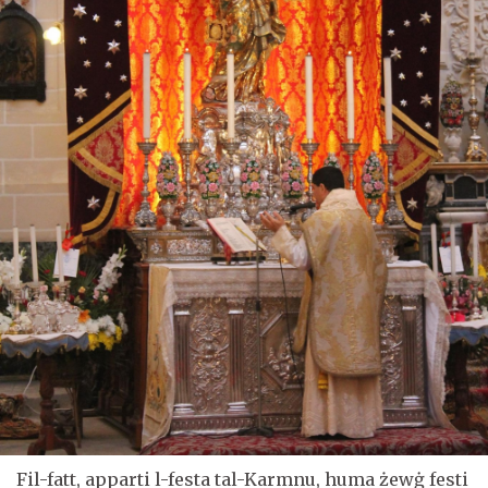
Fil-fatt, apparti l-festa tal-Karmnu, huma żewġ festi