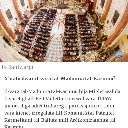
Is-Santwarju
X’nafu dwar il-vara tal-Madonna tal-Karmnu?
Il-vara tal-Madonna tal-Karmnu hija t-tielet waħda
li saret għall-Belt Valletta.L-ewwel vara, fl-1657
kienet diġà bdiet tinħareġ f’purċissjoni u t-tieni
vara kienet irregalata lill-Komunità tal-Patrijiet
Karmelitani tal-Balluta mill-Arċikonfratenità tal-
Karmnu.