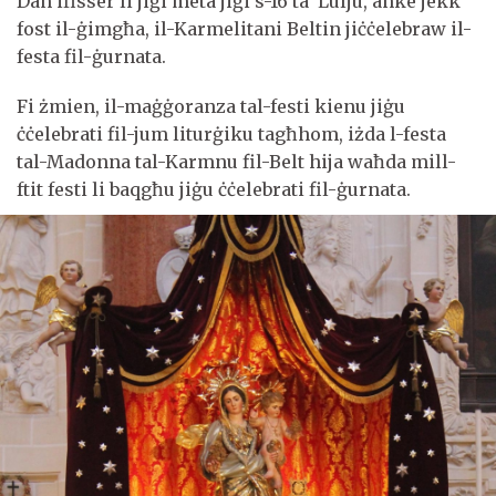
Dan ifisser li jiġi meta jiġi s-16 ta’ Lulju, anke jekk
fost il-ġimgħa, il-Karmelitani Beltin jiċċelebraw il-
festa fil-ġurnata.
Fi żmien, il-maġġoranza tal-festi kienu jiġu
ċċelebrati fil-jum liturġiku tagħhom, iżda l-festa
tal-Madonna tal-Karmnu fil-Belt hija waħda mill-
ftit festi li baqgħu jiġu ċċelebrati fil-ġurnata.