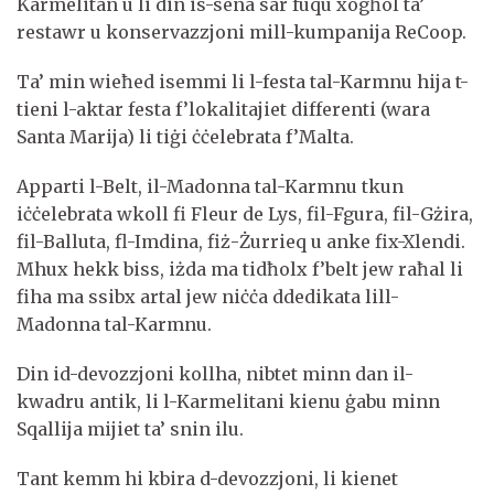
Karmelitan u li din is-sena sar fuqu xogħol ta’
restawr u konservazzjoni mill-kumpanija ReCoop.
Ta’ min wieħed isemmi li l-festa tal-Karmnu hija t-
tieni l-aktar festa f’lokalitajiet differenti (wara
Santa Marija) li tiġi ċċelebrata f’Malta.
Apparti l-Belt, il-Madonna tal-Karmnu tkun
iċċelebrata wkoll fi Fleur de Lys, fil-Fgura, fil-Gżira,
fil-Balluta, fl-Imdina, fiż-Żurrieq u anke fix-Xlendi.
Mhux hekk biss, iżda ma tidħolx f’belt jew raħal li
fiha ma ssibx artal jew niċċa ddedikata lill-
Madonna tal-Karmnu.
Din id-devozzjoni kollha, nibtet minn dan il-
kwadru antik, li l-Karmelitani kienu ġabu minn
Sqallija mijiet ta’ snin ilu.
Tant kemm hi kbira d-devozzjoni, li kienet