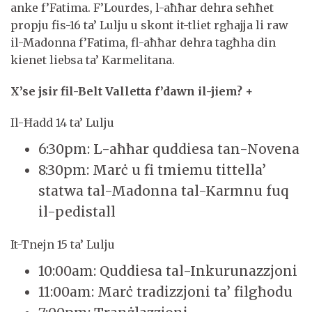
anke f’Fatima. F’Lourdes, l-aħħar dehra seħħet
propju fis-16 ta’ Lulju u skont it-tliet rgħajja li raw
il-Madonna f’Fatima, fl-aħħar dehra tagħha din
kienet liebsa ta’ Karmelitana.
X’se jsir fil-Belt Valletta f’dawn il-jiem? +
Il-Ħadd 14 ta’ Lulju
6:30pm: L-aħħar quddiesa tan-Novena
8:30pm: Marċ u fi tmiemu tittella’
statwa tal-Madonna tal-Karmnu fuq
il-pedistall
It-Tnejn 15 ta’ Lulju
10:00am: Quddiesa tal-Inkurunazzjoni
11:00am: Marċ tradizzjoni ta’ filgħodu