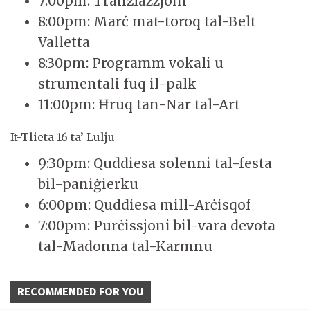
7:00pm: Tranżlazzjoni
8:00pm: Marċ mat-toroq tal-Belt
Valletta
8:30pm: Programm vokali u
strumentali fuq il-palk
11:00pm: Ħruq tan-Nar tal-Art
It-Tlieta 16 ta’ Lulju
9:30pm: Quddiesa solenni tal-festa
bil-paniġierku
6:00pm: Quddiesa mill-Arċisqof
7:00pm: Purċissjoni bil-vara devota
tal-Madonna tal-Karmnu
RECOMMENDED FOR YOU