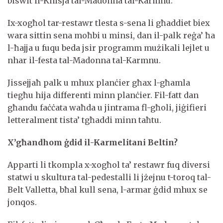
biswit il-Knisja tal-Madonna tal-Karmnu.
Ix-xogħol tar-restawr tlesta s-sena li għaddiet biex
wara sittin sena moħbi u minsi, dan il-palk reġa’ ħa
l-ħajja u fuqu beda jsir programm mużikali lejlet u
nhar il-festa tal-Madonna tal-Karmnu.
Jissejjaħ palk u mhux planċier għax l-għamla
tiegħu hija differenti minn planċier. Fil-fatt dan
għandu faċċata waħda u jintrama fl-għoli, jiġifieri
letteralment tista’ tgħaddi minn taħtu.
X’għandhom ġdid il-Karmelitani Beltin?
Apparti li tkompla x-xogħol ta’ restawr fuq diversi
statwi u skultura tal-pedestalli li jżejnu t-toroq tal-
Belt Valletta, bħal kull sena, l-armar ġdid mhux se
jonqos.