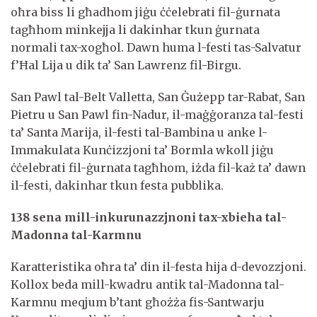
oħra biss li għadhom jiġu ċċelebrati fil-ġurnata
tagħhom minkejja li dakinhar tkun ġurnata
normali tax-xogħol. Dawn huma l-festi tas-Salvatur
f’Ħal Lija u dik ta’ San Lawrenz fil-Birgu.
San Pawl tal-Belt Valletta, San Ġużepp tar-Rabat, San
Pietru u San Pawl fin-Nadur, il-maġġoranza tal-festi
ta’ Santa Marija, il-festi tal-Bambina u anke l-
Immakulata Kunċizzjoni ta’ Bormla wkoll jiġu
ċċelebrati fil-ġurnata tagħhom, iżda fil-każ ta’ dawn
il-festi, dakinhar tkun festa pubblika.
138 sena mill-inkurunazzjnoni tax-xbieha tal-
Madonna tal-Karmnu
Karatteristika oħra ta’ din il-festa hija d-devozzjoni.
Kollox beda mill-kwadru antik tal-Madonna tal-
Karmnu meqjum b’tant għożża fis-Santwarju