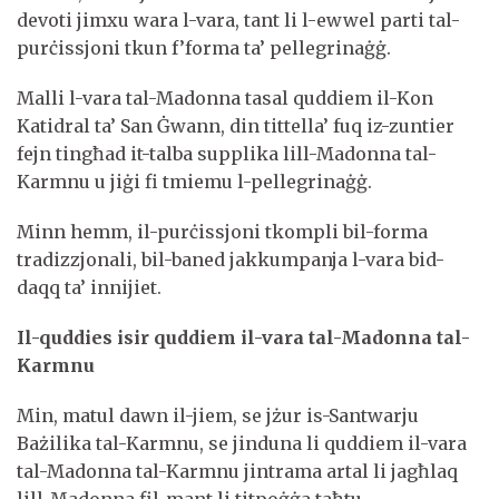
devoti jimxu wara l-vara, tant li l-ewwel parti tal-
purċissjoni tkun f’forma ta’ pellegrinaġġ.
Malli l-vara tal-Madonna tasal quddiem il-Kon
Katidral ta’ San Ġwann, din tittella’ fuq iz-zuntier
fejn tingħad it-talba supplika lill-Madonna tal-
Karmnu u jiġi fi tmiemu l-pellegrinaġġ.
Minn hemm, il-purċissjoni tkompli bil-forma
tradizzjonali, bil-baned jakkumpanja l-vara bid-
daqq ta’ innijiet.
Il-quddies isir quddiem il-vara tal-Madonna tal-
Karmnu
Min, matul dawn il-jiem, se jżur is-Santwarju
Bażilika tal-Karmnu, se jinduna li quddiem il-vara
tal-Madonna tal-Karmnu jintrama artal li jagħlaq