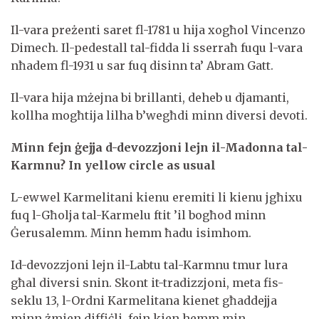
Il-vara preżenti saret fl-1781 u hija xogħol Vincenzo
Dimech. Il-pedestall tal-fidda li sserraħ fuqu l-vara
nħadem fl-1931 u sar fuq disinn ta’ Abram Gatt.
Il-vara hija mżejna bi brillanti, deheb u djamanti,
kollha mogħtija lilha b’wegħdi minn diversi devoti.
Minn fejn ġejja d-devozzjoni lejn il-Madonna tal-
Karmnu? In yellow circle as usual
L-ewwel Karmelitani kienu eremiti li kienu jgħixu
fuq l-Għolja tal-Karmelu ftit ’il bogħod minn
Ġerusalemm. Minn hemm ħadu isimhom.
Id-devozzjoni lejn il-Labtu tal-Karmnu tmur lura
għal diversi snin. Skont it-tradizzjoni, meta fis-
seklu 13, l-Ordni Karmelitana kienet għaddejja
minn żmien diffiċli, fejn kien hemm min