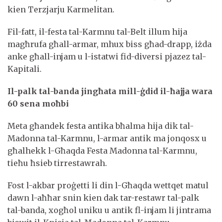
kien Terzjarju Karmelitan.
Fil-fatt, il-festa tal-Karmnu tal-Belt illum hija
magħrufa għall-armar, mhux biss għad-drapp, iżda
anke għall-injam u l-istatwi fid-diversi pjazez tal-
Kapitali.
Il-palk tal-banda jingħata mill-ġdid il-ħajja wara
60 sena moħbi
Meta għandek festa antika bħalma hija dik tal-
Madonna tal-Karmnu, l-armar antik ma jonqosx u
għalhekk l-Għaqda Festa Madonna tal-Karmnu,
tieħu ħsieb tirrestawrah.
Fost l-akbar proġetti li din l-Għaqda wettqet matul
dawn l-aħħar snin kien dak tar-restawr tal-palk
tal-banda, xogħol uniku u antik fl-injam li jintrama