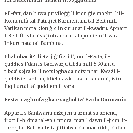
lill-Madonna fil-mant li titpoġġa taħtu.
Fil-fatt, dan huwa privileġġ li kien ġie mogħti lill-
Komunità tal-Patrijiet Karmelitani tal-Belt mill-
Vatikan meta kien ġie inkurunat il-kwadru. Apparti
l-Belt, fl-Isla biss jintrama artal quddiem il-vara
Inkurunata tal-Bambina.
Bħal nhar it-Tlieta, jiġifieri f’Jum il-Festa, il-
quddies f’dan is-Santwarju tibda mill-5:30am u
tibqa’ sejra kull nofsiegħa sa nofsinhar. Kważi l-
quddisiet kollha, ħlief dawk l-aktar solenni, isiru
fuq l-artal ta’ quddiem il-vara.
Festa magħrufa għax-xogħol ta’ Karlu Darmanin
Apparti s-Santwarju mżejjen u armat sa snienu,
frott il-ħidma tal-voluntiera, matul dawn il-jiem, it-
toroq tal-Belt Valletta jitlibbsu b’armar rikk, b’uħud