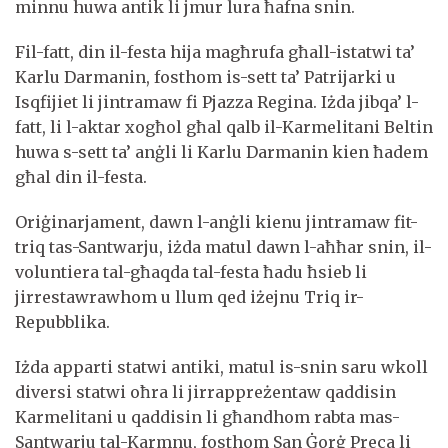
minnu huwa antik li jmur lura ħafna snin.
Fil-fatt, din il-festa hija magħrufa għall-istatwi ta’
Karlu Darmanin, fosthom is-sett ta’ Patrijarki u
Isqfijiet li jintramaw fi Pjazza Regina. Iżda jibqa’ l-
fatt, li l-aktar xogħol għal qalb il-Karmelitani Beltin
huwa s-sett ta’ anġli li Karlu Darmanin kien ħadem
għal din il-festa.
Oriġinarjament, dawn l-anġli kienu jintramaw fit-
triq tas-Santwarju, iżda matul dawn l-aħħar snin, il-
voluntiera tal-għaqda tal-festa ħadu ħsieb li
jirrestawrawhom u llum qed iżejnu Triq ir-
Repubblika.
Iżda apparti statwi antiki, matul is-snin saru wkoll
diversi statwi oħra li jirrappreżentaw qaddisin
Karmelitani u qaddisin li għandhom rabta mas-
Santwarju tal-Karmnu, fosthom San Ġorġ Preca li