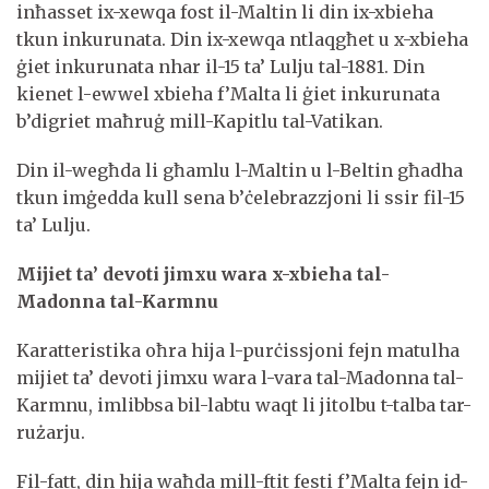
inħasset ix-xewqa fost il-Maltin li din ix-xbieha
tkun inkurunata. Din ix-xewqa ntlaqgħet u x-xbieha
ġiet inkurunata nhar il-15 ta’ Lulju tal-1881. Din
kienet l-ewwel xbieha f’Malta li ġiet inkurunata
b’digriet maħruġ mill-Kapitlu tal-Vatikan.
Din il-wegħda li għamlu l-Maltin u l-Beltin għadha
tkun imġedda kull sena b’ċelebrazzjoni li ssir fil-15
ta’ Lulju.
Mijiet ta’ devoti jimxu wara x-xbieha tal-
Madonna tal-Karmnu
Karatteristika oħra hija l-purċissjoni fejn matulha
mijiet ta’ devoti jimxu wara l-vara tal-Madonna tal-
Karmnu, imlibbsa bil-labtu waqt li jitolbu t-talba tar-
rużarju.
Fil-fatt, din hija waħda mill-ftit festi f’Malta fejn id-