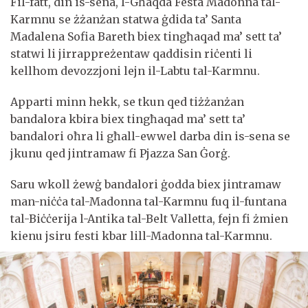
Fil-fatt, din is-sena, l-Għaqda Festa Madonna tal-
Karmnu se żżanżan statwa ġdida ta’ Santa
Madalena Sofia Bareth biex tingħaqad ma’ sett ta’
statwi li jirrappreżentaw qaddisin riċenti li
kellhom devozzjoni lejn il-Labtu tal-Karmnu.
Apparti minn hekk, se tkun qed tiżżanżan
bandalora kbira biex tingħaqad ma’ sett ta’
bandalori oħra li għall-ewwel darba din is-sena se
jkunu qed jintramaw fi Pjazza San Ġorġ.
Saru wkoll żewġ bandalori ġodda biex jintramaw
man-niċċa tal-Madonna tal-Karmnu fuq il-funtana
tal-Biċċerija l-Antika tal-Belt Valletta, fejn fi żmien
kienu jsiru festi kbar lill-Madonna tal-Karmnu.