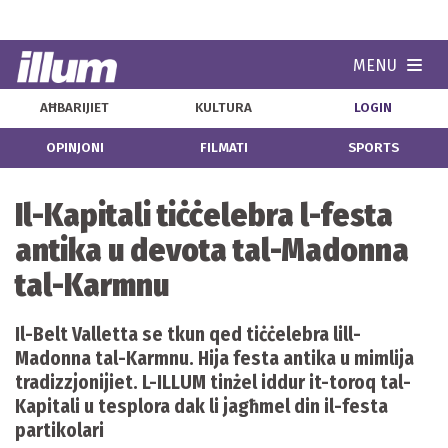
MENU
Navi
AĦBARIJIET
KULTURA
LOGIN
OPINJONI
FILMATI
SPORTS
Il-Kapitali tiċċelebra l-festa
antika u devota tal-Madonna
tal-Karmnu
Il-Belt Valletta se tkun qed tiċċelebra lill-
Madonna tal-Karmnu. Hija festa antika u mimlija
tradizzjonijiet. L-ILLUM tinżel iddur it-toroq tal-
Kapitali u tesplora dak li jagħmel din il-festa
partikolari