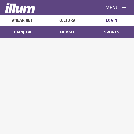
MENU
Navi
AĦBARIJIET
KULTURA
LOGIN
OPINJONI
FILMATI
SPORTS