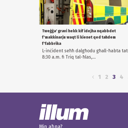
Tweġġa' gravi hekk kif idejha nqabbdet
f'makkinarju waqt li kienet qed taħdem
f'fabbrika
L-inċident seħħ dalgħodu għall-ħabta tat
8:30 a.m. fi Triq tal-ħlas,...
1
2
3
4
Min aħna?