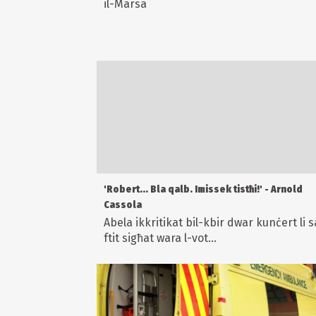
il-Marsa
'Robert... Bla qalb. Imissek tistħi!' - Arnold
Cassola
Abela ikkritikat bil-kbir dwar kunċert li s
ftit sigħat wara l-vot...