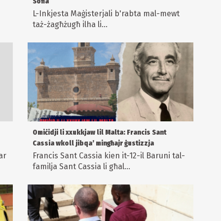
Sofia
L-Inkjesta Maġisterjali b'rabta mal-mewt
taż-żagħżugħ ilha li...
Omiċidji li xxukkjaw lil Malta: Francis Sant
Cassia wkoll jibqa’ mingħajr ġustizzja
ar
Francis Sant Cassia kien it-12-il Baruni tal-
familja Sant Cassia li għal...