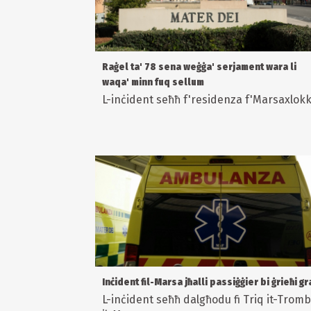
Raġel ta' 78 sena weġġa' serjament wara li
waqa' minn fuq sellum
L-inċident seħħ f'residenza f'Marsaxlok
Inċident fil-Marsa jħalli passiġġier bi ġrieħi gr
L-inċident seħħ dalgħodu fi Triq it-Tromb