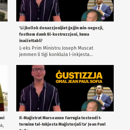
'Li jkollok donazzjonijiet ġejjin min-negozji,
fosthom dawk fil-kostruzzjoni, huwa
inaċċettabli'
k
L-eks Prim Ministru Joseph Muscat
jemmen li tiġi konkluża l-inkjesta...
avi
Il-Maġistrat Marseanne Farrugia testendi t-
terminu tal-Inkjesta Maġisterjali ta' Jean Paul
a,