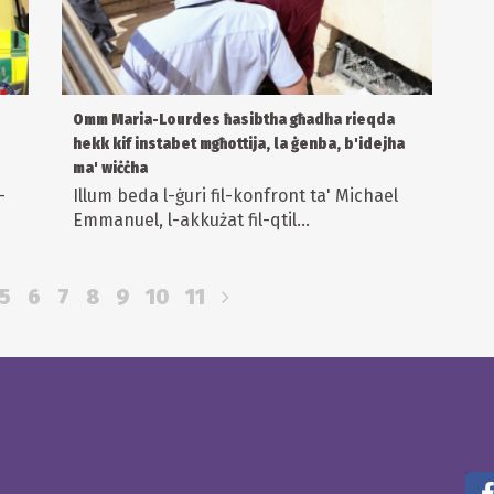
Omm Maria-Lourdes ħasibtha għadha rieqda
hekk kif instabet mgħottija, la ġenba, b'idejha
ma' wiċċha
-
Illum beda l-ġuri fil-konfront ta' Michael
Emmanuel, l-akkużat fil-qtil...
5
6
7
8
9
10
11