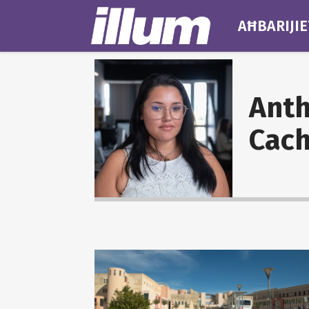
AĦBARIJIE
Ant
Cach