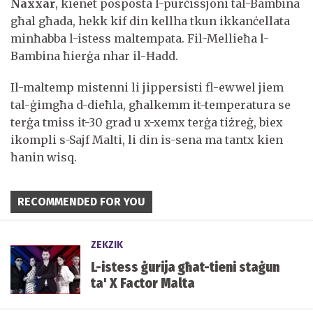
Naxxar
, kienet posposta l-purċissjoni tal-Bambina
għal għada, hekk kif din kellha tkun ikkanċellata
minħabba l-istess maltempata. Fil-Mellieħa l-
Bambina ħierġa nhar il-Ħadd.
Il-maltemp mistenni li jippersisti fl-ewwel jiem
tal-ġimgħa d-dieħla, għalkemm it-temperatura se
terġa tmiss it-30 grad u x-xemx terġa tiżreġ, biex
ikompli s-Sajf Malti, li din is-sena ma tantx kien
ħanin wisq.
RECOMMENDED FOR YOU
ZEKZIK
L-istess ġurija għat-tieni staġun
ta' X Factor Malta