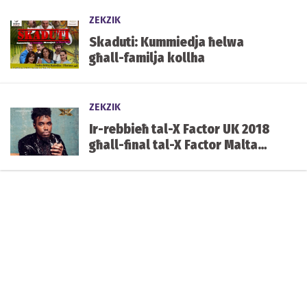
ZEKZIK
Skaduti: Kummiedja ħelwa
għall-familja kollha
ZEKZIK
Ir-rebbieħ tal-X Factor UK 2018
għall-final tal-X Factor Malta
nhar is-Sibt li ġej