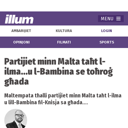
MENU
Navi
AĦBARIJIET
KULTURA
LOGIN
OPINJONI
FILMATI
SPORTS
Partijiet minn Malta taħt l-
ilma...u l-Bambina se toħroġ
għada
Maltempata tħalli partijiet minn Malta taħt l-ilma
u lill-Bambina fil-Knisja sa għada....