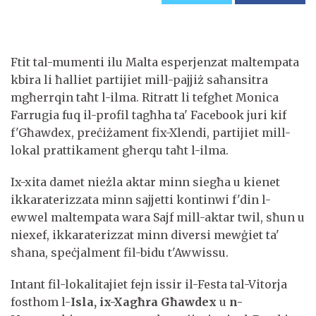
Ftit tal-mumenti ilu Malta esperjenzat maltempata
kbira li ħalliet partijiet mill-pajjiż saħansitra
mgħerrqin taħt l-ilma. Ritratt li tefgħet Monica
Farrugia fuq il-profil tagħha ta' Facebook juri kif
f'Għawdex, preċiżament fix-Xlendi, partijiet mill-
lokal prattikament għerqu taħt l-ilma.
Ix-xita damet nieżla aktar minn siegħa u kienet
ikkaraterizzata minn sajjetti kontinwi f'din l-
ewwel maltempata wara Sajf mill-aktar twil, sħun u
niexef, ikkaraterizzat minn diversi mewġiet ta'
sħana, speċjalment fil-bidu t'Awwissu.
Intant fil-lokalitajiet fejn issir il-Festa tal-Vitorja
fosthom l-
Isla, ix-Xagħra Għawdex
u
n-