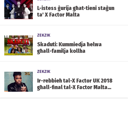
L-istess ġurija għat-tieni staġun
ta' X Factor Malta
ZEKZIK
Skaduti: Kummiedja ħelwa
għall-familja kollha
ZEKZIK
Ir-rebbieħ tal-X Factor UK 2018
għall-final tal-X Factor Malta
nhar is-Sibt li ġej