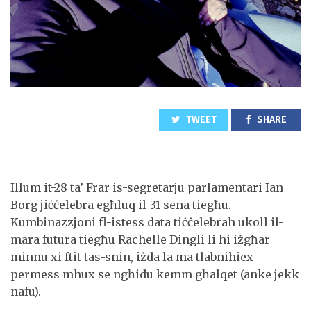
TWEET
SHARE
Illum it-28 ta’ Frar is-segretarju parlamentari Ian
Borg jiċċelebra egħluq il-31 sena tiegħu.
Kumbinazzjoni fl-istess data tiċċelebrah ukoll il-
mara futura tiegħu Rachelle Dingli li hi iżgħar
minnu xi ftit tas-snin, iżda la ma tlabnihiex
permess mhux se ngħidu kemm għalqet (anke jekk
nafu).