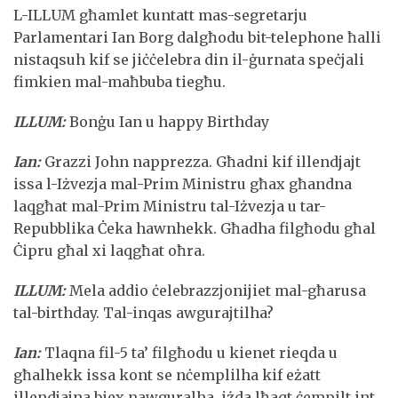
L-ILLUM għamlet kuntatt mas-segretarju
Parlamentari Ian Borg dalgħodu bit-telephone ħalli
nistaqsuh kif se jiċċelebra din il-ġurnata speċjali
fimkien mal-maħbuba tiegħu.
ILLUM:
Bonġu Ian u happy Birthday
Ian:
Grazzi John napprezza. Għadni kif illendjajt
issa l-Iżvezja mal-Prim Ministru għax għandna
laqgħat mal-Prim Ministru tal-Iżvezja u tar-
Repubblika Ċeka hawnhekk. Għadha filgħodu għal
Ċipru għal xi laqgħat oħra.
ILLUM:
Mela addio ċelebrazzjonijiet mal-għarusa
tal-birthday. Tal-inqas awgurajtilha?
Ian:
Tlaqna fil-5 ta’ filgħodu u kienet rieqda u
għalhekk issa kont se nċemplilha kif eżatt
illendjajna biex nawguralha, iżda lħaqt ċempilt int