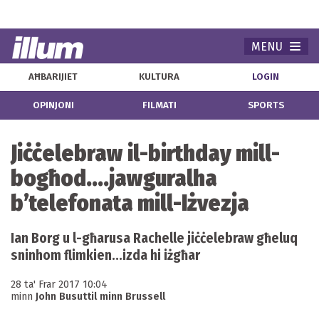
MENU
Navi
AĦBARIJIET
KULTURA
LOGIN
OPINJONI
FILMATI
SPORTS
Jiċċelebraw il-birthday mill-
bogħod....jawguralha
b’telefonata mill-Iżvezja
Ian Borg u l-għarusa Rachelle jiċċelebraw għeluq
sninhom flimkien...izda hi iżgħar
28 ta' Frar 2017 10:04
minn
John Busuttil minn Brussell