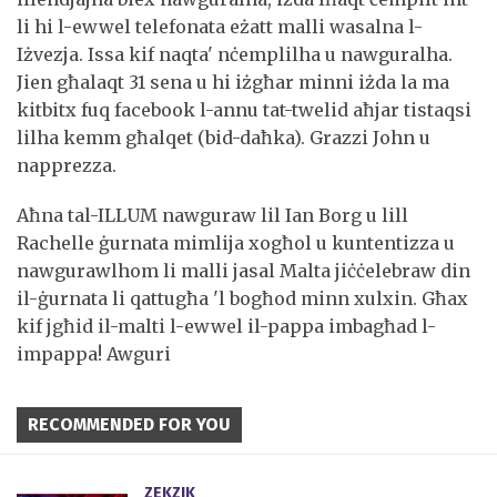
li hi l-ewwel telefonata eżatt malli wasalna l-
Iżvezja. Issa kif naqta' nċemplilha u nawguralha.
Jien għalaqt 31 sena u hi iżgħar minni iżda la ma
kitbitx fuq facebook l-annu tat-twelid aħjar tistaqsi
lilha kemm għalqet (bid-daħka). Grazzi John u
napprezza.
Aħna tal-ILLUM nawguraw lil Ian Borg u lill
Rachelle ġurnata mimlija xogħol u kuntentizza u
nawgurawlhom li malli jasal Malta jiċċelebraw din
il-ġurnata li qattugħa 'l bogħod minn xulxin. Għax
kif jgħid il-malti l-ewwel il-pappa imbagħad l-
impappa! Awguri
RECOMMENDED FOR YOU
ZEKZIK