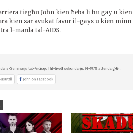
arriera tiegħu John kien ħeba li hu gay u kie
ara kien sar avukat favur il-gays u kien minn
tra l-marda tal-AIDS.
da is-Seminarju tal-Arċisqof fil-livell sekondarju. Fl-1978 attenda g�...
usuttil
John on Facebook
K