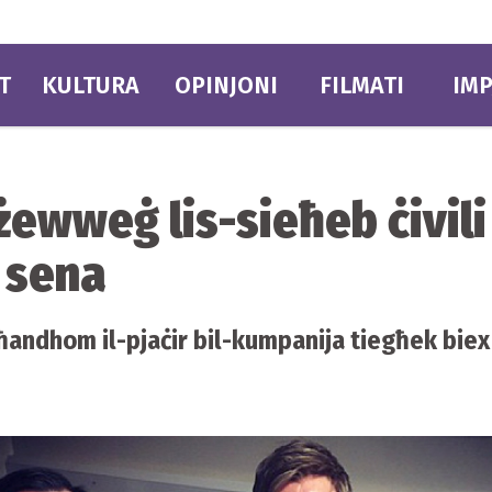
T
KULTURA
OPINJONI
FILMATI
IMP
żżewweġ lis-sieħeb ċivil
 sena
 għandhom il-pjaċir bil-kumpanija tiegħek bie