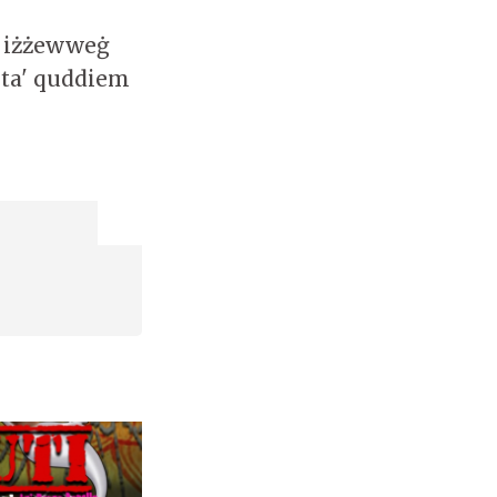
n iżżewweġ
 ta' quddiem