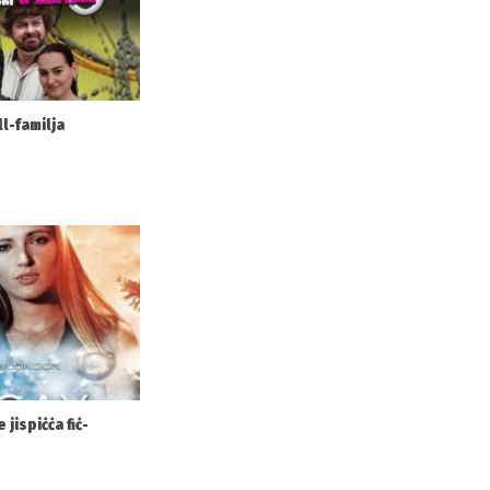
l-familja
 jispiċċa fiċ-