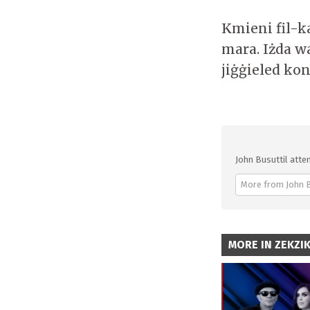
Kmieni fil-k
mara. Iżda w
jiġġieled kon
John Busuttil atten
More from John B
MORE IN ZEKZI