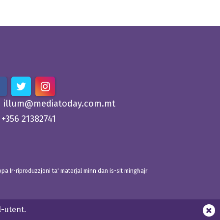
illum@mediatoday.com.mt
+356 21382741
 Ir-riproduzzjoni ta' materjal minn dan is-sit mingħajr
l-utent.