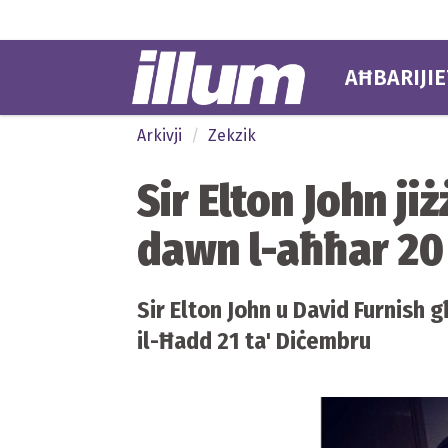
AĦBARIJIE
Arkivji
Zekzik
Sir Elton John ji
dawn l-aħħar 20
Sir Elton John u David Furnish
il-Ħadd 21 ta' Diċembru