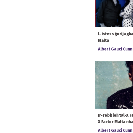
L-istess ġurija għa
Malta
Albert Gauci Cun
Ir-rebbieħ tal-X F
X Factor Malta nhar
Albert Gauci Cun