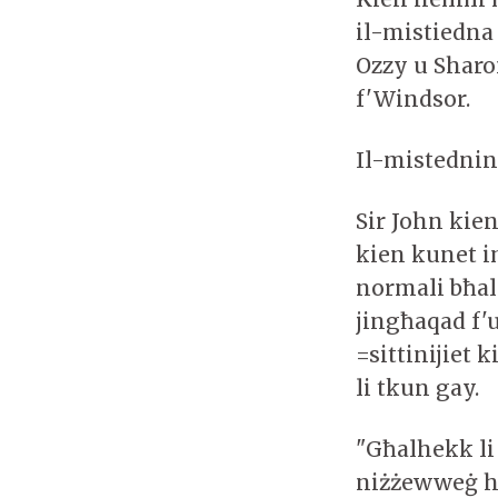
il-mistiedna
Ozzy u Sharo
f'Windsor.
Il-mistednin
Sir John kien
kien kunet i
normali bħal 
jingħaqad f'u
=sittinijiet 
li tkun gay.
"Għalhekk li 
niżżewweġ hi 