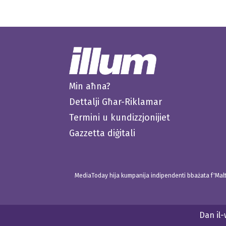
Min aħna?
Dettalji Għar-Riklamar
Termini u kundizzjonijiet
Gazzetta diġitali
MediaToday hija kumpanija indipendenti bbażata f'Malta
Dan il-