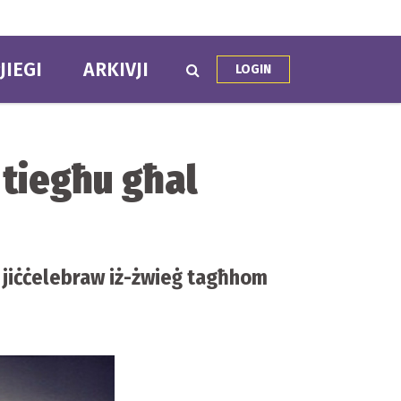
JIEGI
ARKIVJI
LOGIN
i tiegħu għal
x jiċċelebraw iż-żwieġ tagħhom