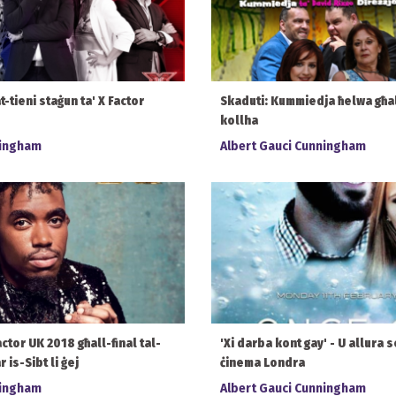
t-tieni staġun ta' X Factor
Skaduti: Kummiedja ħelwa għal
kollha
ningham
Albert Gauci Cunningham
actor UK 2018 għall-final tal-
'Xi darba kont gay' - U allura se
 is-Sibt li ġej
ċinema Londra
ningham
Albert Gauci Cunningham