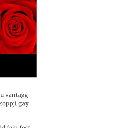
adu vantaġġ
 koppji gay
d fejn fost