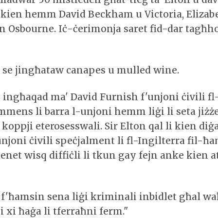
 kien hemm David Beckham u Victoria, Elizab
n Osbourne. Iċ-ċerimonja saret fid-dar tagħ
 se jingħataw canapes u mulled wine.
 ingħaqad ma' David Furnish f'unjoni ċivili fl
mmens li barra l-unjoni hemm liġi li seta ji
koppji eterosesswali. Sir Elton qal li kien diġa
njoni ċivili speċjalment li fl-Ingilterra fil-ħa
kienet wisq diffiċli li tkun gay fejn anke kien 
f'ħamsin sena liġi kriminali inbidlet għal waħ
xi ħaġa li tferraħni ferm."