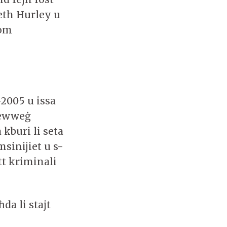
eth Hurley u
hom
-2005 u issa
żżewweġ
 kburi li seta
msinijiet u s-
att kriminali
da li stajt