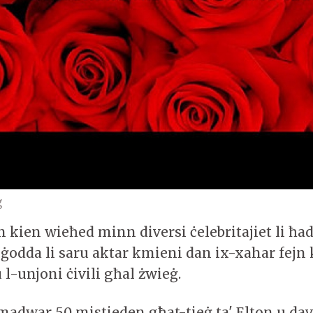
ġ
n kien wieħed minn diversi ċelebritajiet li ħ
 ġodda li saru aktar kmieni dan ix-xahar fejn
u l-unjoni ċivili għal żwieġ.
dwar 50 mistieden għat-tieġ ta' Elton u davi