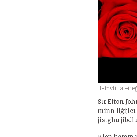
l-invit tat-tie
Sir Elton Joh
minn liġijiet
jistgħu jibdl
Kien hemm ma