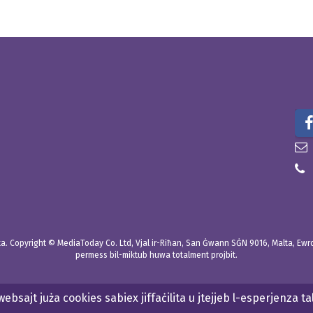
. Copyright © MediaToday Co. Ltd, Vjal ir-Riħan, San Ġwann SĠN 9016, Malta, Ewropa
permess bil-miktub huwa totalment projbit.
websajt juża cookies sabiex jiffaċilita u jtejjeb l-esperjenza ta