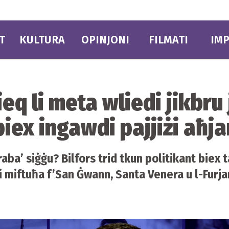
T
KULTURA
OPINJONI
FILMATI
IMP
tieq li meta wliedi jikbru
iex ingawdi pajjiżi aħja
-raba’ siġġu? Bilfors trid tkun politikant biex
i miftuħa f’San Ġwann, Santa Venera u l-Furja