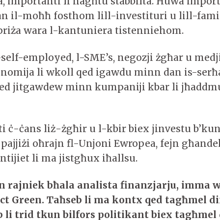
, importanti li nagħtu stabbiltà. Huwa import
n il-moħħ fosthom lill-investituri u lill-fami
rpriża wara l-kantuniera tistenniehom.
s-self-employed, l-SME’s, negozji żgħar u med
onomija li wkoll qed igawdu minn dan is-ser
d jitgawdew minn kumpaniji kbar li jħaddmu
i ċ-ċans liż-żgħir u l-kbir biex jinvestu b’ku
 pajjiżi oħrajn fl-Unjoni Ewropea, fejn għande
ntijiet li ma jistgħux iħallsu.
n rajni
e
k bħala analist
a
finanzjarju, imma
ect Green. Taħseb li ma kontx qed tagħmel di
 li trid tkun bilfors politikant biex tagħmel