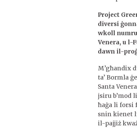
Project Green
diversi ġonn
w
koll numru
Venera, u l-
dawn il-proġ
M’għandix dub
ta’ Bormla ġe
Santa Venera
jsiru b’mod l
ħaġa li forsi
snin kienet l
il-pajjiż kwa