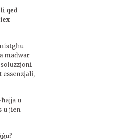
li qed
liex
 nistgħu
na madwar
 soluzzjoni
 essenzjali,
-ħajja u
s u jien
ġġu?