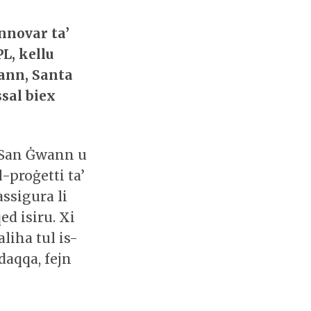
n
novar ta’
L, kell
u
wann, Santa
ssal biex
a’ San Ġwann u
-proġetti ta’
ssigura li
ed isiru. Xi
liha tul is-
daqqa, fejn