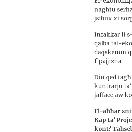
Fl-ekonomija
nagħtu serħa
jsibux xi so
Infakkar li 
qalba tal-ek
daqskemm qe
f’pajjiżna.
Din qed tagħt
kuntrarju ta’
jaffaċċjaw ko
Fl-aħħar sni
Kap ta’ Proj
kont? Taħseb