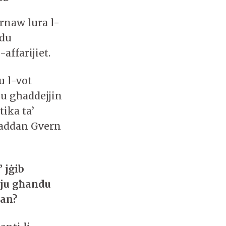
ornaw lura l-
idu
-affarijiet.
u l-vot
u għaddejjin
tika ta’
 iħaddan Gvern
’ jġib
dju għandu
an?