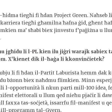
l-ħidma tiegħi fi ħdan Project Green. Naħseb l
-karriera tiegħi għamilna ħafna ġid, għent ħa
imkien ma’ sħabi biex jinvestu f’pajjiżna u l
ħu.
nu jgħidu li l-PL kien ilu jiġri warajk sabiex 
m. X’kienet dik il-ħaġa li kkonvinċi
e
tek?
bju li fi ħdan il-Partit Laburista hemm dak ko
du bżonn biex naħdmu flimkien. Minn esper
li l-opportunità li nkun parti mill-100 idea, 
ifest elettorali u llum qed nieħu pjaċir li dawk
 faxxa tas-soċjetà, issarrfu fil-manifest u qe
 mill-programm tal-Gvern.