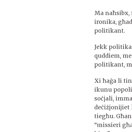
Ma naħsibx, f
ironika, għa
politikant.
Jekk politika
quddiem, mela
politikant, 
Xi ħaġa li t
ikunu popolis
soċjali, imma
deċiżjonijie
tiegħu. Għand
“missieri għa