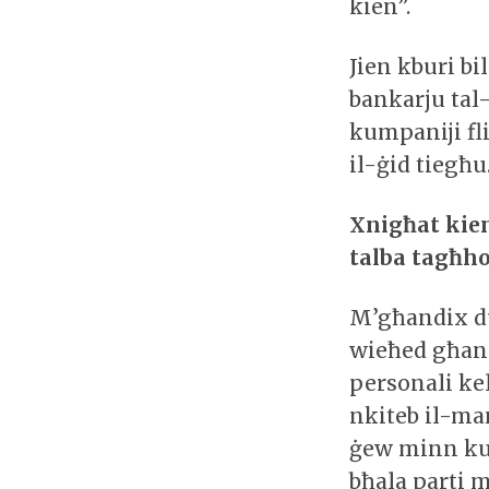
kien”.
Jien kburi bi
bankarju tal
kumpaniji fl
il-ġid tieg
Xni
għ
at kie
talba tagħho
M’għandix du
wieħed għan
personali kel
nkiteb il-man
ġew minn kull
bħala parti