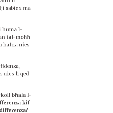
anti li
lji sabiex ma
ji huma l-
ħan tal-moħħ
 ħafna nies
nfidenza,
k nies li qed
w
koll bħala l-
fferenza kif
 differenza?