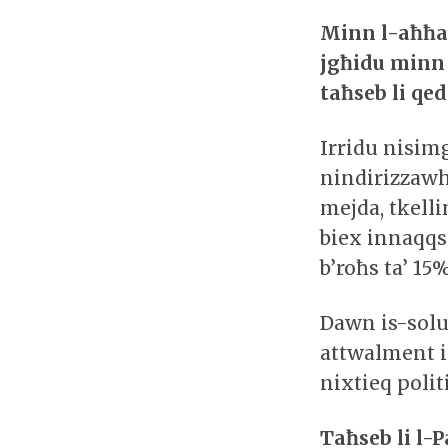
Minn l-aħħar
jgħidu minn 
taħseb li qe
Irridu nisim
nindirizzaw
mejda, tkell
biex innaqqs
b’roħs ta’ 15
Dawn is-soluz
attwalment il
nixtieq polit
Taħseb li l-