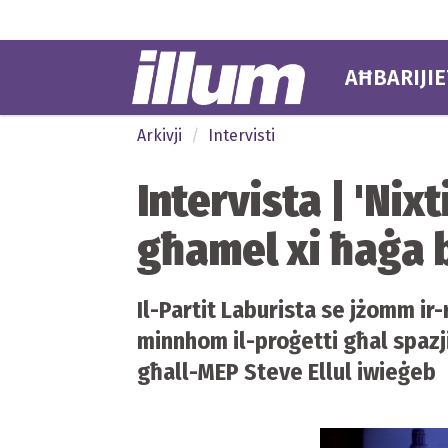
AĦBARIJIE
Arkivji
Intervisti
Intervista | ​'Nix
għamel xi ħaġa b
​Il-Partit Laburista se jżomm ir
minnhom il-proġetti għal spazj
għall-MEP Steve Ellul iwieġeb