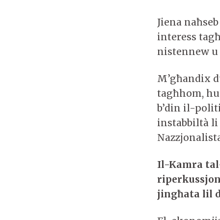
Jiena naħseb 
interess tagħ
nistennew u 
M’għandix du
tagħhom, hum
b’din il-polit
instabbiltà l
Nazzjonalist
Il-Kamra tal
riperkussjoni
jingħata lil