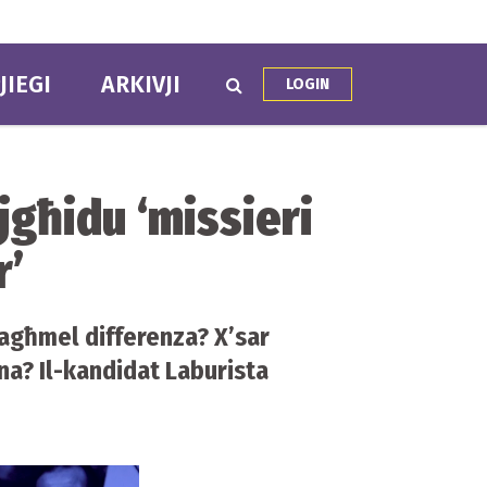
JIEGI
ARKIVJI
LOGIN
 jgħidu ‘missieri
r’
 tagħmel differenza? X’sar
na? Il-kandidat Laburista