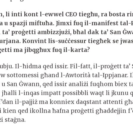
, li inti kont l-ewwel CEO t
iegħu,
ra bosta ri
a u spazji miftuħa.
J
imxi fuq il-manifest tal-P
 ta’ proġetti ambizzjużi, bħal dak ta’ San Ġ
Furjana. Konvint lis-suċċessur tiegħek se jwa
etti ma jibqgħux fuq il-kart
a
?
ju. Il-ħidma qed issir. Fil-fatt, il-proġett t
w sottomessi għand l-Awtorità tal-Ippjanar. Il
 u San Ġwann, qed issir analiżi fuqhom biex ta
i jħalli l-inqas impatt possibbli waqt li jkunu q
 f’dan il-pajjiż ma konniex daqstant attenti għa
i kien qed ikollna ħafna proġetti għaddejjin f’
żi staġna.