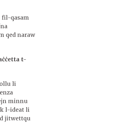
i fil-qasam
fna
lum qed naraw
taċċe
t
ta t-
llu li
jenza
fejn minnu
 l-ideat li
d jitwettqu