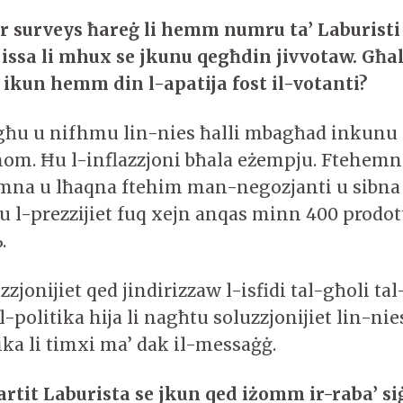
 surveys ħareġ li hemm numru ta’ Laburisti 
issa li mhux se jkunu qegħdin jivvotaw. Għa
d ikun hemm din l-apatija fost il-votanti?
għu u nifhmu lin-nies ħalli mbagħad inkunu
hom. Ħu l-inflazzjoni bħala eżempju. Ftehem
imna u lħaqna ftehim man-negozjanti u sibna
u l-prezzijiet fuq xejn anqas minn 400 prodott
%.
zjonijiet qed jindirizzaw l-isfidi tal-għoli tal
-politika hija li nagħtu soluzzjonijiet lin-nie
ika li timxi ma’ dak il-messaġġ.
Partit Laburista se jkun qed iżomm ir-rab
a’
si