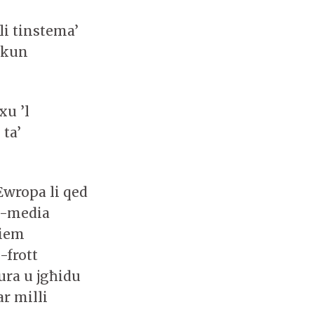
li tinstema’
 tkun
xu ’l
 ta’
Ewropa li qed
il-media
diem
-frott
lura u jgħidu
ar milli