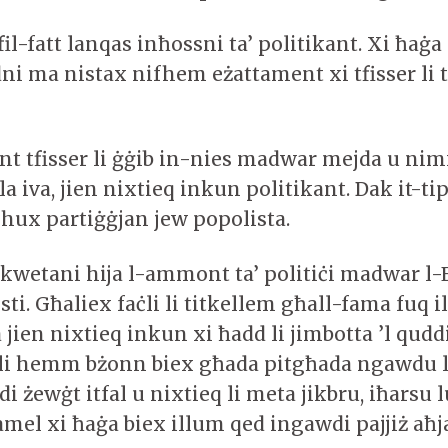
il-fatt lanqas inħossni ta’ politikant. Xi ħaġa 
dni ma nistax nifhem eżattament xi tfisser li
nt tfisser li ġġib in-nies madwar mejda u nim
 iva, jien nixtieq inkun politikant. Dak it-tip
mhux partiġġjan jew popolista.
inkwetani hija l-ammont ta’ politiċi madwar l-
ti. Għaliex faċli li titkellem għall-fama fuq 
 jien nixtieq inkun xi ħadd li jimbotta ’l qud
t li hemm bżonn biex għada pitgħada ngawdu l
i żewġt itfal u nixtieq li meta jikbru, iħarsu 
mel xi ħaġa biex illum qed ingawdi pajjiż aħj