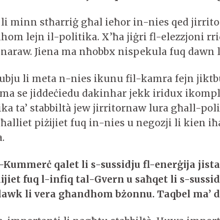
li minn stħarriġ għal ieħor in-nies qed jirrit
hom lejn il-politika. X’ħa jiġri fl-elezzjoni rr
naraw. Jiena ma nħobbx nispekula fuq dawn l
bju li meta n-nies ikunu fil-kamra fejn jiktb
a se jiddeċiedu dakinhar jekk iridux ikompl
ika ta’ stabbiltà jew jirritornaw lura għall-poli
i ħalliet piżijiet fuq in-nies u negozji li kien
a.
-Kummerċ qalet li s-sussidju fl-enerġij
a
jista
jiet fuq l-infiq tal-Gvern u saħq
et
li s-sussi
 dawk li vera għandhom bżonnu. Taqbel ma
’
d