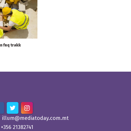
nn fuq trakk
illum@mediatoday.com.mt
+356 21382741