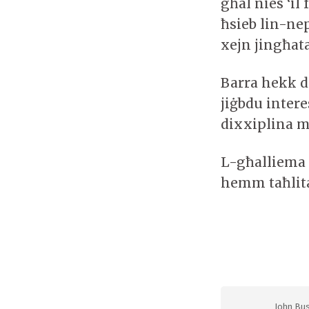
għal nies ‘il
ħsieb lin-n
xejn jingħat
Barra hekk d
jiġbdu inter
dixxiplina mh
L-għalliema 
hemm taħlita
John Bus