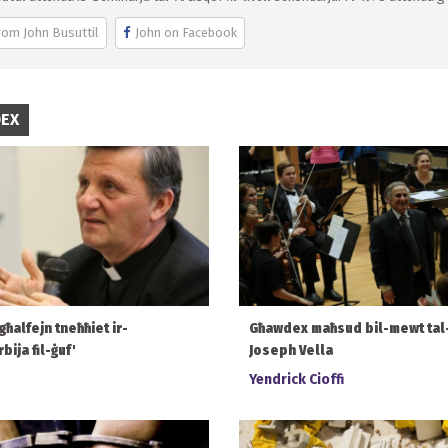
rom John Busuttil
John on Facebook
DEX
għalfejn tneħħiet ir-
Għawdex maħsud bil-mewt tal
bija fil-ġuf'
Joseph Vella
Yendrick Cioffi