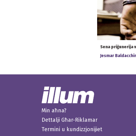
Sena priġunerija 
Jesmar Baldacchi
Min aħna?
Dettalji Għar-Riklamar
Termini u kundizzjonijiet