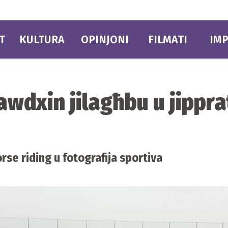
T
KULTURA
OPINJONI
FILMATI
IMP
ħawdxin jilagħbu u jippr
rse riding u fotografija sportiva