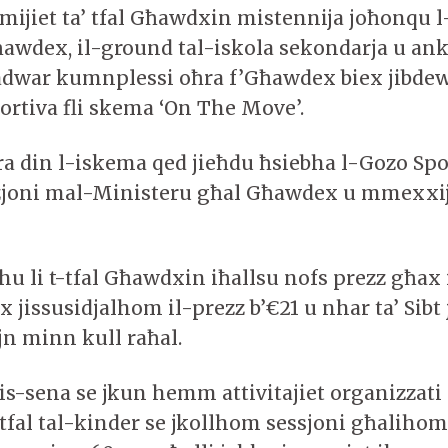
 mijiet ta’ tfal Għawdxin mistennija joħonqu
Għawdex, il-ground tal-iskola sekondarja u ank
war kumnplessi oħra f’Għawdex biex jibde
sportiva fli skema ‘On The Move’.
ra din l-iskema qed jieħdu ħsiebha l-Gozo Spo
zzjoni mal-Ministeru għal Għawdex u mmexxi
hu li t-tfal Għawdxin iħallsu nofs prezz għax
jissusidjalhom il-prezz b’€21 u nhar ta’ Sibt 
jn minn kull raħal.
is-sena se jkun hemm attivitajiet organizzati
tfal tal-kinder se jkollhom sessjoni għalihom 