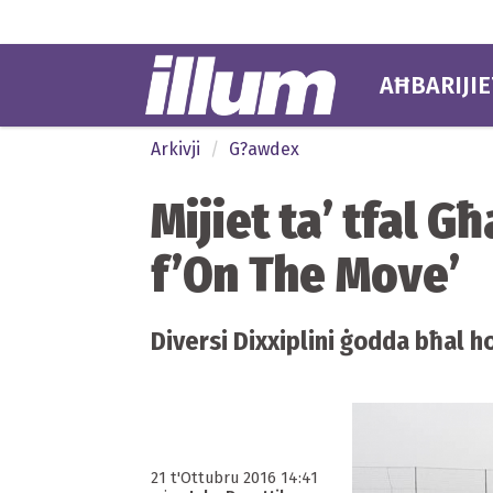
AĦBARIJIE
Arkivji
G?awdex
Mijiet ta’ tfal G
f’On The Move’
Diversi Dixxiplini ġodda bħal ho
21 t'Ottubru 2016 14:41