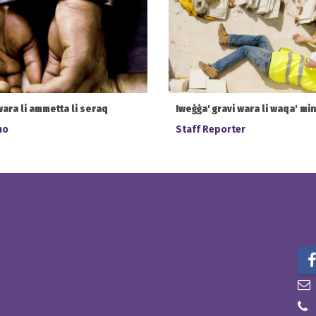
wara li ammetta li seraq
Iweġġa' gravi wara li waqa' mi
no
Staff Reporter