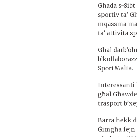
Għada s-Sibt
sportiv ta’ 
mqassma mad
ta’ attivita 
Għal darb’oħ
b’kollabora
SportMalta.
Interessanti 
għal Għawdex 
trasport b’xe
Barra hekk d
Ġimgħa fejn 