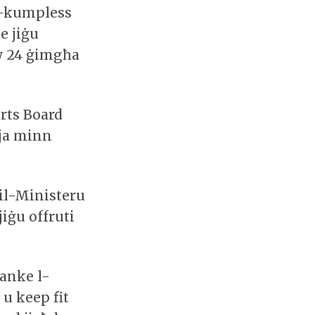
 l-kumpless
e jiġu
w 24 ġimgħa
rts Board
ja minn
 il-Ministeru
jiġu offruti
 anke l-
u keep fit