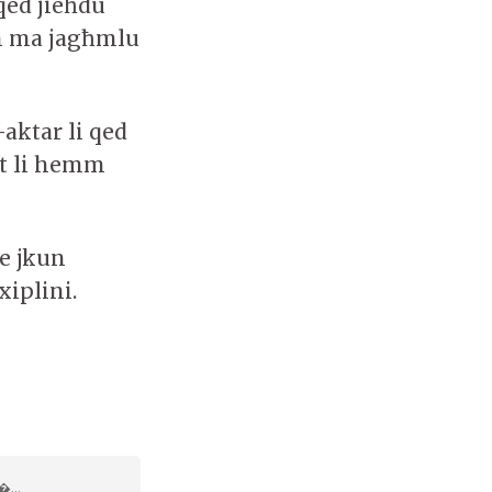
qed jieħdu
m ma jagħmlu
aktar li qed
qt li hemm
se jkun
iplini.
�...