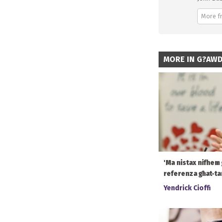
More f
MORE IN G?AW
'Ma nistax nifhem 
referenza għat-tar
Yendrick Cioffi