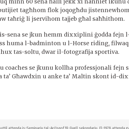
 fuq minn 60 sena ħalli jekk xi nanniet ikunu 
eputijiet tagħhom flok joqogħdu jistennewho
aw taħriġ li jservihom tajjeb għal saħħithom.
is-sena se jkun hemm dixxiplini ġodda fejn l-
ess huma l-badminton u l-Horse riding, filwa
ux tas-soltu, dwar il-fotografija sportiva.
u coaches se jkunu kollha professjonali fejn 
 ta’ Għawdxin u anke ta’ Maltin skont id-dixx
uttil attenda is-Seminarju tal-Arċisqof fil-livell sekondarju. Fl-1978 attenda g