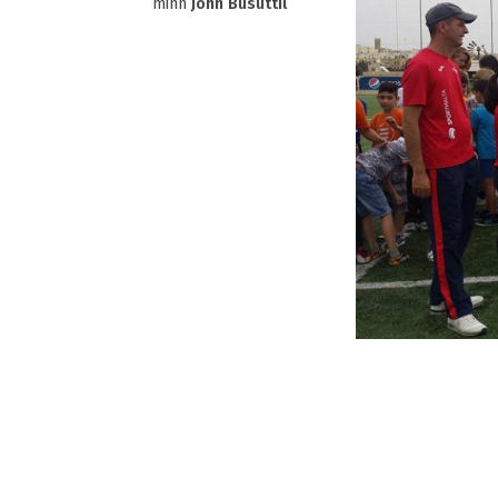
minn
John Busuttil