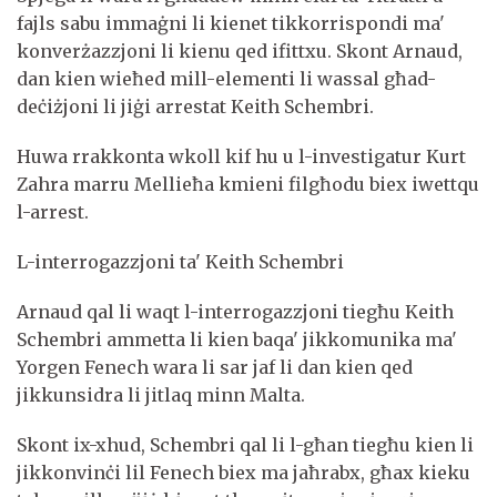
fajls sabu immaġni li kienet tikkorrispondi ma'
konverżazzjoni li kienu qed ifittxu. Skont Arnaud,
dan kien wieħed mill-elementi li wassal għad-
deċiżjoni li jiġi arrestat Keith Schembri.
Huwa rrakkonta wkoll kif hu u l-investigatur Kurt
Zahra marru Mellieħa kmieni filgħodu biex iwettqu
l-arrest.
L-interrogazzjoni ta' Keith Schembri
Arnaud qal li waqt l-interrogazzjoni tiegħu Keith
Schembri ammetta li kien baqa' jikkomunika ma'
Yorgen Fenech wara li sar jaf li dan kien qed
jikkunsidra li jitlaq minn Malta.
Skont ix-xhud, Schembri qal li l-għan tiegħu kien li
jikkonvinċi lil Fenech biex ma jaħrabx, għax kieku