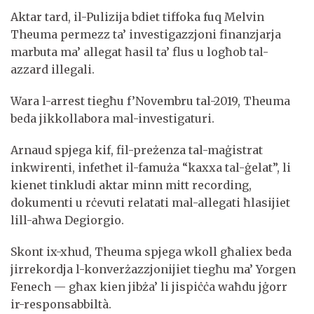
Aktar tard, il-Pulizija bdiet tiffoka fuq Melvin
Theuma permezz ta’ investigazzjoni finanzjarja
marbuta ma’ allegat ħasil ta’ flus u logħob tal-
azzard illegali.
Wara l-arrest tiegħu f’Novembru tal-2019, Theuma
beda jikkollabora mal-investigaturi.
Arnaud spjega kif, fil-preżenza tal-maġistrat
inkwirenti, infetħet il-famuża “kaxxa tal-ġelat”, li
kienet tinkludi aktar minn mitt recording,
dokumenti u rċevuti relatati mal-allegati ħlasijiet
lill-aħwa Degiorgio.
Skont ix-xhud, Theuma spjega wkoll għaliex beda
jirrekordja l-konverżazzjonijiet tiegħu ma’ Yorgen
Fenech — għax kien jibża’ li jispiċċa waħdu jġorr
ir-responsabbiltà.