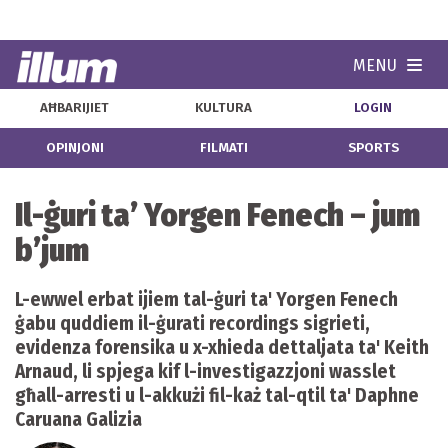
MENU
Navi
AĦBARIJIET
KULTURA
LOGIN
OPINJONI
FILMATI
SPORTS
Il-ġuri ta’ Yorgen Fenech – jum
b’jum
L-ewwel erbat ijiem tal-ġuri ta' Yorgen Fenech
ġabu quddiem il-ġurati recordings sigrieti,
evidenza forensika u x-xhieda dettaljata ta' Keith
Arnaud, li spjega kif l-investigazzjoni wasslet
għall-arresti u l-akkużi fil-każ tal-qtil ta' Daphne
Caruana Galizia