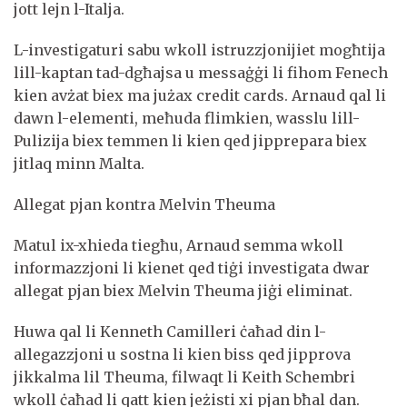
jott lejn l-Italja.
L-investigaturi sabu wkoll istruzzjonijiet mogħtija
lill-kaptan tad-dgħajsa u messaġġi li fihom Fenech
kien avżat biex ma jużax credit cards. Arnaud qal li
dawn l-elementi, meħuda flimkien, wasslu lill-
Pulizija biex temmen li kien qed jipprepara biex
jitlaq minn Malta.
Allegat pjan kontra Melvin Theuma
Matul ix-xhieda tiegħu, Arnaud semma wkoll
informazzjoni li kienet qed tiġi investigata dwar
allegat pjan biex Melvin Theuma jiġi eliminat.
Huwa qal li Kenneth Camilleri ċaħad din l-
allegazzjoni u sostna li kien biss qed jipprova
jikkalma lil Theuma, filwaqt li Keith Schembri
wkoll ċaħad li qatt kien jeżisti xi pjan bħal dan.