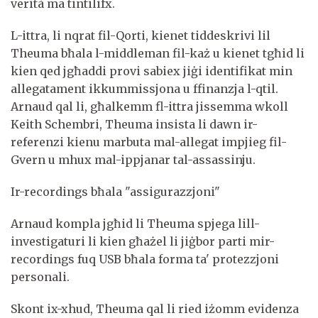
verità ma tintilifx.
L-ittra, li nqrat fil-Qorti, kienet tiddeskrivi lil
Theuma bħala l-middleman fil-każ u kienet tgħid li
kien qed jgħaddi provi sabiex jiġi identifikat min
allegatament ikkummissjona u ffinanzja l-qtil.
Arnaud qal li, għalkemm fl-ittra jissemma wkoll
Keith Schembri, Theuma insista li dawn ir-
referenzi kienu marbuta mal-allegat impjieg fil-
Gvern u mhux mal-ippjanar tal-assassinju.
Ir-recordings bħala "assigurazzjoni"
Arnaud kompla jgħid li Theuma spjega lill-
investigaturi li kien għażel li jiġbor parti mir-
recordings fuq USB bħala forma ta' protezzjoni
personali.
Skont ix-xhud, Theuma qal li ried iżomm evidenza