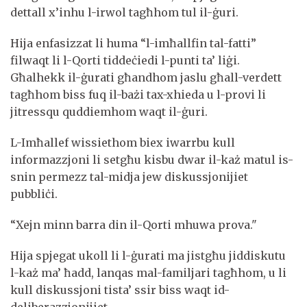
dettall x’inhu l-irwol tagħhom tul il-ġuri.
Hija enfasizzat li huma “l-imħallfin tal-fatti”
filwaqt li l-Qorti tiddeċiedi l-punti ta’ liġi.
Għalhekk il-ġurati għandhom jaslu għall-verdett
tagħhom biss fuq il-bażi tax-xhieda u l-provi li
jitressqu quddiemhom waqt il-ġuri.
L-Imħallef wissiethom biex iwarrbu kull
informazzjoni li setgħu kisbu dwar il-każ matul is-
snin permezz tal-midja jew diskussjonijiet
pubbliċi.
“Xejn minn barra din il-Qorti mhuwa prova."
Hija spjegat ukoll li l-ġurati ma jistgħu jiddiskutu
l-każ ma’ ħadd, lanqas mal-familjari tagħhom, u li
kull diskussjoni tista’ ssir biss waqt id-