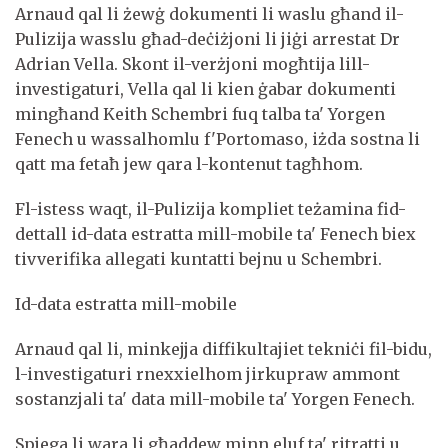
Arnaud qal li żewġ dokumenti li waslu għand il-
Pulizija wasslu għad-deċiżjoni li jiġi arrestat Dr
Adrian Vella. Skont il-verżjoni mogħtija lill-
investigaturi, Vella qal li kien ġabar dokumenti
mingħand Keith Schembri fuq talba ta' Yorgen
Fenech u wassalhomlu f'Portomaso, iżda sostna li
qatt ma fetaħ jew qara l-kontenut tagħhom.
Fl-istess waqt, il-Pulizija kompliet teżamina fid-
dettall id-data estratta mill-mobile ta' Fenech biex
tivverifika allegati kuntatti bejnu u Schembri.
Id-data estratta mill-mobile
Arnaud qal li, minkejja diffikultajiet tekniċi fil-bidu,
l-investigaturi rnexxielhom jirkupraw ammont
sostanzjali ta' data mill-mobile ta' Yorgen Fenech.
Spjega li wara li għaddew minn eluf ta' ritratti u