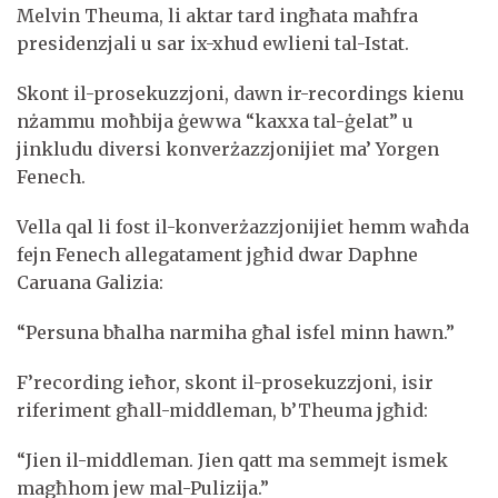
Melvin Theuma, li aktar tard ingħata maħfra
presidenzjali u sar ix-xhud ewlieni tal-Istat.
Skont il-prosekuzzjoni, dawn ir-recordings kienu
nżammu moħbija ġewwa “kaxxa tal-ġelat” u
jinkludu diversi konverżazzjonijiet ma’ Yorgen
Fenech.
Vella qal li fost il-konverżazzjonijiet hemm waħda
fejn Fenech allegatament jgħid dwar Daphne
Caruana Galizia:
“Persuna bħalha narmiha għal isfel minn hawn.”
F’recording ieħor, skont il-prosekuzzjoni, isir
riferiment għall-middleman, b’Theuma jgħid:
“Jien il-middleman. Jien qatt ma semmejt ismek
magħhom jew mal-Pulizija.”