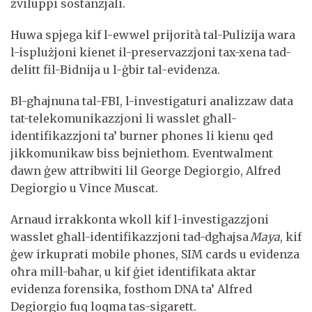
żviluppi sostanzjali.
Huwa spjega kif l-ewwel prijorità tal-Pulizija wara
l-isplużjoni kienet il-preservazzjoni tax-xena tad-
delitt fil-Bidnija u l-ġbir tal-evidenza.
Bl-għajnuna tal-FBI, l-investigaturi analizzaw data
tat-telekomunikazzjoni li wasslet għall-
identifikazzjoni ta’ burner phones li kienu qed
jikkomunikaw biss bejniethom. Eventwalment
dawn ġew attribwiti lil George Degiorgio, Alfred
Degiorgio u Vince Muscat.
Arnaud irrakkonta wkoll kif l-investigazzjoni
wasslet għall-identifikazzjoni tad-dgħajsa
Maya
, kif
ġew irkuprati mobile phones, SIM cards u evidenza
oħra mill-baħar, u kif ġiet identifikata aktar
evidenza forensika, fosthom DNA ta’ Alfred
Degiorgio fuq loqma tas-sigarett.