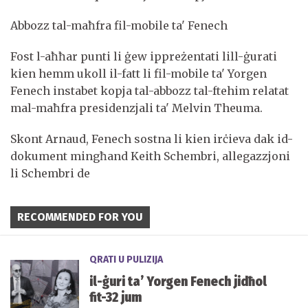
Abbozz tal-maħfra fil-mobile ta' Fenech
Fost l-aħħar punti li ġew ippreżentati lill-ġurati
kien hemm ukoll il-fatt li fil-mobile ta' Yorgen
Fenech instabet kopja tal-abbozz tal-ftehim relatat
mal-maħfra presidenzjali ta' Melvin Theuma.
Skont Arnaud, Fenech sostna li kien irċieva dak id-
dokument mingħand Keith Schembri, allegazzjoni
li Schembri de
RECOMMENDED FOR YOU
QRATI U PULIZIJA
il-ġuri ta’ Yorgen Fenech jidħol
fit-32 jum