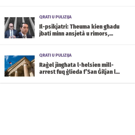
QRATI U PULIZIJA
Il-psikjatri: Theuma kien għadu
jbati minn ansjetà u rimors,
iżda kien mentalment kapaċi
jixhed
QRATI U PULIZIJA
Raġel jingħata l-ħelsien mill-
arrest fuq ġlieda f’San Ġiljan li
allegatament ikkawżat €9,500
f’ħsarat