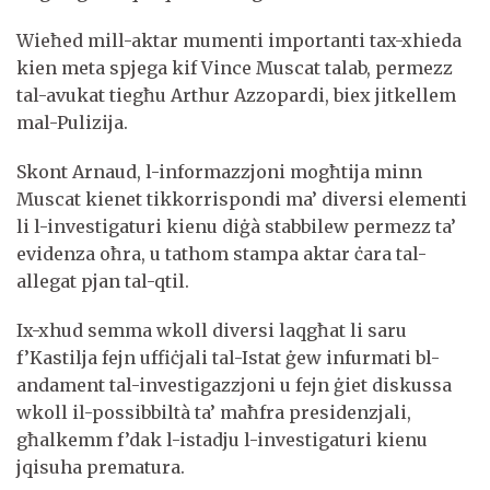
Wieħed mill-aktar mumenti importanti tax-xhieda
kien meta spjega kif Vince Muscat talab, permezz
tal-avukat tiegħu Arthur Azzopardi, biex jitkellem
mal-Pulizija.
Skont Arnaud, l-informazzjoni mogħtija minn
Muscat kienet tikkorrispondi ma’ diversi elementi
li l-investigaturi kienu diġà stabbilew permezz ta’
evidenza oħra, u tathom stampa aktar ċara tal-
allegat pjan tal-qtil.
Ix-xhud semma wkoll diversi laqgħat li saru
f’Kastilja fejn uffiċjali tal-Istat ġew infurmati bl-
andament tal-investigazzjoni u fejn ġiet diskussa
wkoll il-possibbiltà ta’ maħfra presidenzjali,
għalkemm f’dak l-istadju l-investigaturi kienu
jqisuha prematura.