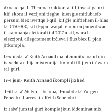
Arnaud qal li Theuma rrakkonta lill-investigaturi
kif, skont il-verżjoni tiegħu, kien ġie mitlub isib
persuni biex iwettqu l-qtil, kif ġie miftiehem il-ħlas
ta’ €150,000, kif il-pjan waqaf temporanjament waqt
il-kampanja elettorali tal-2017 u kif, wara l-
elezzjoni, allegatament irċieva l-flus biex il-pjan
jitkompla.
Ix-xhieda ta’ Keith Arnaud ma ntemmitx matul din
is-seduta u hija mistennija tkompli fil-jiem ta’ wara
tal-ġuri.
Ir-4 jum- Keith Arnaud ikompli jixhed
L-ittra ta' Melvin Theuma, il-mobile ta' Yorgen
Fenech u l-arrest ta' Keith Schembri
Ir-raba' jum tal-ġuri kompla jkun iddominat mix-