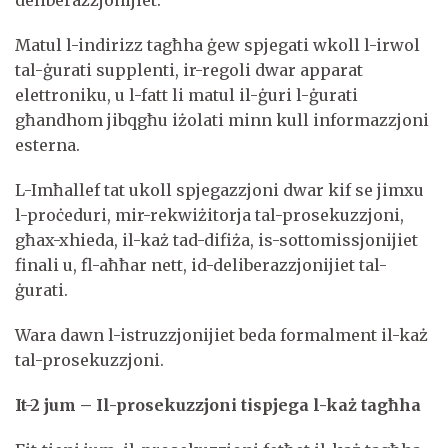
deliberazzjonijiet.
Matul l-indirizz tagħha ġew spjegati wkoll l-irwol
tal-ġurati supplenti, ir-regoli dwar apparat
elettroniku, u l-fatt li matul il-ġuri l-ġurati
għandhom jibqgħu iżolati minn kull informazzjoni
esterna.
L-Imħallef tat ukoll spjegazzjoni dwar kif se jimxu
l-proċeduri, mir-rekwiżitorja tal-prosekuzzjoni,
għax-xhieda, il-każ tad-difiża, is-sottomissjonijiet
finali u, fl-aħħar nett, id-deliberazzjonijiet tal-
ġurati.
Wara dawn l-istruzzjonijiet beda formalment il-każ
tal-prosekuzzjoni.
It-2 jum – Il-prosekuzzjoni tispjega l-każ tagħha