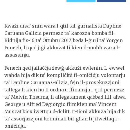
Kważi disa’ snin wara l-qtil tal-ġurnalista Daphne
Caruana Galizia permezz ta’ karozza-bomba fil-
Bidnija fis-16 ta’ Ottubru 2017, beda l-ġuri ta’ Yorgen
Fenech, li qed jiġi akkużat li kien il-moħħ wara l-
assassinju.
Fenech qed jaffaċċja żewġ akkużi ewlenin. L-ewwel
waħda hija dik ta’ kompliċità fl-omiċidju volontarju
ta’ Daphne Caruana Galizia, fejn il-prosekuzzjoni
tallega li kien hu li ordna u ffinanzja l-qtil permezz
ta’ Melvin Theuma, li allegatament qabbad lill-aħwa
George u Alfred Degiorgio flimkien ma’ Vincent
Muscat biex iwettqu d-delitt. It-tieni akkuża hija dik
ta’ assoċjazzjoni kriminali bil-għan li jitwettaq l-
omiċidju.