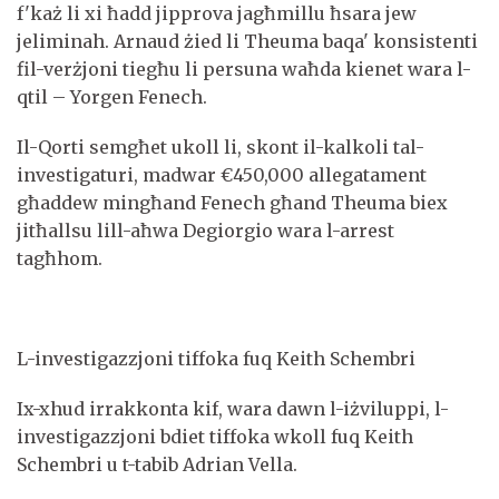
f'każ li xi ħadd jipprova jagħmillu ħsara jew
jeliminah. Arnaud żied li Theuma baqa' konsistenti
fil-verżjoni tiegħu li persuna waħda kienet wara l-
qtil – Yorgen Fenech.
Il-Qorti semgħet ukoll li, skont il-kalkoli tal-
investigaturi, madwar €450,000 allegatament
għaddew mingħand Fenech għand Theuma biex
jitħallsu lill-aħwa Degiorgio wara l-arrest
tagħhom.
L-investigazzjoni tiffoka fuq Keith Schembri
Ix-xhud irrakkonta kif, wara dawn l-iżviluppi, l-
investigazzjoni bdiet tiffoka wkoll fuq Keith
Schembri u t-tabib Adrian Vella.