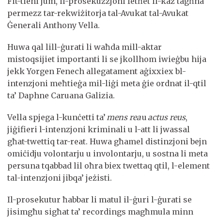
Fit-tieni jum, il-prosekuzzjoni fetħet il-każ tagħha
permezz tar-rekwiżitorja tal-Avukat tal-Avukat
Ġenerali Anthony Vella.
Huwa qal lill-ġurati li waħda mill-aktar
mistoqsijiet importanti li se jkollhom iwieġbu hija
jekk Yorgen Fenech allegatament aġixxiex bl-
intenzjoni meħtieġa mil-liġi meta ġie ordnat il-qtil
ta’ Daphne Caruana Galizia.
Vella spjega l-kunċetti ta’
mens rea
u
actus reus
,
jiġifieri l-intenzjoni kriminali u l-att li jwassal
għat-twettiq tar-reat. Huwa għamel distinzjoni bejn
omiċidju volontarju u involontarju, u sostna li meta
persuna tqabbad lil oħra biex twettaq qtil, l-element
tal-intenzjoni jibqa’ jeżisti.
Il-prosekutur ħabbar li matul il-ġuri l-ġurati se
jisimgħu sigħat ta’ recordings magħmula minn