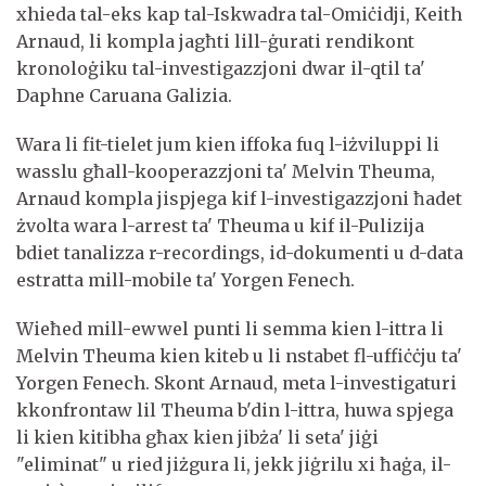
xhieda tal-eks kap tal-Iskwadra tal-Omiċidji, Keith
Arnaud, li kompla jagħti lill-ġurati rendikont
kronoloġiku tal-investigazzjoni dwar il-qtil ta'
Daphne Caruana Galizia.
Wara li fit-tielet jum kien iffoka fuq l-iżviluppi li
wasslu għall-kooperazzjoni ta' Melvin Theuma,
Arnaud kompla jispjega kif l-investigazzjoni ħadet
żvolta wara l-arrest ta' Theuma u kif il-Pulizija
bdiet tanalizza r-recordings, id-dokumenti u d-data
estratta mill-mobile ta' Yorgen Fenech.
Wieħed mill-ewwel punti li semma kien l-ittra li
Melvin Theuma kien kiteb u li nstabet fl-uffiċċju ta'
Yorgen Fenech. Skont Arnaud, meta l-investigaturi
kkonfrontaw lil Theuma b'din l-ittra, huwa spjega
li kien kitibha għax kien jibża' li seta' jiġi
"eliminat" u ried jiżgura li, jekk jiġrilu xi ħaġa, il-