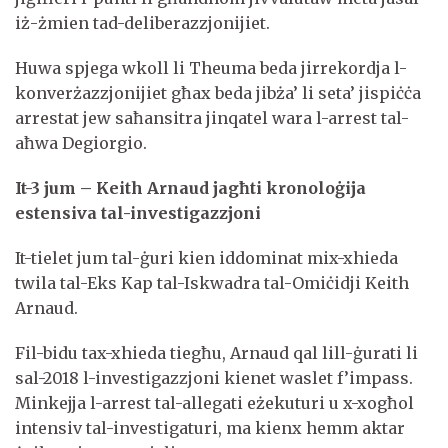
iż-żmien tad-deliberazzjonijiet.
Huwa spjega wkoll li Theuma beda jirrekordja l-
konverżazzjonijiet għax beda jibża’ li seta’ jispiċċa
arrestat jew saħansitra jinqatel wara l-arrest tal-
aħwa Degiorgio.
It-3 jum – Keith Arnaud jagħti kronoloġija
estensiva tal-investigazzjoni
It-tielet jum tal-ġuri kien iddominat mix-xhieda
twila tal-Eks Kap tal-Iskwadra tal-Omiċidji Keith
Arnaud.
Fil-bidu tax-xhieda tiegħu, Arnaud qal lill-ġurati li
sal-2018 l-investigazzjoni kienet waslet f’impass.
Minkejja l-arrest tal-allegati eżekuturi u x-xogħol
intensiv tal-investigaturi, ma kienx hemm aktar