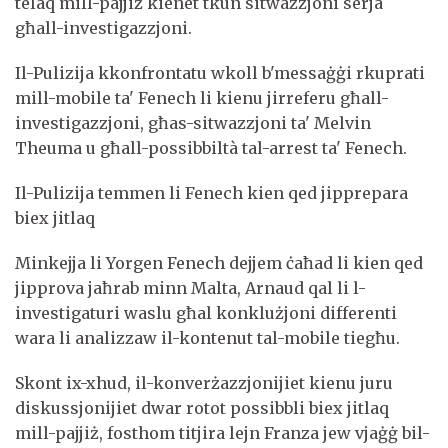
telaq mill-pajjiż kienet tkun sitwazzjoni serja
għall-investigazzjoni.
Il-Pulizija kkonfrontatu wkoll b'messaġġi rkuprati
mill-mobile ta' Fenech li kienu jirreferu għall-
investigazzjoni, għas-sitwazzjoni ta' Melvin
Theuma u għall-possibbiltà tal-arrest ta' Fenech.
Il-Pulizija temmen li Fenech kien qed jipprepara
biex jitlaq
Minkejja li Yorgen Fenech dejjem ċaħad li kien qed
jipprova jaħrab minn Malta, Arnaud qal li l-
investigaturi waslu għal konklużjoni differenti
wara li analizzaw il-kontenut tal-mobile tiegħu.
Skont ix-xhud, il-konverżazzjonijiet kienu juru
diskussjonijiet dwar rotot possibbli biex jitlaq
mill-pajjiż, fosthom titjira lejn Franza jew vjaġġ bil-