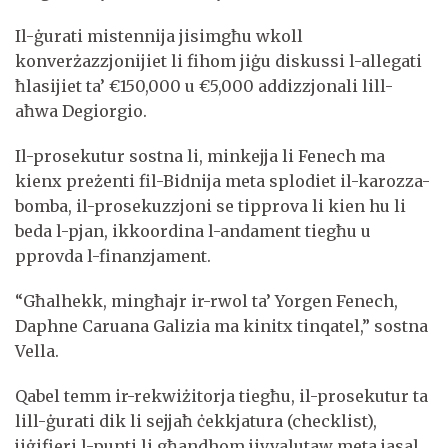
Il-ġurati mistennija jisimgħu wkoll
konverżazzjonijiet li fihom jiġu diskussi l-allegati
ħlasijiet ta’ €150,000 u €5,000 addizzjonali lill-
aħwa Degiorgio.
Il-prosekutur sostna li, minkejja li Fenech ma
kienx preżenti fil-Bidnija meta splodiet il-karozza-
bomba, il-prosekuzzjoni se tipprova li kien hu li
beda l-pjan, ikkoordina l-andament tiegħu u
pprovda l-finanzjament.
“Għalhekk, mingħajr ir-rwol ta’ Yorgen Fenech,
Daphne Caruana Galizia ma kinitx tinqatel,” sostna
Vella.
Qabel temm ir-rekwiżitorja tiegħu, il-prosekutur ta
lill-ġurati dik li sejjaħ ċekkjatura (checklist),
jiġifieri l-punti li għandhom jivvalutaw meta jasal