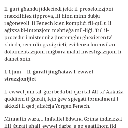
Il-ġuri għandu jiddeċiedi jekk il-prosekuzzjoni
rnexxilhiex tipprova, lil hinn minn dubju
raġonevoli, li Fenech kien kompliċi fil-qtil u li
aġixxa bl-intenzjoni meħtieġa mil-liġi. Tul il-
proċeduri mistennija jinstemgħu għexieren ta’
xhieda, recordings sigrieti, evidenza forensika u
dokumentazzjoni miġbura matul investigazzjoni li
damet snin.
L-1 jum – Il-ġurati jingħataw l-ewwel
struzzjonijiet
L-ewwel jum tal-ġuri beda bil-qari tal-Att ta’ Akkuża
quddiem il-ġurati, fejn ġew spjegati formalment l-
akkużi li qed jaffaċċja Yorgen Fenech.
Minnufih wara, l-Imħallef Edwina Grima indirizzat
lill-ġurati għall-ewwel darba, u spjegatilhom fid-