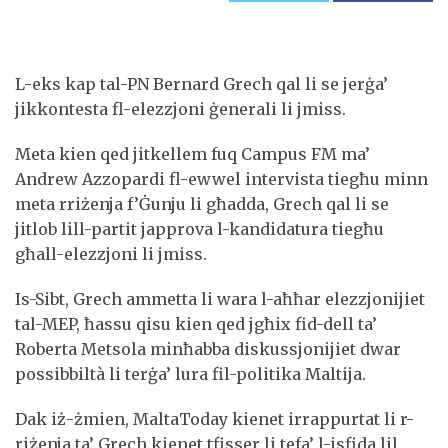
L-eks kap tal-PN Bernard Grech qal li se jerġa’
jikkontesta fl-elezzjoni ġenerali li jmiss.
Meta kien qed jitkellem fuq Campus FM ma’
Andrew Azzopardi fl-ewwel intervista tiegħu minn
meta rriżenja f’Ġunju li għadda, Grech qal li se
jitlob lill-partit japprova l-kandidatura tiegħu
għall-elezzjoni li jmiss.
Is-Sibt, Grech ammetta li wara l-aħħar elezzjonijiet
tal-MEP, ħassu qisu kien qed jgħix fid-dell ta’
Roberta Metsola minħabba diskussjonijiet dwar
possibbiltà li terġa’ lura fil-politika Maltija.
Dak iż-żmien, MaltaToday kienet irrappurtat li r-
riżenja ta’ Grech kienet tfisser li tefa’ l-isfida lil