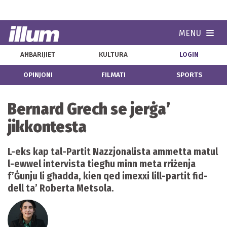
MENU
Navi
AĦBARIJIET
KULTURA
LOGIN
OPINJONI
FILMATI
SPORTS
Bernard Grech se jerġa’
jikkontesta
L-eks kap tal-Partit Nazzjonalista ammetta matul
l-ewwel intervista tiegħu minn meta rriżenja
f’Ġunju li għadda, kien qed imexxi lill-partit fid-
dell ta’ Roberta Metsola.