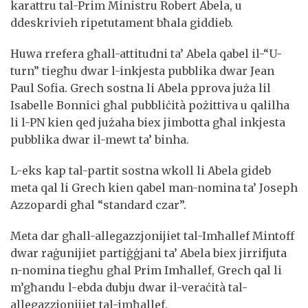
karattru tal-Prim Ministru Robert Abela, u
ddeskrivieh ripetutament bħala giddieb.
Huwa rrefera għall-attitudni ta’ Abela qabel il-“U-
turn” tiegħu dwar l-inkjesta pubblika dwar Jean
Paul Sofia. Grech sostna li Abela pprova juża lil
Isabelle Bonnici għal pubbliċità pożittiva u qalilha
li l-PN kien qed jużaha biex jimbotta għal inkjesta
pubblika dwar il-mewt ta’ binha.
L-eks kap tal-partit sostna wkoll li Abela gideb
meta qal li Grech kien qabel man-nomina ta’ Joseph
Azzopardi għal “standard czar”.
Meta dar għall-allegazzjonijiet tal-Imħallef Mintoff
dwar raġunijiet partiġġjani ta’ Abela biex jirrifjuta
n-nomina tiegħu għal Prim Imħallef, Grech qal li
m’għandu l-ebda dubju dwar il-veraċità tal-
allegazzjonijiet tal-imħallef.