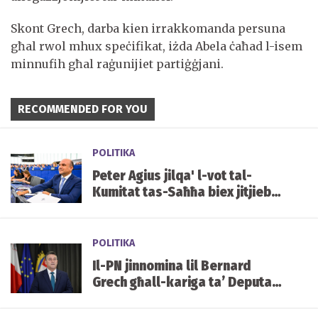
Skont Grech, darba kien irrakkomanda persuna
għal rwol mhux speċifikat, iżda Abela ċaħad l-isem
minnufih għal raġunijiet partiġġjani.
RECOMMENDED FOR YOU
POLITIKA
Peter Agius jilqa' l-vot tal-
Kumitat tas-Saħħa biex jitjiebu
l-prezzijiet u d-disponibbiltà
tal-mediċini f'Malta
POLITIKA
Il-PN jinnomina lil Bernard
Grech għall-kariga ta’ Deputat
Speaker tal-Parlament