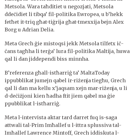
Metsola. Wara taħditiet u negozjati, Metsola
ddeċidiet li tibqa’ fil-politika Ewropea, u b’hekk
fetħet it-triq għat-tiġrija għat-tmexxija bejn Alex
Borg u Adrian Delia.
Meta Grech ġie mistoqsi jekk Metsola tilfetx iċ-
ċans tagħha li terġa’ lura fil-politika Maltija, huwa
qal li dan jiddependi biss minnha.
B’referenza għall-istħarriġ ta’ MaltaToday
ippubblikat jumejn qabel ir-riżenja tiegħu, Grech
qal li dan ma kellu x’jaqsam xejn mar-riżenja, u li
d-deċiżjoni kien ħadha ftit jiem qabel ma ġie
ppubblikat l-istħarriġ.
Meta l-intervista aktar tard darret fuq is-saga
attwali tal-Prim Imħallef u l-ittra splussiva tal-
Imħallef Lawrence Mintoff, Grech iddiskuta l-