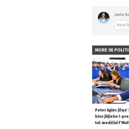
Jaelle Bo
More f
MORE IN POLIT
Peter Agius jilqa'
biex jitjiebu l-pr
tal-mediċini f'Mal