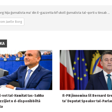
rg hija ġurnalista ma' din il-gazzetta kif ukoll ġurnalista tal-qorti u tinsab ...
rom Jaelle Borg
IKA
 l-vot tal-Kumitat tas-Saħħa
Il-PN jinnomina lil Bernard Gr
ezzijiet u d-disponibbiltà
ta’ Deputat Speaker tal-Parl
ta