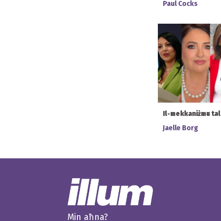
Paul Cocks
Il-mekkaniżmu ta
Jaelle Borg
Min aħna?