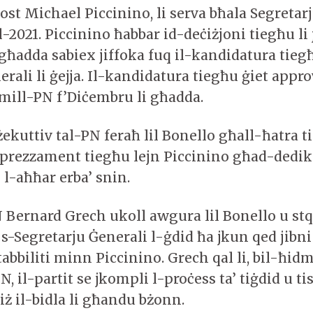
ost Michael Piccinino, li serva bħala Segretar
l-2021. Piccinino ħabbar id-deċiżjoni tiegħu li 
 għadda sabiex jiffoka fuq il-kandidatura tieg
erali li ġejja. Il-kandidatura tiegħu ġiet appr
ill-PN f’Diċembru li għadda.
ekuttiv tal-PN feraħ lil Bonello għall-ħatra t
prezzament tiegħu lejn Piccinino għad-dedik
l-aħħar erba’ snin.
N Bernard Grech ukoll awgura lil Bonello u stq
 s-Segretarju Ġenerali l-ġdid ħa jkun qed jibni
bbiliti minn Piccinino. Grech qal li, bil-ħidm
N, il-partit se jkompli l-proċess ta’ tiġdid u ti
jjiż il-bidla li għandu bżonn.