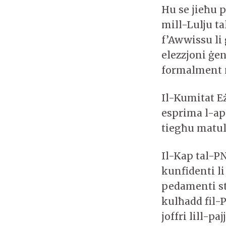
Hu se jieħu p
mill-Lulju ta
f’Awwissu li
elezzjoni ġen
formalment m
Il-Kumitat Eż
esprima l-ap
tiegħu matul 
Il-Kap tal-P
kunfidenti li
pedamenti sta
kulħadd fil-P
joffri lill-pa