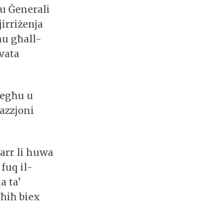
ju Ġenerali
jirriżenja
ħu għall-
ovata
iegħu u
azzjoni
arr li huwa
 fuq il-
a ta’
sħiħ biex