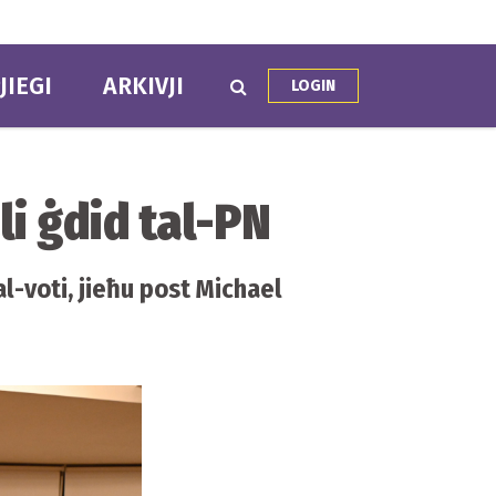
JIEGI
ARKIVJI
LOGIN
i ġdid tal-PN
l-voti, jieħu post Michael