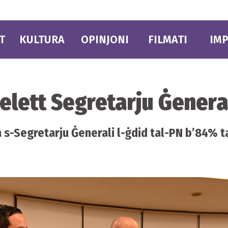
T
KULTURA
OPINJONI
FILMATI
IMP
elett Segretarju Ġeneral
 s-Segretarju Ġenerali l-ġdid tal-PN b’84% ta