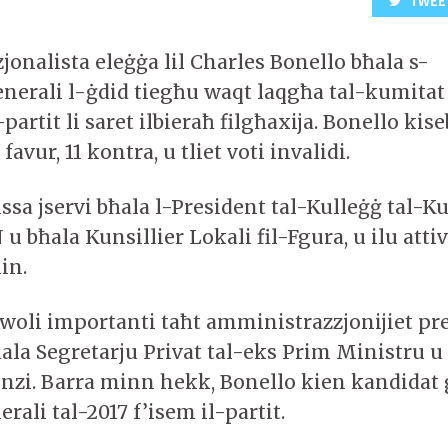
TWEE
zjonalista eleġġa lil Charles Bonello bħala s-
enerali l-ġdid tiegħu waqt laqgħa tal-kumitat
-partit li saret ilbieraħ filgħaxija. Bonello kis
t favur, 11 kontra, u tliet voti invalidi.
ssa jservi bħala l-President tal-Kulleġġ tal-Ku
 u bħala Kunsillier Lokali fil-Fgura, u ilu attiv
in.
woli importanti taħt amministrazzjonijiet pre
ħala Segretarju Privat tal-eks Prim Ministru u
zi. Barra minn hekk, Bonello kien kandidat 
erali tal-2017 f’isem il-partit.