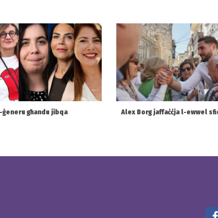
l-ġeneru għandu jibqa
Alex Borg jaffaċċja l-ewwel sfi