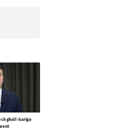
ech għall-kariga
ament