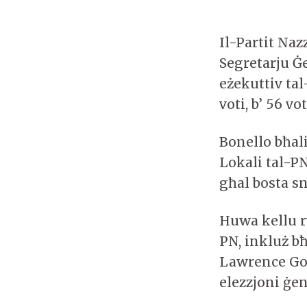
Il-Partit Naz
Segretarju Ġ
eżekuttiv tal
voti, b’ 56 vo
Bonello bħali
Lokali tal-PN
għal bosta sn
Huwa kellu r
PN, inkluż b
Lawrence Gon
elezzjoni ġen