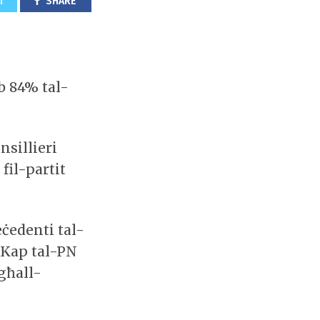
T
SHARE
eb 84% tal-
nsillieri
 fil-partit
ċedenti tal-
 Kap tal-PN
għall-