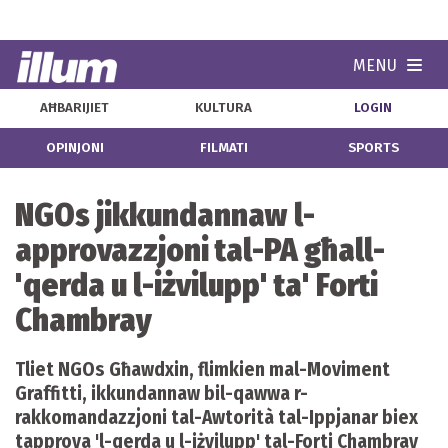
MENU
Navi
AĦBARIJIET
KULTURA
LOGIN
OPINJONI
FILMATI
SPORTS
NGOs jikkundannaw l-
approvazzjoni tal-PA għall-
'qerda u l-iżvilupp' ta' Forti
Chambray
Tliet NGOs Għawdxin, flimkien mal-Moviment
Graffitti, ikkundannaw bil-qawwa r-
rakkomandazzjoni tal-Awtorità tal-Ippjanar biex
tapprova 'l-qerda u l-iżvilupp' tal-Forti Chambray