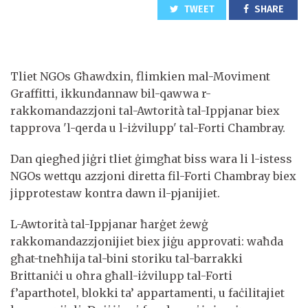
TWEET
SHARE
Tliet NGOs Għawdxin, flimkien mal-Moviment
Graffitti, ikkundannaw bil-qawwa r-
rakkomandazzjoni tal-Awtorità tal-Ippjanar biex
tapprova 'l-qerda u l-iżvilupp' tal-Forti Chambray.
Dan qiegħed jiġri tliet ġimgħat biss wara li l-istess
NGOs wettqu azzjoni diretta fil-Forti Chambray biex
jipprotestaw kontra dawn il-pjanijiet.
L-Awtorità tal-Ippjanar ħarġet żewġ
rakkomandazzjonijiet biex jiġu approvati: waħda
għat-tneħħija tal-bini storiku tal-barrakki
Brittaniċi u oħra għall-iżvilupp tal-Forti
f’aparthotel, blokki ta’ appartamenti, u faċilitajiet