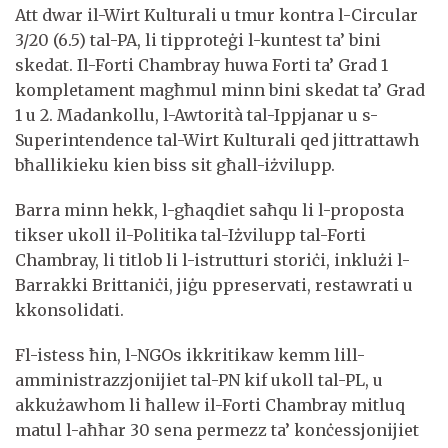
Att dwar il-Wirt Kulturali u tmur kontra l-Circular
3/20 (6.5) tal-PA, li tipproteġi l-kuntest ta’ bini
skedat. Il-Forti Chambray huwa Forti ta’ Grad 1
kompletament magħmul minn bini skedat ta’ Grad
1 u 2. Madankollu, l-Awtorità tal-Ippjanar u s-
Superintendence tal-Wirt Kulturali qed jittrattawh
bħallikieku kien biss sit għall-iżvilupp.
Barra minn hekk, l-għaqdiet saħqu li l-proposta
tikser ukoll il-Politika tal-Iżvilupp tal-Forti
Chambray, li titlob li l-istrutturi storiċi, inklużi l-
Barrakki Brittaniċi, jiġu ppreservati, restawrati u
kkonsolidati.
Fl-istess ħin, l-NGOs ikkritikaw kemm lill-
amministrazzjonijiet tal-PN kif ukoll tal-PL, u
akkużawhom li ħallew il-Forti Chambray mitluq
matul l-aħħar 30 sena permezz ta’ konċessjonijiet