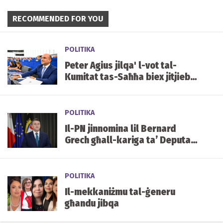
RECOMMENDED FOR YOU
POLITIKA
Peter Agius jilqa' l-vot tal-
Kumitat tas-Saħħa biex jitjiebu
l-prezzijiet u d-disponibbiltà
tal-mediċini f'Malta
POLITIKA
Il-PN jinnomina lil Bernard
Grech għall-kariga ta’ Deputat
Speaker tal-Parlament
POLITIKA
Il-mekkaniżmu tal-ġeneru
għandu jibqa