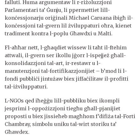
falluti. Huma argumentaw li r-riżoluzzjoni
Parlamentari ta’ Ġunju, li ppermettiet lill-
konċessjonarju oriġinali Michael Caruana ibigħ il-
konċessjoni tal-gvern lil żviluppaturi oħra, kienet
tradiment kontra l-poplu Għawdxi u Malti.
Fl-aħħar nett, l-għaqdiet wissew li taħt il-ftehim
attwali, il-gvern ser ikollu jġorr l-ispejjeż għall-
konsolidazzjoni tal-art, ir-restawr u l-
manutenzjoni tal-fortifikazzjonijiet – b’mod li l-
fondi pubbliċi jintużaw biex jiffaċilitaw il-profitti
tal-iżviluppaturi.
L-NGOs qed iħeġġu lill-pubbliku biex ikompli
jesprimi l-oppożizzjoni tiegħu għall-pjanijiet
proposti u biex jissieħeb magħhom f’difiża tal-Forti
Chambray, simbolu uniku tal-wirt storiku ta’
Għawdex.