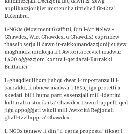
kummerċjali. Deċiżjoni fuq dawn iż-żewġ
applikazzjonijiet mistennija tittieħed fit-12 ta’
Diċembru.
L-NGOs (Moviment Graffitti, Din l-Art Ħelwa -
Għawdex, Wirt Għawdex, u Għawdix) esprimew
tħassib serju li dawn ir-rakkomandazzjonijiet ġew
magħmula minkejja li l-Awtorità rċeviet madwar
1,400 oġġezzjoni kontra l-qerda tal-Barrakki
Brittaniċi.
L-għaqdiet ilhom jisħqu dwar l-importanza li l-
barrakki, li nbnew madwar l-1895, jiġu protetti u
skedati, billi huma parti essenzjali mill-identità
kulturali u storika ta’ Għawdex. Dawn l-appelli qed
jiġu appoġġjati wkoll mill-Awtorità Reġjonali
għall-Iżvilupp ta’ Għawdex.
L-NGOs tennew li din "il-qerda proposta" tikser l-