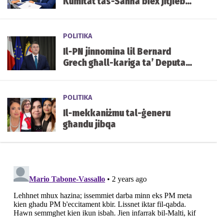
Kumitat tas-Saħħa biex jitjiebu
l-prezzijiet u d-disponibbiltà
tal-mediċini f'Malta
POLITIKA
Il-PN jinnomina lil Bernard
Grech għall-kariga ta’ Deputat
Speaker tal-Parlament
POLITIKA
Il-mekkaniżmu tal-ġeneru
għandu jibqa