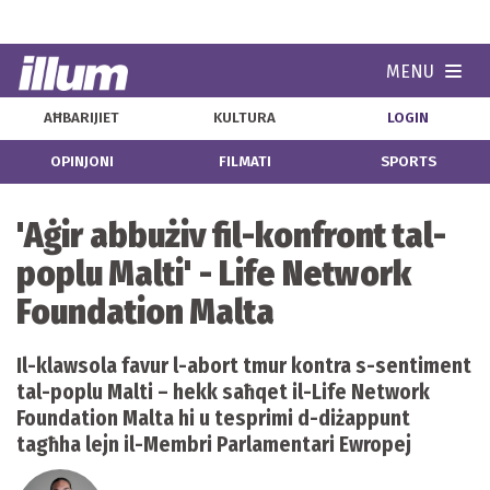
MENU
Navi
AĦBARIJIET
KULTURA
LOGIN
OPINJONI
FILMATI
SPORTS
'Aġir abbużiv fil-konfront tal-
poplu Malti' - Life Network
Foundation Malta
Il-klawsola favur l-abort tmur kontra s-sentiment
tal-poplu Malti – hekk saħqet il-Life Network
Foundation Malta hi u tesprimi d-diżappunt
tagħha lejn il-Membri Parlamentari Ewropej