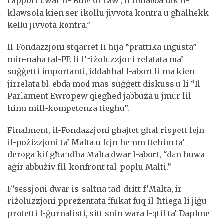
rapport dwar ir-'Rule of Law', minħabba dik il-
klawsola kien ser ikollu jivvota kontra u għalhekk
kellu jivvota kontra.”
Il-Fondazzjoni stqarret li hija “prattika inġusta”
min-naħa tal-PE li f’riżoluzzjoni relatata ma’
suġġetti importanti, iddaħħal l-abort li ma kien
jirrelata bl-ebda mod mas-suġġett diskuss u li “Il-
Parlament Ewropew qiegħed jabbuża u jmur lil
hinn mill-kompetenza tiegħu”.
Finalment, il-Fondazzjoni għajtet għal rispett lejn
il-pożizzjoni ta’ Malta u fejn hemm ftehim ta’
deroga kif għandha Malta dwar l-abort, “dan huwa
aġir abbużiv fil-konfront tal-poplu Malti.”
F’sessjoni dwar is-saltna tad-dritt f’Malta, ir-
riżoluzzjoni ppreżentata ffukat fuq il-ħtieġa li jiġu
protetti l-ġurnalisti, sitt snin wara l-qtil ta’ Daphne