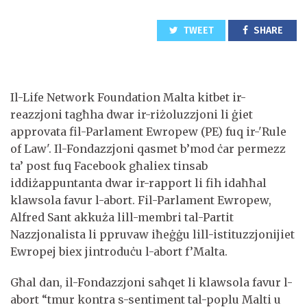
TWEET
SHARE
Il-Life Network Foundation Malta kitbet ir-
reazzjoni tagħha dwar ir-riżoluzzjoni li ġiet
approvata fil-Parlament Ewropew (PE) fuq ir-'Rule
of Law'. Il-Fondazzjoni qasmet b’mod ċar permezz
ta’ post fuq Facebook għaliex tinsab
iddiżappuntanta dwar ir-rapport li fih idaħħal
klawsola favur l-abort. Fil-Parlament Ewropew,
Alfred Sant akkuża lill-membri tal-Partit
Nazzjonalista li ppruvaw iħeġġu lill-istituzzjonijiet
Ewropej biex jintroduċu l-abort f’Malta.
Għal dan, il-Fondazzjoni saħqet li klawsola favur l-
abort “tmur kontra s-sentiment tal-poplu Malti u