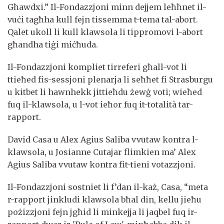
Għawdxi.” Il-Fondazzjoni minn dejjem leħħnet il-
vuċi tagħha kull fejn tissemma t-tema tal-abort.
Qalet ukoll li kull klawsola li tippromovi l-abort
għandha tiġi miċħuda.
Il-Fondazzjoni kompliet tirreferi għall-vot li
ttieħed fis-sessjoni plenarja li seħħet fi Strasburgu
u kitbet li hawnhekk jittieħdu żewġ voti; wieħed
fuq il-klawsola, u l-vot ieħor fuq it-totalità tar-
rapport.
David Casa u Alex Agius Saliba vvutaw kontra l-
klawsola, u Josianne Cutajar flimkien ma’ Alex
Agius Saliba vvutaw kontra fit-tieni votazzjoni.
Il-Fondazzjoni sostniet li f’dan il-każ, Casa, “meta
r-rapport jinkludi klawsola bħal din, kellu jieħu
pożizzjoni fejn jgħid li minkejja li jaqbel fuq ir-