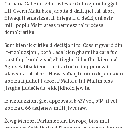
Caruana Galizia. Iżda l-istess riżoluzzjoni ħeġġet
lill-Gvern Malti biex jadotta d-drittijiet tal-abort,
filwaqt li enfasizzat il-ħtieġa li d-deċiżjoni ssir
mill-poplu Malti stess permezz ta’ proċess
demokratiku.
Sant kien ikkritika d-deċiżjoni ta’ Casa rigward din
ir-riżoluzzjoni, però Casa kien għamilha ċara fuq
post fuq il-midja soċjali tiegħu li hu flimkien ma’
Agius Saliba kienu l-unika tnejn li opponew il-
klawsola tal-abort. Huwa saħaq li minn dejjem kien
kontra li jidħol l-abort f’Malta u li l-Maltin biss
jistgħu jiddeċiedu jekk jidħolx jew le.
Ir-riżoluzzjoni ġiet approvata b’437 vot, b’14-il vot
kontra u 66 astjenew milli jivvutaw.
Żewġ Membri Parlamentari Ewropej biss mill-
grupp tas-Soċjalisti u d-Demokratiċi vvutaw kontra