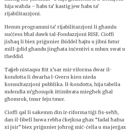
hija waħda – ħabs ta’ kastig jew ħabs ta’
rijabilitazzjoni.
Hemm programmi ta’ rijabilitazzjoni li għamlu
suċċess bħal dawk tal-Fondazzjoni RISE. Cioffi
jisħaq li biex priġunier ibiddel ħajtu u jibni futur
mill-ġdid għandu jingħata inċentivi u mhux swat u
theddid.
Tajjeb nistaqsu ftit x’sar mir-riforma dwar il-
kondotta li dwarha l-Gvern kien nieda
konsultazzjoni pubblika. Il-kondotta, hija tabella
mdendla m’għonqok ittimbrata miegħek għal
għomrok, tmur fejn tmur.
Cioffi qal li sakemm din ir-riforma tiġi fis-seħħ,
dan il-libell huwa rebħa ċkejkna għax “fadal ħafna
xi jsir” biex priġunier joħroġ miċ-ċella u ma jerġax