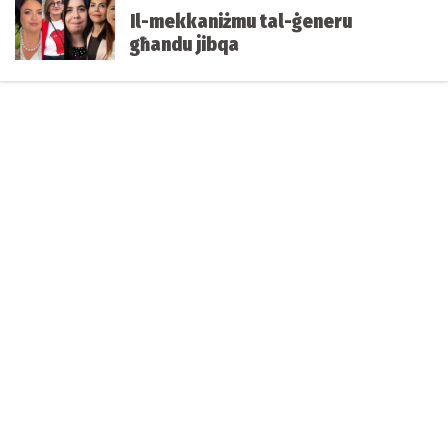
Il-mekkaniżmu tal-ġeneru
għandu jibqa