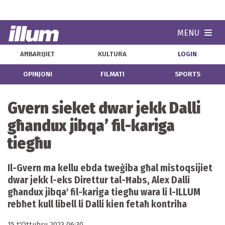
MENU
Navi
AĦBARIJIET
KULTURA
LOGIN
OPINJONI
FILMATI
SPORTS
Gvern sieket dwar jekk Dalli
għandux jibqa’ fil-kariga
tiegħu
Il-Gvern ma kellu ebda tweġiba għal mistoqsijiet
dwar jekk l-eks Direttur tal-Ħabs, Alex Dalli
għandux jibqa' fil-kariga tiegħu wara li l-ILLUM
rebħet kull libell li Dalli kien fetaħ kontriha
15 t'Ottubru 2023 06:30