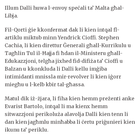
Illum Dalli huwa l-envoy speċali ta’ Malta għal-
Libja.
Fil-Qorti ġie kkonfermat dak li kien intqal fl-
artiklu miktub minn Yendrick Cioffi. Stephen
Cachia, li kien direttur Ġenerali għall-Kurrikulu u
Tagħlin Tul il-Ħajja fi ħdan il-Ministeru għall-
Edukazzjoni, telgħa jixhed fid-difiża ta’ Cioffi u
Balzan u kkonkluda li Dalli kellu imġiba
intimidanti mnissla mir-revolver li kien iġorr
miegħu u l-kelb kbir tal-għassa.
Matul dik iż-żjara, li fiha kien hemm preżenti anke
Evarist Bartolo, intqal li ma kienx hemm
sitwazzjoni perikoluża alavolja Dalli kien tenn li
dan kien jagħmlu minħabba li ċertu priġunieri kien
ikunu ta’ periklu.