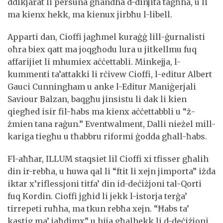
ddikjarat li persuna għandha d-dinjitá tagħha, u li
ma kienx hekk, ma kienux jirbħu l-libell.
Apparti dan, Cioffi jagħmel kuraġġ lill-ġurnalisti
oħra biex qatt ma joqgħodu lura u jitkellmu fuq
affarijiet li mhumiex aċċettabli. Minkejja, l-
kummenti ta’attakki li rċivew Cioffi, l-editur Albert
Gauci Cunningham u anke l-Editur Maniġerjali
Saviour Balzan, baqgħu jinsistu li dak li kien
qiegħed isir fil-ħabs ma kienx aċċettabbli u “ż-
żmien tana raġun.” Eventwalment, Dalli nieżel mill-
kariga tiegħu u tħabbru riformi ġodda għall-ħabs.
Fl-aħħar, ILLUM staqsiet lil Cioffi xi tfisser għalih
din ir-rebħa, u huwa qal li “ftit li xejn jimporta” iżda
iktar x’riflessjoni titfa’ din id-deċiżjoni tal-Qorti
fuq Kordin. Cioffi jgħid li jekk l-istorja terġa’
tirrepeti ruħha, ma tkun rebħa xejn. “Ħabs ta’
kastig ma’ jaħdimx” u hija għalhekk li d-deċiżjoni