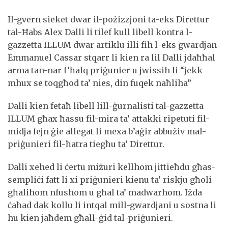
Il-gvern sieket dwar il-pożizzjoni ta-eks Direttur
tal-Ħabs Alex Dalli li tilef kull libell kontra l-
gazzetta ILLUM dwar artiklu illi fih l-eks gwardjan
Emmanuel Cassar stqarr li kien ra lil Dalli jdaħħal
arma tan-nar f’ħalq priġunier u jwissih li “jekk
mhux se toqgħod ta’ nies, din fuqek naħliha”
Dalli kien fetaħ libell lill-ġurnalisti tal-gazzetta
ILLUM għax ħassu fil-mira ta’ attakki ripetuti fil-
midja fejn ġie allegat li mexa b’aġir abbużiv mal-
priġunieri fil-ħatra tiegħu ta’ Direttur.
Dalli xehed li ċertu miżuri kellhom jittieħdu għas-
sempliċi fatt li xi priġunieri kienu ta’ riskju għoli
għalihom nfushom u għal ta’ madwarhom. Iżda
ċaħad dak kollu li intqal mill-gwardjani u sostna li
hu kien jaħdem għall-ġid tal-priġunieri.