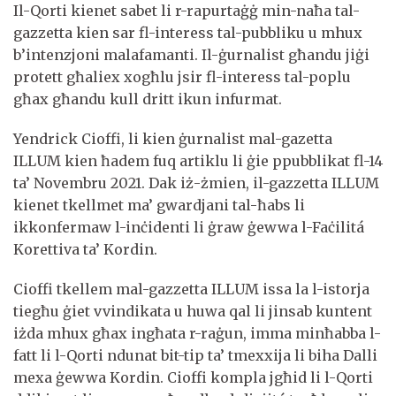
Il-Qorti kienet sabet li r-rapurtaġġ min-naħa tal-
gazzetta kien sar fl-interess tal-pubbliku u mhux
b’intenzjoni malafamanti. Il-ġurnalist għandu jiġi
protett għaliex xogħlu jsir fl-interess tal-poplu
għax għandu kull dritt ikun infurmat.
Yendrick Cioffi, li kien ġurnalist mal-gazetta
ILLUM kien ħadem fuq artiklu li ġie ppubblikat fl-14
ta’ Novembru 2021. Dak iż-żmien, il-gazzetta ILLUM
kienet tkellmet ma’ gwardjani tal-ħabs li
ikkonfermaw l-inċidenti li ġraw ġewwa l-Faċilitá
Korettiva ta’ Kordin.
Cioffi tkellem mal-gazzetta ILLUM issa la l-istorja
tiegħu ġiet vvindikata u huwa qal li jinsab kuntent
iżda mhux għax ingħata r-raġun, imma minħabba l-
fatt li l-Qorti ndunat bit-tip ta’ tmexxija li biha Dalli
mexa ġewwa Kordin. Cioffi kompla jgħid li l-Qorti