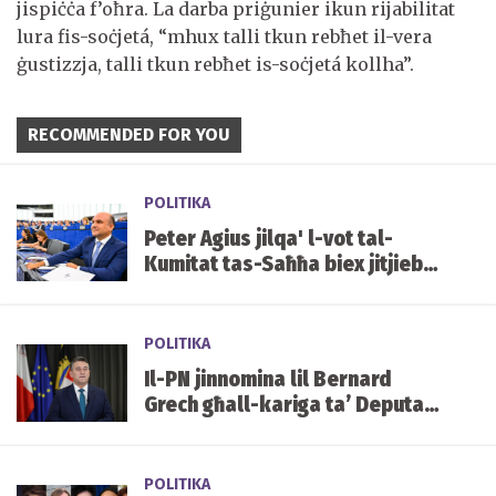
jispiċċa f’oħra. La darba priġunier ikun rijabilitat
lura fis-soċjetá, “mhux talli tkun rebħet il-vera
ġustizzja, talli tkun rebħet is-soċjetá kollha”.
RECOMMENDED FOR YOU
POLITIKA
Peter Agius jilqa' l-vot tal-
Kumitat tas-Saħħa biex jitjiebu
l-prezzijiet u d-disponibbiltà
tal-mediċini f'Malta
POLITIKA
Il-PN jinnomina lil Bernard
Grech għall-kariga ta’ Deputat
Speaker tal-Parlament
POLITIKA