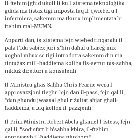
Il-ftehim jgħid ukoll li kull sistema teknoloġika
ġdida ma tistax tiġi imposta fuq il-qwiebel u l-
infermiera, sakemm ma tkunx implimentata bi
ftehim mal-MUMN.
Apparti dan, is-sistema fejn wieħed tinqaralu il-
pala t’idu sabiex juri x’ħin daħal u ħareġ mix-
xogħol mhux se tiġi introdotta sakemm din ma
tintużax mill-ħaddiema kollha fis-settur tas-saħħa,
inkluż diretturi u konsulenti.
Il-Ministru għas-Saħħa Chris Fearne wera l-
approvazzjoni tiegħu lejn dan il-pass, fejn qal li,
“dan għandu jwassal għal riżultat aħjar għall-
ħaddiema, u fuq kollox il-pazzjenti.”
Il-Prim Ministru Robert Abela għamel l-istess, fejn
qal li, “sodisfatt li b’saħħa kbira, il-ftehim
approvawh il-ħaddiema nfushom.”