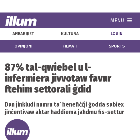
MENU
Navi
AĦBARIJIET
KULTURA
LOGIN
OPINJONI
FILMATI
SPORTS
87% tal-qwiebel u l-
infermiera jivvotaw favur
ftehim settorali ġdid
Dan jinkludi numru ta’ benefiċċji ġodda sabiex
jinċentivaw aktar ħaddiema jaħdmu fis-settur