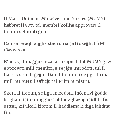
Il-Malta Union of Midwives and Nurses (MUMN)
ħabbret li 87% tal-membri kollha approvaw il-
ftehim settorali ġdid.
Dan sar waqt laqgħa staordinarja li ssejjħet fil-11
t’Awwissu.
B’hekk, il-maġġoranza tal-proposti tal-MUMN ġew
approvati mill-membri, u se jiġu introdotti tul il-
ħames snin li ġejjin. Dan il-ftehim li se jiġi ffirmat
mill-MUMN u l-Uffiċju tal-Prim Ministru.
Skont il-ftehim, se jiġu introdotti inċentivi ġodda
bl-għan li jinkoraġġixxi aktar zgħażagħ jidħlu fis-
settur, kif ukoll iżomm il-ħaddiema li diġa jaħdmu
fih.