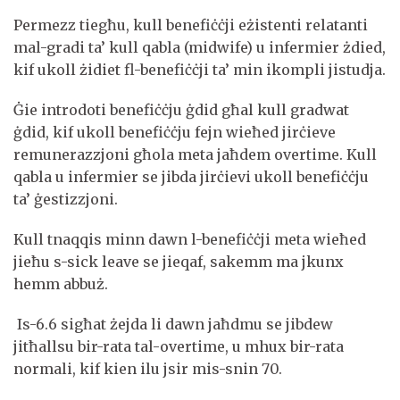
Permezz tiegħu, kull benefiċċji eżistenti relatanti
mal-gradi ta’ kull qabla (midwife) u infermier żdied,
kif ukoll żidiet fl-benefiċċji ta’ min ikompli jistudja.
Ġie introdoti benefiċċju ġdid għal kull gradwat
ġdid, kif ukoll benefiċċju fejn wieħed jirċieve
remunerazzjoni għola meta jaħdem overtime. Kull
qabla u infermier se jibda jirċievi ukoll benefiċċju
ta’ ġestizzjoni.
Kull tnaqqis minn dawn l-benefiċċji meta wieħed
jieħu s-sick leave se jieqaf, sakemm ma jkunx
hemm abbuż.
Is-6.6 sigħat żejda li dawn jaħdmu se jibdew
jitħallsu bir-rata tal-overtime, u mhux bir-rata
normali, kif kien ilu jsir mis-snin 70.