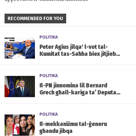
RECOMMENDED FOR YOU
POLITIKA
Peter Agius jilqa' l-vot tal-
Kumitat tas-Saħħa biex jitjiebu
l-prezzijiet u d-disponibbiltà
tal-mediċini f'Malta
POLITIKA
Il-PN jinnomina lil Bernard
Grech għall-kariga ta’ Deputat
Speaker tal-Parlament
POLITIKA
Il-mekkaniżmu tal-ġeneru
għandu jibqa