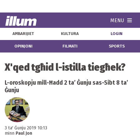
MENU
Navi
AĦBARIJIET
KULTURA
LOGIN
OPINJONI
FILMATI
SPORTS
X'qed tgħid l-istilla tiegħek?
L-oroskopju mill-Ħadd 2 ta’ Ġunju sas-Sibt 8 ta’
Ġunju
3 ta' Ġunju 2019 10:13
minn
Paul Jon