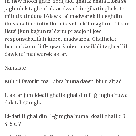
In-new moon għaż-żodijaku għalik bħala Libra se
jagħmlek tagħraf aktar dwar l-imġiba tiegħek. Int
m’intix tinduna b’dawk ta’ madwarek li qegħdin
iħossuk li m’intix tkun is-soltu kif magħruf li tkun.
Jista’ jkun kaġun ta’ ċertu pressjoni jew
responsabbiltà li kibret madwarek. Għalhekk
hemm bżonn li fl-iqsar żmien possibbli tagħraf lil
dawk ta’ madwarek aktar.
Namaste
Kuluri favoriti ma’ Libra huma dawn: blu u abjad
L-aktar jum ideali għalik għal din il-ġimgħa huwa
dak tal-Ġimgħa
Id-dati li għal din il-ġimgħa huma ideali għalik: 3,
4, 5 u 7