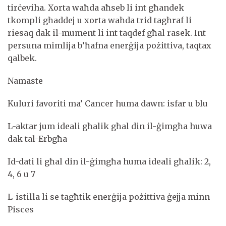
tirċeviha. Xorta waħda aħseb li int għandek
tkompli għaddej u xorta waħda trid tagħraf li
riesaq dak il-mument li int taqdef għal rasek. Int
persuna mimlija b’ħafna enerġija pożittiva, taqtax
qalbek.
Namaste
Kuluri favoriti ma’ Cancer huma dawn: isfar u blu
L-aktar jum ideali għalik għal din il-ġimgħa huwa
dak tal-Erbgħa
Id-dati li għal din il-ġimgħa huma ideali għalik: 2,
4, 6 u 7
L-istilla li se tagħtik enerġija pożittiva ġejja minn
Pisces