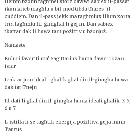
Hemm bżonn tagħmel sforz qawwi sabiex il-passat
ikun ktieb magħlu u bil-mod tibda tħares ’il
quddiem. Dan il-pass jekk ma tagħmlux illum xorta
trid tagħmlu fil-ġimgħat li ġejjin. Dan sabiex
tkattar dak li huwa tant pożittiv u bżonjuż.
Namaste
Kuluri favoriti ma’ Sagittarius huma dawn: roża u
isfar
L-aktar jum ideali għalik għal din il-ġimgħa huwa
dak tat-Tnejn
Id-dati li għal din il-ġimgħa huma ideali għalik: 3, 5,
6 u 7
L-istilla li se tagħtik enerġija pożittiva ġejja minn
Taurus