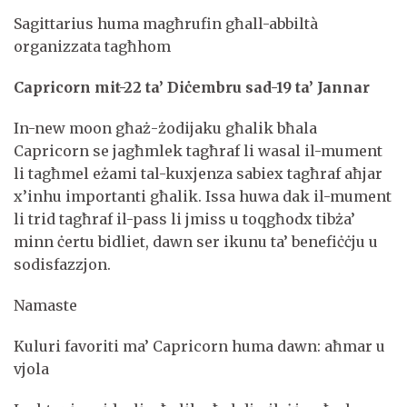
Sagittarius huma magħrufin għall-abbiltà
organizzata tagħhom
Capricorn mit-22 ta’ Diċembru sad-19 ta’ Jannar
In-new moon għaż-żodijaku għalik bħala
Capricorn se jagħmlek tagħraf li wasal il-mument
li tagħmel eżami tal-kuxjenza sabiex tagħraf aħjar
x’inhu importanti għalik. Issa huwa dak il-mument
li trid tagħraf il-pass li jmiss u toqgħodx tibża’
minn ċertu bidliet, dawn ser ikunu ta’ benefiċċju u
sodisfazzjon.
Namaste
Kuluri favoriti ma’ Capricorn huma dawn: aħmar u
vjola