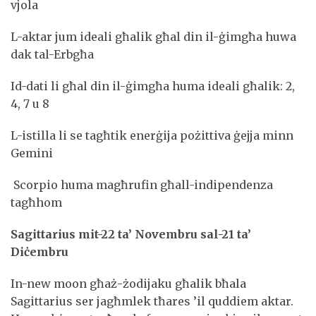
vjola
L-aktar jum ideali għalik għal din il-ġimgħa huwa
dak tal-Erbgħa
Id-dati li għal din il-ġimgħa huma ideali għalik: 2,
4, 7 u 8
L-istilla li se tagħtik enerġija pożittiva ġejja minn
Gemini
Scorpio huma magħrufin għall-indipendenza
tagħhom
Sagittarius mit-22 ta’ Novembru sal-21 ta’
Diċembru
In-new moon għaż-żodijaku għalik bħala
Sagittarius ser jagħmlek tħares ’il quddiem aktar.