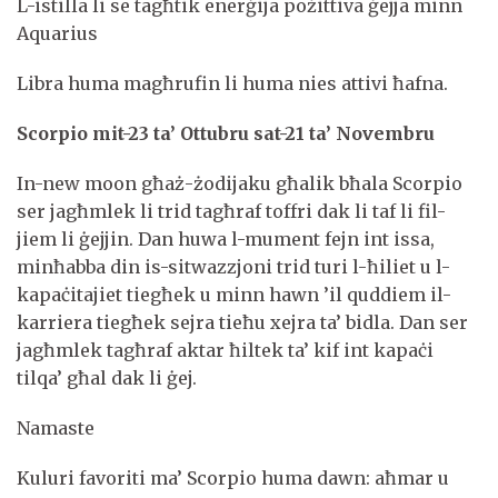
L-istilla li se tagħtik enerġija pożittiva ġejja minn
Aquarius
Libra huma magħrufin li huma nies attivi ħafna.
Scorpio mit-23 ta’ Ottubru sat-21 ta’ Novembru
In-new moon għaż-żodijaku għalik bħala Scorpio
ser jagħmlek li trid tagħraf toffri dak li taf li fil-
jiem li ġejjin. Dan huwa l-mument fejn int issa,
minħabba din is-sitwazzjoni trid turi l-ħiliet u l-
kapaċitajiet tiegħek u minn hawn ’il quddiem il-
karriera tiegħek sejra tieħu xejra ta’ bidla. Dan ser
jagħmlek tagħraf aktar ħiltek ta’ kif int kapaċi
tilqa’ għal dak li ġej.
Namaste
Kuluri favoriti ma’ Scorpio huma dawn: aħmar u