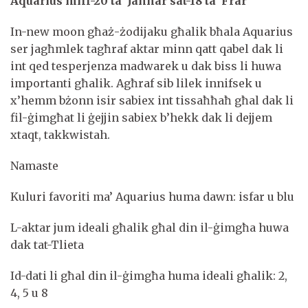
Aquarius mill-20 ta’ Jannar sat-18 ta’ Frar
In-new moon għaż-żodijaku għalik bħala Aquarius
ser jagħmlek tagħraf aktar minn qatt qabel dak li
int qed tesperjenza madwarek u dak biss li huwa
importanti għalik. Agħraf sib lilek innifsek u
x’hemm bżonn isir sabiex int tissaħħaħ għal dak li
fil-ġimgħat li ġejjin sabiex b’hekk dak li dejjem
xtaqt, takkwistah.
Namaste
Kuluri favoriti ma’ Aquarius huma dawn: isfar u blu
L-aktar jum ideali għalik għal din il-ġimgħa huwa
dak tat-Tlieta
Id-dati li għal din il-ġimgħa huma ideali għalik: 2,
4, 5 u 8