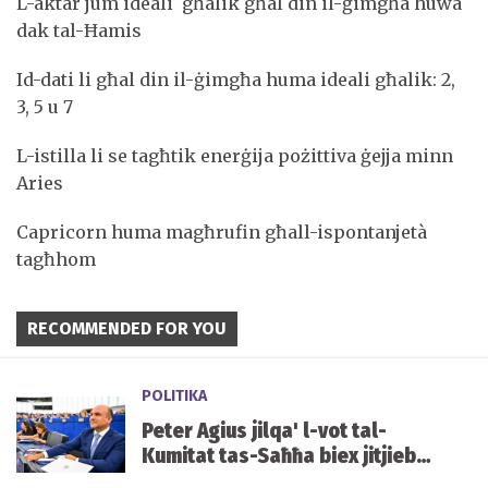
L-aktar jum ideali għalik għal din il-ġimgħa huwa
dak tal-Ħamis
Id-dati li għal din il-ġimgħa huma ideali għalik: 2,
3, 5 u 7
L-istilla li se tagħtik enerġija pożittiva ġejja minn
Aries
Capricorn huma magħrufin għall-ispontanjetà
tagħhom
RECOMMENDED FOR YOU
POLITIKA
Peter Agius jilqa' l-vot tal-
Kumitat tas-Saħħa biex jitjiebu
l-prezzijiet u d-disponibbiltà