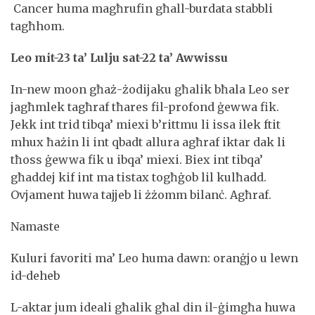
Cancer huma magħrufin għall-burdata stabbli
tagħhom.
Leo m
it-23 ta’ Lulju sat-22 ta’ Awwissu
In-new moon għaż-żodijaku għalik bħala Leo ser
jagħmlek tagħraf tħares fil-profond ġewwa fik.
Jekk int trid tibqa’ miexi b’rittmu li issa ilek ftit
mhux ħażin li int qbadt allura agħraf iktar dak li
tħoss ġewwa fik u ibqa’ miexi. Biex int tibqa’
għaddej kif int ma tistax togħġob lil kulħadd.
Ovjament huwa tajjeb li żżomm bilanċ. Agħraf.
Namaste
Kuluri favoriti ma’ Leo huma dawn: oranġjo u lewn
id-deheb
L-aktar jum ideali għalik għal din il-ġimgħa huwa