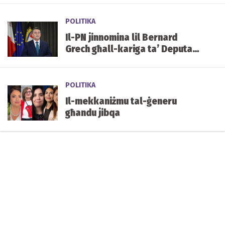
tal-mediċini f'Malta
POLITIKA
Il-PN jinnomina lil Bernard
Grech għall-kariga ta’ Deputat
Speaker tal-Parlament
POLITIKA
Il-mekkaniżmu tal-ġeneru
għandu jibqa