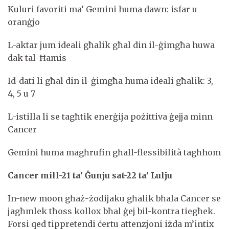
Kuluri favoriti ma’ Gemini huma dawn: isfar u
oranġjo
L-aktar jum ideali għalik għal din il-ġimgħa huwa
dak tal-Ħamis
Id-dati li għal din il-ġimgħa huma ideali għalik: 3,
4, 5 u 7
L-istilla li se tagħtik enerġija pożittiva ġejja minn
Cancer
Gemini huma magħrufin għall-flessibilità tagħhom
Cancer mill-21 ta’ Ġunju sat-22 ta’ Lulju
In-new moon għaż-żodijaku għalik bħala Cancer se
jagħmlek tħoss kollox bħal ġej bil-kontra tiegħek.
Forsi qed tippretendi ċertu attenzjoni iżda m’intix