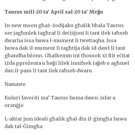
Taurus mill-2
0
ta’ April sal-20 ta’ Mejju
In-new moon għaż-żodijaku għalik bħala Taurus
ser jagħmlek tagħraf li deċiżjoni li tant ilek taħseb
dwarha issa huwa l-mument li twettaqha. Issa
huwa dak il-mument li tagħtija dak id-dawl li tant
għandha bżonn. Għalkemm int tħossok xi ftit eċitat
iżda ppreżenta u ħejji lilek innifsek tajjeb u agħmel
dan il-pass li tant ilek taħseb dwaru.
Namaste
Kuluri favoriti ma’ Taurus huma dawn: isfar u
oranġjo
L-aktar jum ideali għalik għal din il-ġimgħa huwa
dak tal-Ġimgħa