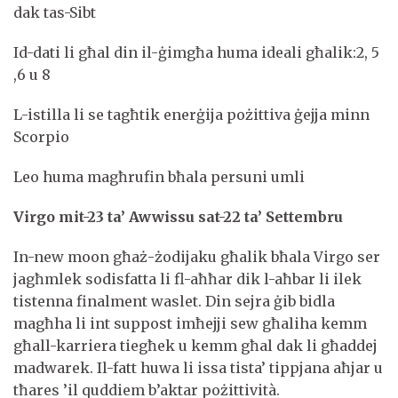
dak tas-Sibt
Id-dati li għal din il-ġimgħa huma ideali għalik:2, 5
,6 u 8
L-istilla li se tagħtik enerġija pożittiva ġejja minn
Scorpio
Leo huma magħrufin bħala persuni umli
Virgo mit-23 ta’ Awwissu sat-22 ta’ Settembru
In-new moon għaż-żodijaku għalik bħala Virgo ser
jagħmlek sodisfatta li fl-aħħar dik l-aħbar li ilek
tistenna finalment waslet. Din sejra ġib bidla
magħha li int suppost imħejji sew għaliha kemm
għall-karriera tiegħek u kemm għal dak li għaddej
madwarek. Il-fatt huwa li issa tista’ tippjana aħjar u
tħares ’il quddiem b’aktar pożittività.