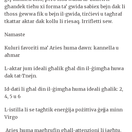
għandek tieħu xi forma ta’ gwida sabiex bejn dak li
tħoss ġewwa fik u bejn il-gwida, tirċievi u tagħraf
tkattar aktar dak kollu li riesaq. Irrifletti sew.
Namaste
Kuluri favoriti ma’ Aries huma dawn: kannella u
aħmar
L-aktar jum ideali għalik għal din il-ġimgħa huwa
dak tat-Tnejn.
Id-dati li għal din il-ġimgħa huma ideali għalik: 2,
4, 5 u 6
L-istilla li se tagħtik enerġija pożittiva ġejja minn
Virgo
Aries huma magħrufin għall-attenzjoni li jagħtu.