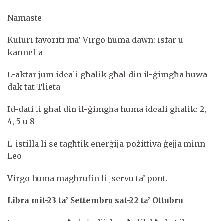
Namaste
Kuluri favoriti ma’ Virgo huma dawn: isfar u
kannella
L-aktar jum ideali għalik għal din il-ġimgħa huwa
dak tat-Tlieta
Id-dati li għal din il-ġimgħa huma ideali għalik: 2,
4, 5 u 8
L-istilla li se tagħtik enerġija pożittiva ġejja minn
Leo
Virgo huma magħrufin li jservu ta’ pont.
Libra mit-23 ta’ Settembru sat-22 ta’ Ottubru