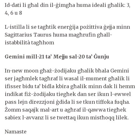
Id-dati li għal din il-ġimgħa huma ideali għalik: 3,
4, 6 u 8
L-istilla li se tagħtik enerġija pożittiva ġejja minn
Sagittarius Taurus huma magħrufin għall-
istabbilità tagħhom
Gemini mill-21 ta’ Mejju sal-20 ta’ Ġunju
In-new moon għaż-żodijaku għalik bħala Gemini
ser jagħmlek tagħraf li wasal il-mument għalik li
ifisser bidu ta’ bidla kbira għalik minn dak li hemm
indikat fiż-żodijaku tiegħek dan ser ikun l-ewwel
pass lejn direzzjoni ġdida li se tkun tiffoka fuqha.
Żomm saqajk mal-art u agħraf il-qawwa tiegħek
sabiex l-avvanz li se twettaq ikun mistħoqq lilek.
Namaste