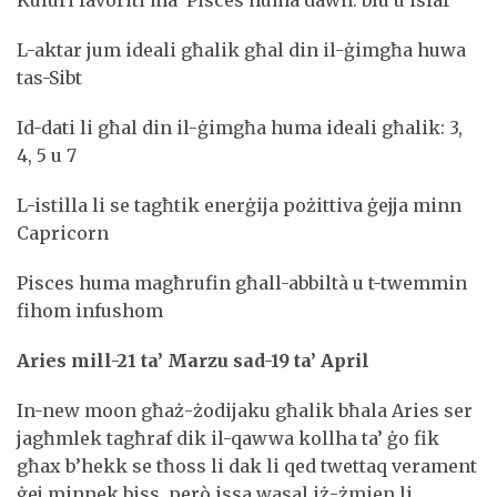
L-aktar jum ideali għalik għal din il-ġimgħa huwa
tas-Sibt
Id-dati li għal din il-ġimgħa huma ideali għalik: 3,
4, 5 u 7
L-istilla li se tagħtik enerġija pożittiva ġejja minn
Capricorn
Pisces huma magħrufin għall-abbiltà u t-twemmin
fihom infushom
Aries mill-21 ta’ Marzu sa
d-19
ta’ April
In-new moon għaż-żodijaku għalik bħala Aries ser
jagħmlek tagħraf dik il-qawwa kollha ta’ ġo fik
għax b’hekk se tħoss li dak li qed twettaq verament
ġej minnek biss, però issa wasal iż-żmien li