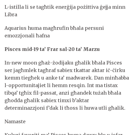
L-istilla li se tagħtik enerġija pożittiva ġejja minn
Libra
Aquarius huma magħrufin bħala persuni
emozzjonali ħafna
Pisces mid-19 ta’ Frar sal-20 ta’ Marzu
In-new moon għaż-żodijaku għalik bħala Pisces
ser jagħmlek tagħraf sabiex tkattar aktar iċ-ċirku
kemm tiegħek u anke ta’ madwarek. Dan minħabba
l-opportunitajiet li hemm resqin. Int ma tistax
tibqa’ tgħix fil-passat, anzi għandek tużah bħala
għodda għalik sabiex timxi b’aktar
determinazzjoni f’dak li tħoss li huwa utli għalik.
Namaste
Kuluri favoriti ma’ Pisces huma dawn: blu u isfar