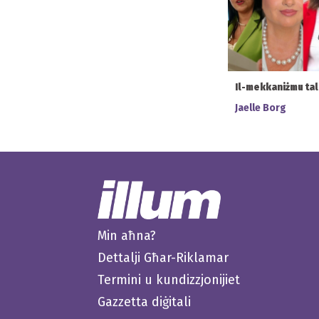
Il-mekkaniżmu ta
Jaelle Borg
Min aħna?
Dettalji Għar-Riklamar
Termini u kundizzjonijiet
Gazzetta diġitali