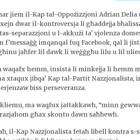
ħħar jiem il-Kap tal-Oppożizzjoni Adrian Delia
jn dwar il-kontroversja li għaddejja bħalissa
tas-separazzjoni u l-akkużi ta’ vjolenza domes
lum f’messaġġ imqanqal fuq Facebook, qal li jista
jgħinu jaħfer lil dawk li weġġgħu lilu u lil ulie
a waqafx hemm, insista li minkejja li hemm m
 xtaqux jibqa’ Kap tal-Partit Nazzjonalista, in
sperjenzaw biss perseveranza.
fi kliemu, ma waqfux jattakkawh, “minn ġew
ngrazjahom għax skontu dawn saħħewh.
raħ, il-Kap Nazzjonalista fetaħ libell kontra s-