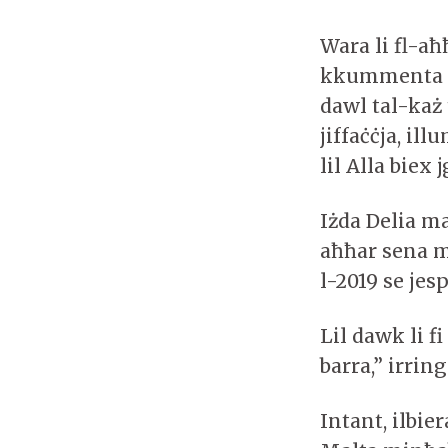
Wara li fl-a
kkummenta xe
dawl tal-każ 
jiffaċċja, il
lil Alla biex 
Iżda Delia m
aħħar sena ma
l-2019 se je
Lil dawk li 
barra,” irri
Intant, ilbie