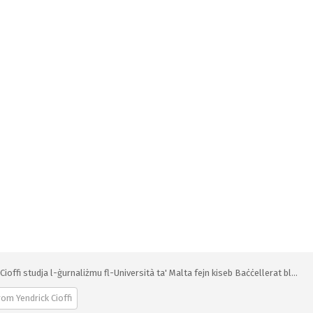
Cioffi studja l-ġurnaliżmu fl-Università ta' Malta fejn kiseb Baċċellerat bl...
om Yendrick Cioffi