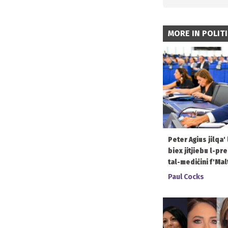
MORE IN POLIT
Peter Agius jilqa'
biex jitjiebu l-pr
tal-mediċini f'Mal
Paul Cocks