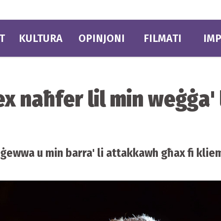
T
KULTURA
OPINJONI
FILMATI
IMP
iex naħfer lil min weġġa' l
n ġewwa u min barra' li attakkawh għax fi kl