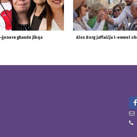
l-ġeneru għandu jibqa
Alex Borg jaffaċċja l-ewwel sfi