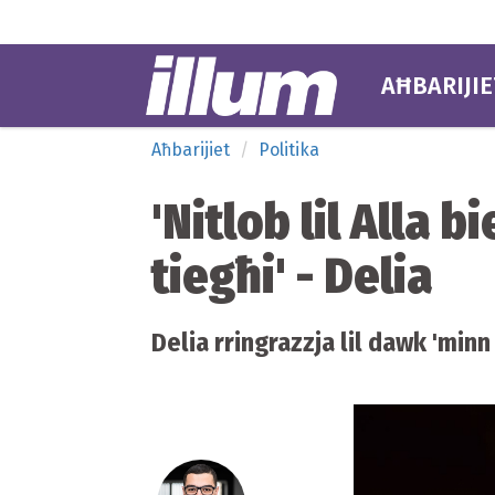
AĦBARIJIE
Aħbarijiet
Politika
'Nitlob lil Alla b
tiegħi' - Delia
Delia rringrazzja lil dawk 'min