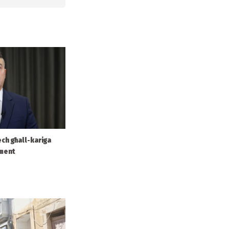
ech għall-kariga
ament