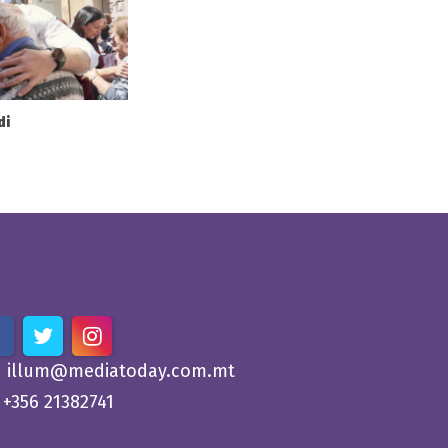
di
illum@mediatoday.com.mt
+356 21382741