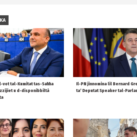
IKA
 l-vot tal-Kumitat tas-Saħħa
Il-PN jinnomina lil Bernard Gr
ezzijiet u d-disponibbiltà
ta’ Deputat Speaker tal-Parl
ta