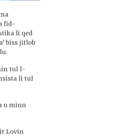
 ma
 fid-
tika li qed
’ biss jitlob
du.
in tul l-
sista li tul
wa u minn
sit Lovin