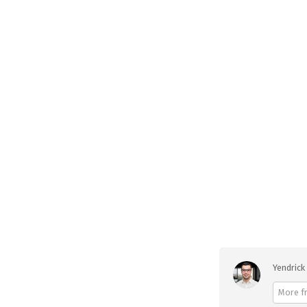
Yendrick 
More fr