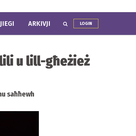
JIEGI
ARKIVJI
LOGIN
ili u lill-għeżież
iemu saħħewh