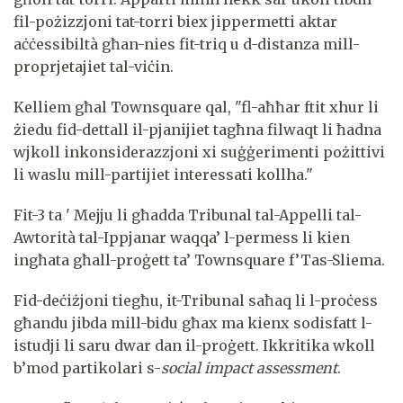
fil-pożizzjoni tat-torri biex jippermetti aktar
aċċessibiltà għan-nies fit-triq u d-distanza mill-
proprjetajiet tal-viċin.
Kelliem għal Townsquare qal, "fl-aħħar ftit xhur li
żiedu fid-dettall il-pjanijiet tagħna filwaqt li ħadna
wjkoll inkonsiderazzjoni xi suġġerimenti pożittivi
li waslu mill-partijiet interessati kollha."
Fit-3 ta ' Mejju li għadda Tribunal tal-Appelli tal-
Awtorità tal-Ippjanar waqqa’ l-permess li kien
ingħata għall-proġett ta’ Townsquare f’Tas-Sliema.
Fid-deċiżjoni tiegħu, it-Tribunal saħaq li l-proċess
għandu jibda mill-bidu għax ma kienx sodisfatt l-
istudji li saru dwar dan il-proġett. Ikkritika wkoll
b’mod partikolari s-
social impact assessment
.