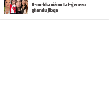
Il-mekkaniżmu tal-ġeneru
għandu jibqa