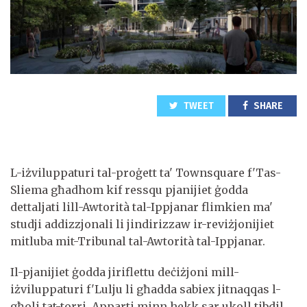
TWEET
SHARE
L-iżviluppaturi tal-proġett ta' Townsquare f'Tas-
Sliema għadhom kif ressqu pjanijiet ġodda
dettaljati lill-Awtorità tal-Ippjanar flimkien ma'
studji addizzjonali li jindirizzaw ir-reviżjonijiet
mitluba mit-Tribunal tal-Awtorità tal-Ippjanar.
Il-pjanijiet ġodda jiriflettu deċiżjoni mill-
iżviluppaturi f'Lulju li għadda sabiex jitnaqqas l-
għoli tat-torri. Apparti minn hekk sar ukoll tibdil