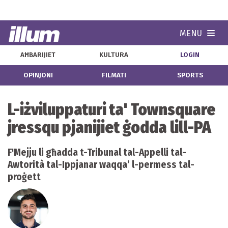
MENU
Navi
AĦBARIJIET
KULTURA
LOGIN
OPINJONI
FILMATI
SPORTS
L-iżviluppaturi ta' Townsquare
jressqu pjanijiet ġodda lill-PA
F'Mejju li għadda t-Tribunal tal-Appelli tal-
Awtorità tal-Ippjanar waqqa’ l-permess tal-
proġett