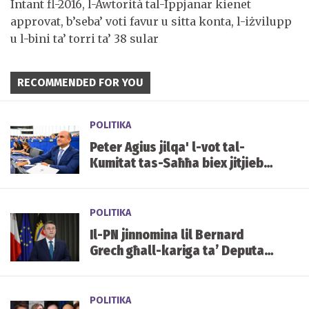
Intant fl-2016, l-Awtorità tal-Ippjanar kienet
approvat, b’seba’ voti favur u sitta konta, l-iżvilupp
u l-bini ta’ torri ta’ 38 sular
RECOMMENDED FOR YOU
POLITIKA
Peter Agius jilqa' l-vot tal-
Kumitat tas-Saħħa biex jitjiebu
l-prezzijiet u d-disponibbiltà
tal-mediċini f'Malta
POLITIKA
Il-PN jinnomina lil Bernard
Grech għall-kariga ta’ Deputat
Speaker tal-Parlament
POLITIKA