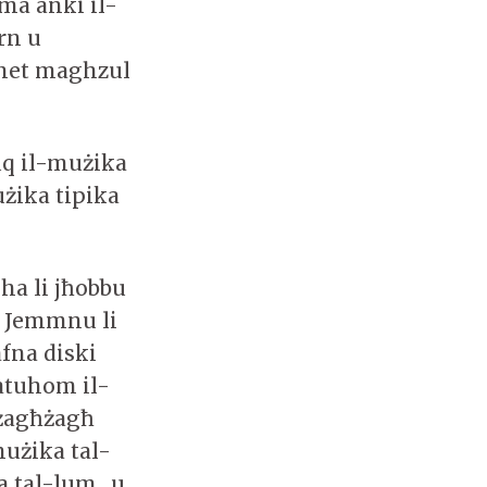
ma anki il-
rn u
mnet maghzul
uq il-mużika
użika tipika
lha li jħobbu
. Jemmnu li
fna diski
natuhom il-
-żagħżagħ
mużika tal-
 tal-lum., u