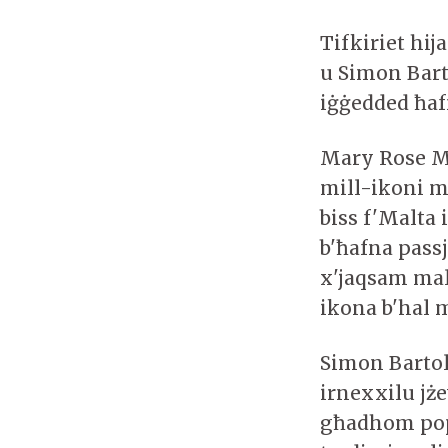
Tifkiriet hij
u Simon Bart
iġġedded ħaf
Mary Rose Ma
mill-ikoni m
biss f'Malta
b'ħafna passj
x'jaqsam mal
ikona b'hal 
Simon Bartol
irnexxilu jż
għadhom popo