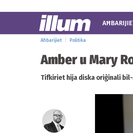
AĦBARIJIE
Aħbarijiet
Politika
Amber u Mary Ros
Tifkiriet hija diska oriġinali 