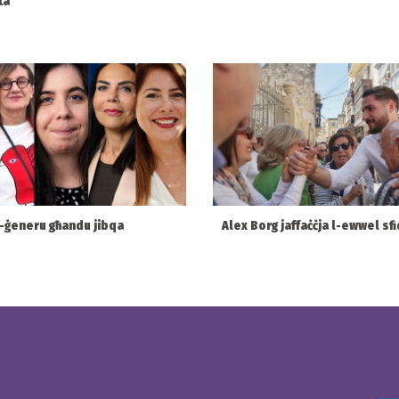
ta
l-ġeneru għandu jibqa
Alex Borg jaffaċċja l-ewwel sfi