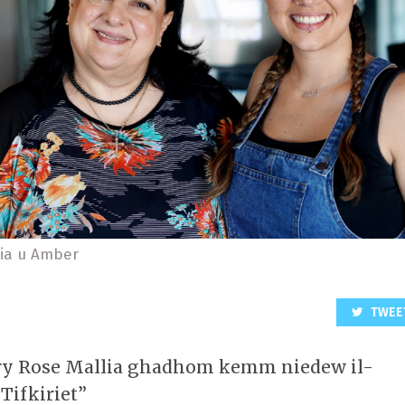
lia u Amber
TWEE
y Rose Mallia ghadhom kemm niedew il-
Tifkiriet”