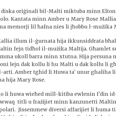
a diska oriġinali bil-Malti miktuba minn Elto
olo. Kantata minn Amber u Mary Rose Mallia.
na memorji lil ħafna nies li jħobbu l-mużika 
llia illum il-ġurnata hija ikkunsiddrata bħa
altin fejn tidħol il-mużika Maltija. Għamlet
 imma ukoll barra minn xtutna. Hija persuna 
oni lejn dak kollu li hu Malti u dak kollu li 
-arti. Amber tghid li Huwa ta' unur ghaliha 
ma hija Mary Rose.
o li huwa wieħed mill-kitiba ewlenin f'din id
ewwaq titli u frażijiet minn kanzunetti Maltin
lari. Jissemmew diversi affarijiet li huma ti