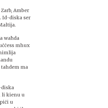
n Zarb, Amber
 Id-diska ser
Maltija.
la waħda
 suċċess mhux
mimlija
għandu
li tahdem ma
-diska
 li kienu u
piċi u