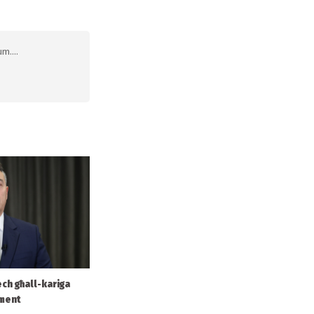
m....
ech għall-kariga
ament