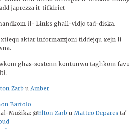
dd japrezza it-tifkiriet
andkom il- Links ghall-vidjo tad-diska.
ixtiequ aktar informazzjoni tiddejqu xejn li
wna.
awkom ghas-sostenn kontunwu taghkom favur
ti,
lton Zarb
u
Amber
on Bartolo
tal-Mużika: @
Elton Zarb
u
Matteo Depares
ta'
oud