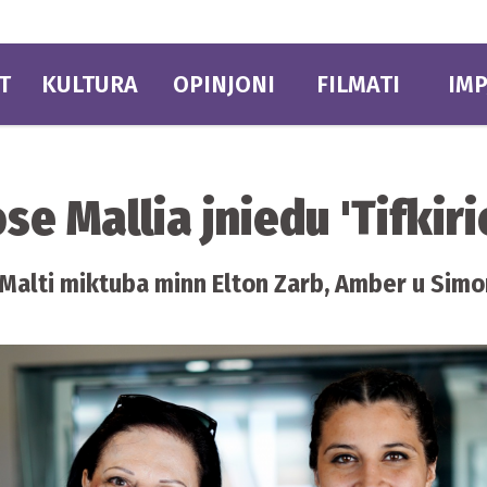
T
KULTURA
OPINJONI
FILMATI
IMP
e Mallia jniedu 'Tifkiri
bil-Malti miktuba minn Elton Zarb, Amber u Sim