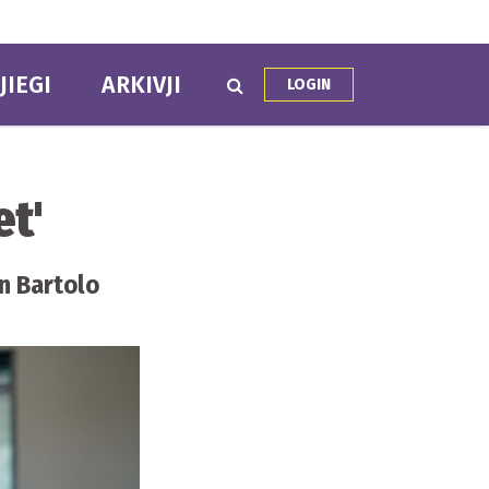
JIEGI
ARKIVJI
LOGIN
et'
on Bartolo