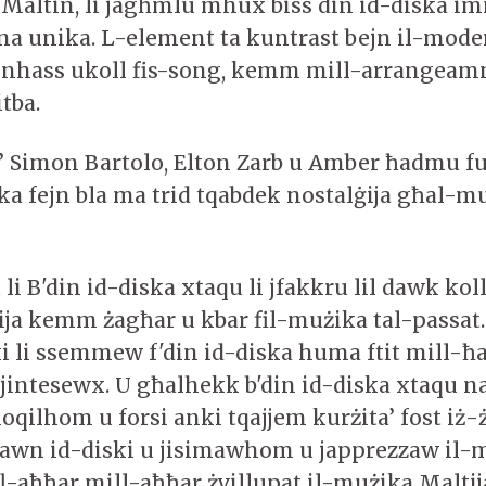
i Maltin, li jagħmlu mhux biss din id-diska im
na unika. L-element ta kuntrast bejn il-mode
i nhass ukoll fis-song, kemm mill-arrangea
itba.
 Simon Bartolo, Elton Zarb u Amber ħadmu f
ska fejn bla ma trid tqabdek nostalġija għal-m
i B'din id-diska xtaqu li jfakkru lil dawk kol
ja kemm żagħar u kbar fil-mużika tal-passat
i li ssemmew f'din id-diska huma ftit mill-ħa
 jintesewx. U għalhekk b'din id-diska xtaqu 
hoqilhom u forsi anki tqajjem kurżita’ fost iż
 dawn id-diski u jisimawhom u japprezzaw il-
l-aħħar mill-aħħar żvillupat il-mużika Maltija