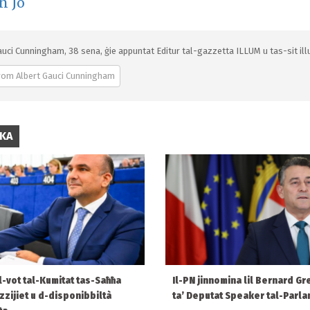
n Jo
auci Cunningham, 38 sena, ġie appuntat Editur tal-gazzetta ILLUM u tas-sit illu
rom Albert Gauci Cunningham
IKA
 l-vot tal-Kumitat tas-Saħħa
Il-PN jinnomina lil Bernard Gr
ezzijiet u d-disponibbiltà
ta’ Deputat Speaker tal-Parl