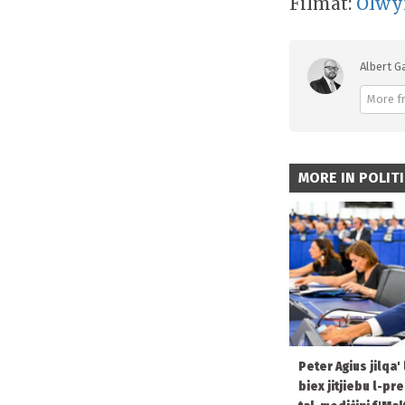
Filmat:
Olwy
Albert G
More f
MORE IN POLIT
Peter Agius jilqa'
biex jitjiebu l-pr