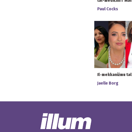
tal-mediċini f'Mal
Paul Cocks
Il-mekkaniżmu ta
Jaelle Borg