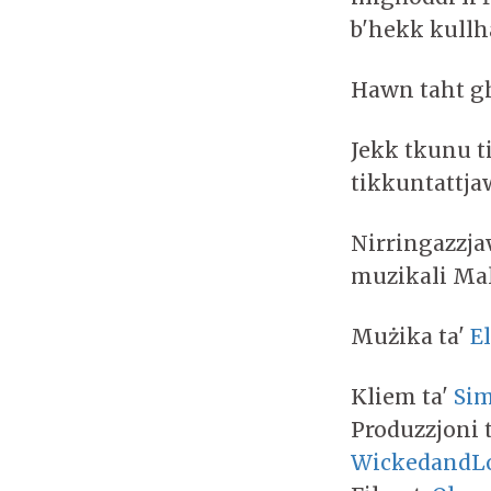
b'hekk kullha
Hawn taht gh
Jekk tkunu t
tikkuntattja
Nirringazzj
muzikali Mal
Mużika ta'
E
Kliem ta'
Sim
Produzzjoni 
WickedandL