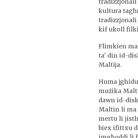
tradizzjonal
kultura tagħ
tradizzjonal
kif ukoll filk
Flimkien ma’
ta' din id-di
Maltija.
Huma jghidu l
mużika Malti
dawn id-disk
Maltin li ma
mertu li jist
biex ifittxu
imgħoddi li f