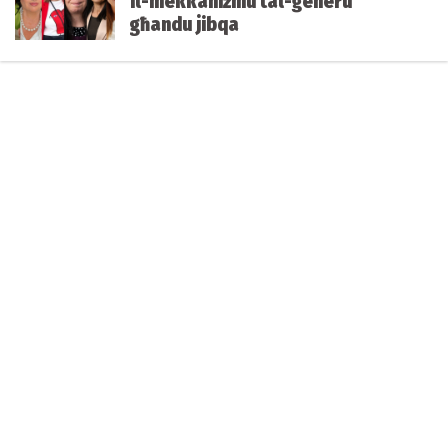
Il-mekkaniżmu tal-ġeneru
għandu jibqa