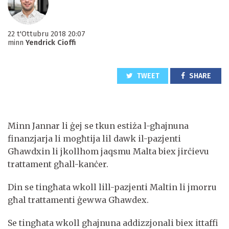
22 t'Ottubru 2018 20:07
minn
Yendrick Cioffi
TWEET
SHARE
Minn Jannar li ġej se tkun estiża l-għajnuna
finanzjarja li mogħtija lil dawk il-pazjenti
Għawdxin li jkollhom jaqsmu Malta biex jirċievu
trattament għall-kanċer.
Din se tingħata wkoll lill-pazjenti Maltin li jmorru
għal trattamenti ġewwa Għawdex.
Se tingħata wkoll għajnuna addizzjonali biex ittaffi