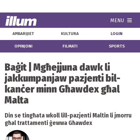
MENU
Navi
AĦBARIJIET
KULTURA
LOGIN
OPINJONI
FILMATI
SPORTS
Baġit | Mgħejjuna dawk li
jakkumpanjaw pazjenti bil-
kanċer minn Għawdex għal
Malta
Din se tingħata wkoll lill-pazjenti Maltin li jmorru
għal trattamenti ġewwa Għawdex