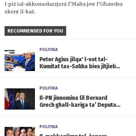
l-piż tal-akkomodazzjoni f’Malta jew f’Għawdex
skont il-każ.
RECOMMENDED FOR YOU
POLITIKA
Peter Agius jilqa' l-vot tal-
Kumitat tas-Saħħa biex jitjiebu
l-prezzijiet u d-disponibbiltà
tal-mediċini f'Malta
POLITIKA
Il-PN jinnomina lil Bernard
Grech għall-kariga ta’ Deputat
Speaker tal-Parlament
POLITIKA