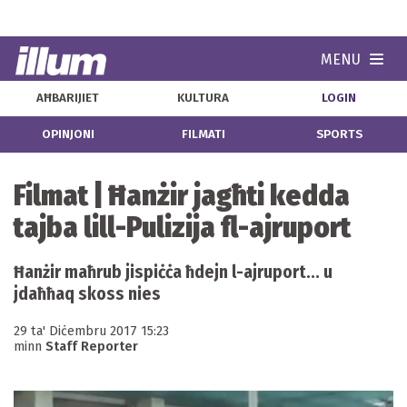
MENU
Navi
AĦBARIJIET
KULTURA
LOGIN
OPINJONI
FILMATI
SPORTS
Filmat | Ħanżir jagħti kedda
tajba lill-Pulizija fl-ajruport
Ħanżir maħrub jispiċċa ħdejn l-ajruport... u
jdaħħaq skoss nies
29 ta' Diċembru 2017 15:23
minn
Staff Reporter