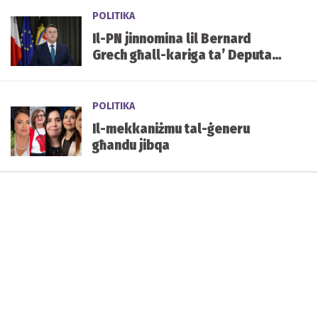
POLITIKA
Il-PN jinnomina lil Bernard
Grech għall-kariga ta’ Deputat
Speaker tal-Parlament
POLITIKA
Il-mekkaniżmu tal-ġeneru
għandu jibqa