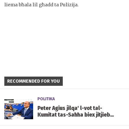
liema bħala lil għadd ta Pulizija.
RECOMMENDED FOR YOU
POLITIKA
Peter Agius jilqa' l-vot tal-
Kumitat tas-Saħħa biex jitjiebu
l-prezzijiet u d-disponibbiltà
tal-mediċini f'Malta