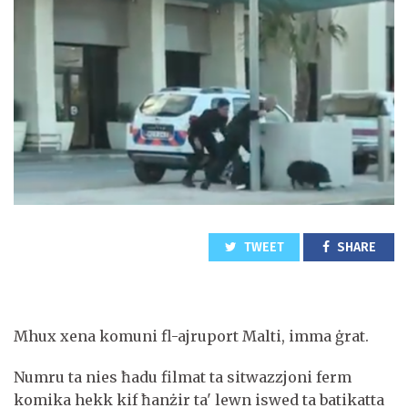
TWEET
SHARE
Mhux xena komuni fl-ajruport Malti, imma ġrat.
Numru ta nies ħadu filmat ta sitwazzjoni ferm
komika hekk kif ħanżir ta' lewn iswed ta batikatta