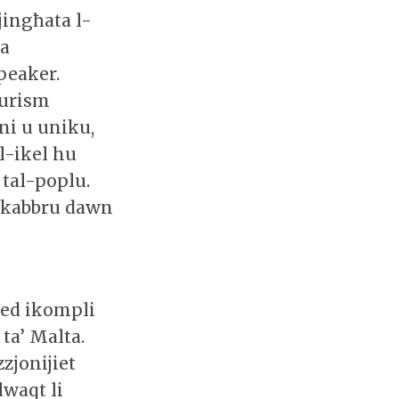
jingħata l-
la
speaker.
ourism
ni u uniku,
 l-ikel hu
 tal-poplu.
u jkabbru dawn
ħed ikompli
ta’ Malta.
zjonijiet
lwaqt li