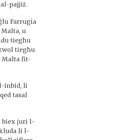
l-pajjiż.
ġlu Farrugia
 Malta, u
bidu tiegħu
rwol tiegħu
 Malta fit-
-inbid, li
 qed tasal
biex juri l-
luda li l-