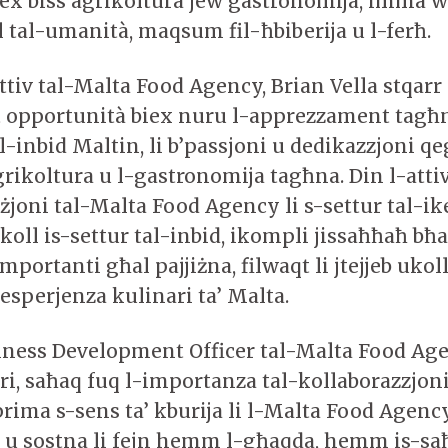
x biss agrikoltura jew gastronomija, imma wk
l tal-umanità, maqsum fil-ħbiberija u l-ferħ.
tiv tal-Malta Food Agency, Brian Vella stqarr l
t opportunità biex nuru l-apprezzament tagħna
l-inbid Maltin, li b’passjoni u dedikazzjoni q
grikoltura u l-gastronomija tagħna. Din l-atti
żjoni tal-Malta Food Agency li s-settur tal-ikel
oll is-settur tal-inbid, ikompli jissaħħaħ bħa
ortanti għal pajjiżna, filwaqt li jtejjeb ukoll
-esperjenza kulinari ta’ Malta.
iness Development Officer tal-Malta Food Age
ri, saħaq fuq l-importanza tal-kollaborazzjoni
prima s-sens ta’ kburija li l-Malta Food Agenc
t u sostna li fejn hemm l-għaqda, hemm is-s