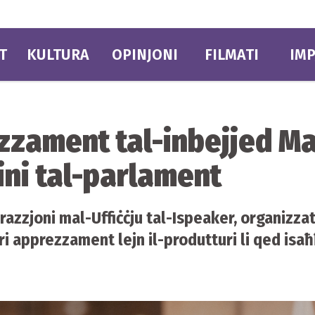
T
KULTURA
OPINJONI
FILMATI
IMP
zzament tal-inbejjed Ma
ini tal-parlament
razzjoni mal-Uffiċċju tal-Ispeaker, organizza
uri apprezzament lejn il-produtturi li qed isaħ