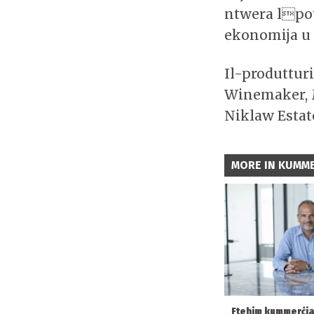
ntwera lpote
ekonomija u 
Il-produttur
Winemaker, M
Niklaw Estat
MORE IN KUMME
Ftehim kummerċjal