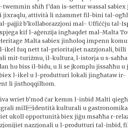
 t-twemmin sħiħ f’dan is-settur wassal sabiex 
 jixraqlu, attività li nżammet fil-bini tal-ogħ
tal-pajjiż b’kollaborazzjoni mal- Uffiċċju tal-I
 spjega kif l-aġenzija ingħaqdet mal-Malta T
Heritage Malta sabiex jinħoloq impenn komu
l-ikel fuq nett tal-prioritajiet nazzjonali, billi
ali mit-turiżmu, il-kultura, l-istorja u s-saħħa
 dan hu biss il-bidu, u li se jkomplu jissaħħu 
biex l-ikel u l-produtturi lokali jingħataw ir-
t li jistħoqqilhom.
ttiva wriet b’mod ċar kemm l-inbid Malti qieg
tegrali millidentità kulturali u gastronomika 
riet ukoll opportunità biex jiġu msaħħa r-relaz
zjonijiet nazzjonali u l-produtturi tal-inbid, fi