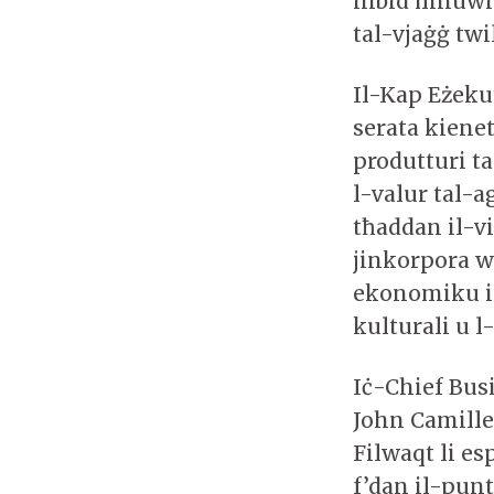
inbid mhuwie
tal-vjaġġ twi
Il-Kap Eżekut
serata kiene
produtturi ta
l-valur tal-a
tħaddan il-vi
jinkorpora wk
ekonomiku imp
kulturali u l
Iċ-Chief Bus
John Camille
Filwaqt li es
f’dan il-pun