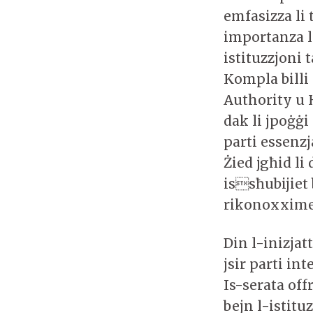
emfasizza li
importanza li
istituzzjoni 
Kompla billi
Authority u 
dak li jpoġġi 
parti essenzj
Żied jgħid li
issħubijiet 
rikonoxximen
Din l-inizja
jsir parti in
Is-serata off
bejn l-istituz