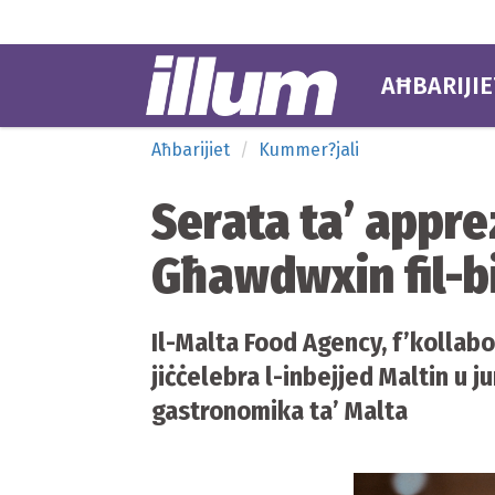
AĦBARIJIE
Aħbarijiet
Kummer?jali
Serata ta’ appre
Għawdwxin fil-b
Il-Malta Food Agency, f’kollabo
jiċċelebra l-inbejjed Maltin u j
gastronomika ta’ Malta