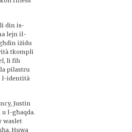
oll rifless
i din is-
 lejn il-
egħdin iżidu
vità tkompli
, li fih
la pilastru
 l-identità
ncy, Justin
 u l-għaqda.
y waslet
aħħa. Huwa