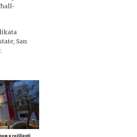
għall-
likata
tate, San
.
hom u reżiljenti