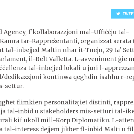
TWEE
d Agency, f’kollaborazzjoni mal-Uffiċċju tal-
-Kamra tar-Rappreżentanti, organizzat serata 
 tal-inbejjed Maltin nhar it-Tnejn, 29 ta’ Se
Parlament, il-Belt Valletta. L-avveniment ġie 
eċċellenza tal-inbejjed lokali u juri l-apprezza
i b’dedikazzjoni kontinwa qegħdin isaħħu r-rep
s-settur.
qgħet flimkien personalitajiet distinti, rappr
ja tal-inbid u stakeholders mis-setturi tal-ike
turali kif ukoll mill-Korp Diplomatiku. L-atte
 tal-interess dejjem jikber fl-inbid Malti u fi