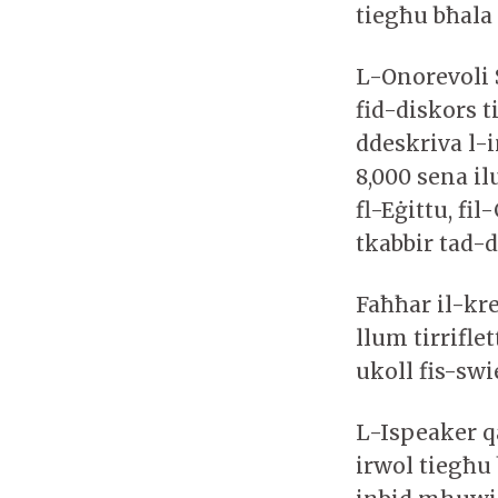
tiegħu bħala 
L-Onorevoli 
fid-diskors t
ddeskriva l-i
8,000 sena i
fl-Eġittu, fi
tkabbir tad-
Faħħar il-krea
llum tirriflet
ukoll fis-swi
L-Ispeaker qa
irwol tiegħu 