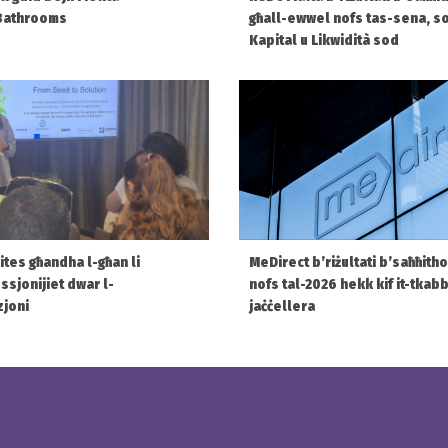
 Bathrooms
għall-ewwel nofs tas-sena, so
Kapital u Likwidità sod
ites għandha l-għan li
MeDirect b’riżultati b’saħħith
sjonijiet dwar l-
nofs tal-2026 hekk kif it-tkabb
zjoni
jaċċellera