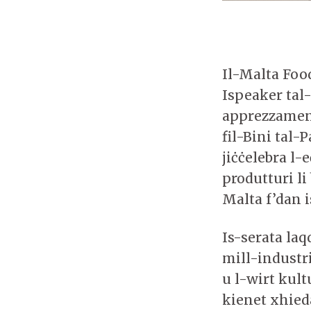
Il-Malta Foo
Ispeaker tal
apprezzament
fil-Bini tal-
jiċċelebra l-
produtturi l
Malta f’dan i
Is-serata laq
mill-industri
u l-wirt kul
kienet xhieda