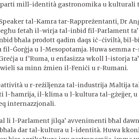
parti mill-identità gastronomika u kulturali ta
Speaker tal-Kamra tar-Rappreżentanti, Dr An
iegħu fetaħ il-wirja tal-inbid fil-Parlament ta’
nbid bħala prodott qadim daqs iċ-ċiviltà, bil-
lu fil-Ġorġja u l-Mesopotamja. Huwa semma r-
l-Greċja u f’Ruma, u enfasizza wkoll l-istorja ta’
dwieli sa minn żmien il-Feniċi u r-Rumani.
ttività u r-reżiljenza tal-industrija Maltija tal
ti l-ħamrija, il-klima u l-kultura tal-gżejjer, u
eq internazzjonali.
l li l-Parlament jilqa’ avvenimenti bħal dawn 
bħala dar tal-kultura u l-identità. Huwa kkonk