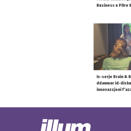
Business u Pitre
Is-serje Brain & B
ddawwar id-diskus
innovazzjoni f’az