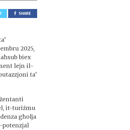
T
SHARE
ta’
ttembru 2025,
maħsub biex
ment lejn il-
utazzjoni ta’
eżentanti
l, it-turiżmu
ndenza għolja
l-potenzjal