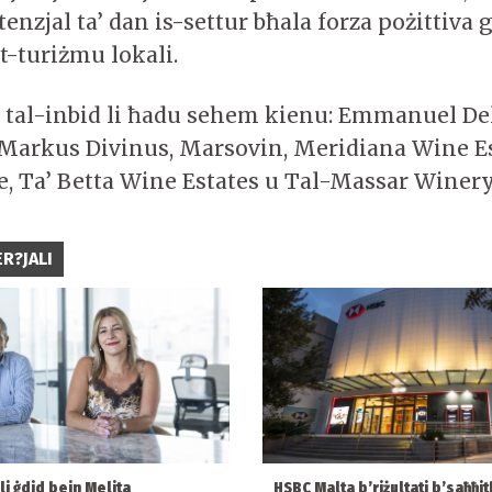
nzjal ta’ dan is-settur bħala forza pożittiva 
t-turiżmu lokali.
i tal-inbid li ħadu sehem kienu: Emmanuel De
arkus Divinus, Marsovin, Meridiana Wine Es
e, Ta’ Betta Wine Estates u Tal-Massar Winery
R?JALI
i ġdid bejn Melita
HSBC Malta b’riżultati b’saħħit