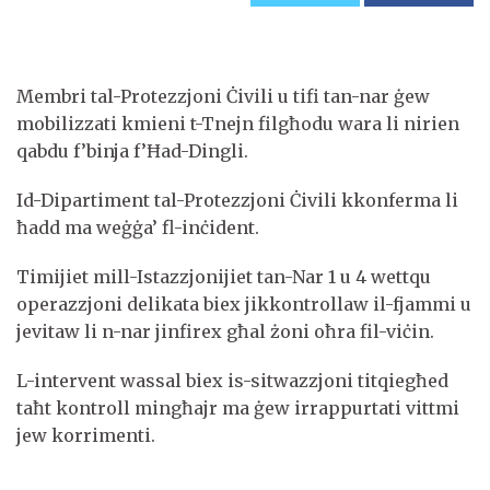
Membri tal-Protezzjoni Ċivili u tifi tan-nar ġew
mobilizzati kmieni t-Tnejn filgħodu wara li nirien
qabdu f’binja f’Ħad-Dingli.
Id-Dipartiment tal-Protezzjoni Ċivili kkonferma li
ħadd ma weġġa’ fl-inċident.
Timijiet mill-Istazzjonijiet tan-Nar 1 u 4 wettqu
operazzjoni delikata biex jikkontrollaw il-fjammi u
jevitaw li n-nar jinfirex għal żoni oħra fil-viċin.
L-intervent wassal biex is-sitwazzjoni titqiegħed
taħt kontroll mingħajr ma ġew irrappurtati vittmi
jew korrimenti.