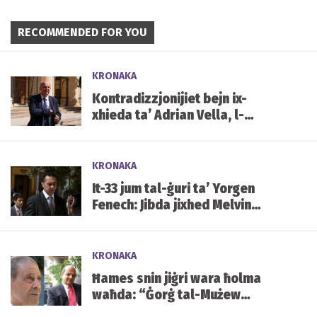
RECOMMENDED FOR YOU
KRONAKA
Kontradizzjonijiet bejn ix-
xhieda ta’ Adrian Vella, l-
istqarrija tiegħu tal-2019 u x-
xhieda ta’ Keith Schembri
KRONAKA
It-33 jum tal-ġuri ta’ Yorgen
Fenech: Jibda jixhed Melvin
Theuma
KRONAKA
Ħames snin jiġri wara ħolma
waħda: “Ġorġ tal-Mużew
jixraqlu bust f’Mater Dei”