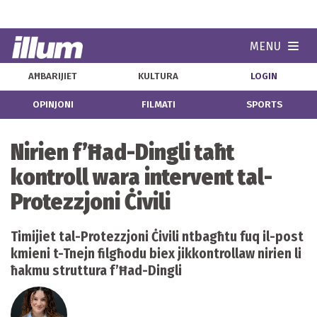
MENU
Navi
AĦBARIJIET
KULTURA
LOGIN
OPINJONI
FILMATI
SPORTS
Nirien f’Ħad-Dingli taħt
kontroll wara intervent tal-
Protezzjoni Ċivili
Timijiet tal-Protezzjoni Ċivili ntbagħtu fuq il-post
kmieni t-Tnejn filgħodu biex jikkontrollaw nirien li
ħakmu struttura f’Ħad-Dingli