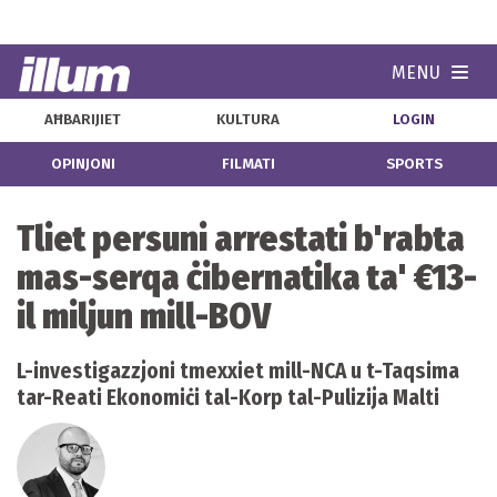
MENU
Navi
AĦBARIJIET
KULTURA
LOGIN
OPINJONI
FILMATI
SPORTS
Tliet persuni arrestati b'rabta
mas-serqa ċibernatika ta' €13-
il miljun mill-BOV
L-investigazzjoni tmexxiet mill-NCA u t-Taqsima
tar-Reati Ekonomiċi tal-Korp tal-Pulizija Malti