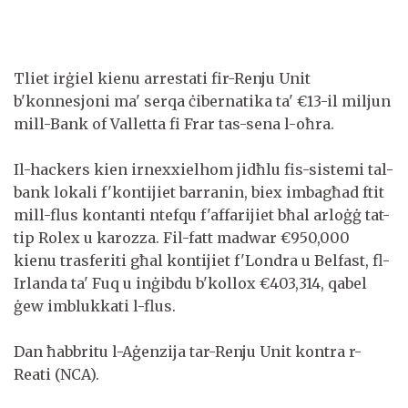
Tliet irġiel kienu arrestati fir-Renju Unit
b'konnesjoni ma' serqa ċibernatika ta' €13-il miljun
mill-Bank of Valletta fi Frar tas-sena l-oħra.
Il-hackers kien irnexxielhom jidħlu fis-sistemi tal-
bank lokali f'kontijiet barranin, biex imbagħad ftit
mill-flus kontanti ntefqu f'affarijiet bħal arloġġ tat-
tip Rolex u karozza. Fil-fatt madwar €950,000
kienu trasferiti għal kontijiet f'Londra u Belfast, fl-
Irlanda ta' Fuq u inġibdu b'kollox €403,314, qabel
ġew imblukkati l-flus.
Dan ħabbritu l-Aġenzija tar-Renju Unit kontra r-
Reati (NCA).