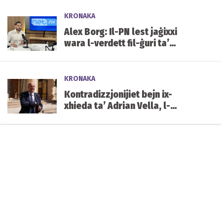
KRONAKA
Alex Borg: Il-PN lest jaġixxi
wara l-verdett fil-ġuri ta’
Yorgen Fenech
KRONAKA
Kontradizzjonijiet bejn ix-
xhieda ta’ Adrian Vella, l-
istqarrija tiegħu tal-2019 u x-
xhieda ta’ Keith Schembri