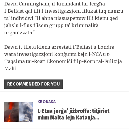
David Cunningham, il-kmandant tal-fergħa
f'Belfast qal illi l-investigazzjoni iffukat fuq numru
ta' individwi "li aħna nissuspettaw illi kienu qed
jaħslu l-flus f'isem grupp ta' kriminalità
organizzata."
Dawn it-tlieta kienu arrestati f'Belfast u Londra
wara investigazzjoni konġunta bejn l-NCA u t-
Taqsima tar-Reati Ekonomiċi filp-Korp tal-Pulizija
Malti.
RECOMMENDED FOR YOU
KRONAKA
L-Etna jerġa’ jiżbroffa: titjiriet
minn Malta lejn Katanja
affettwati mill-irmied