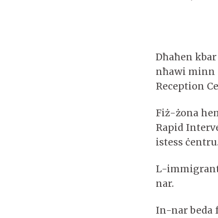
Dħaħen kbar
nħawi minn m
Reception C
Fiż-żona hem
Rapid Interv
istess ċentru
L-immigranti
nar.
In-nar beda f