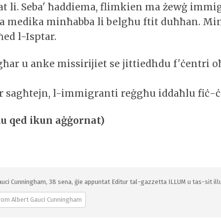
 li. Seba' ħaddiema, flimkien ma żewġ immi
 medika minħabba li belgħu ftit duħħan. Min
ed l-Isptar.
żgħar u anke missirijiet se jittiedhdu f'ċentri 
sagħtejn, l-immigranti reġgħu iddaħlu fiċ-ċ
lu qed ikun aġġornat)
auci Cunningham, 38 sena, ġie appuntat Editur tal-gazzetta ILLUM u tas-sit illu
rom Albert Gauci Cunningham