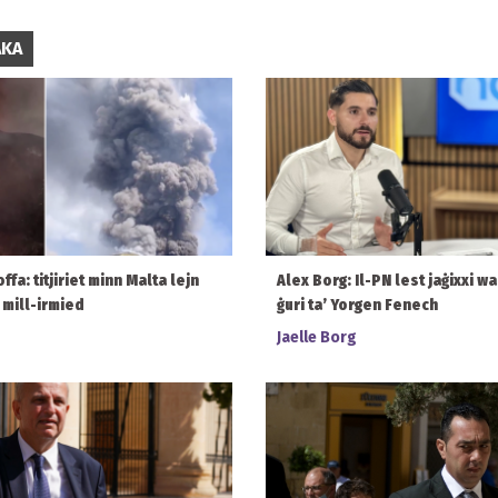
AKA
offa: titjiriet minn Malta lejn
Alex Borg: Il-PN lest jaġixxi wa
 mill-irmied
ġuri ta’ Yorgen Fenech
Jaelle Borg