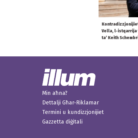
Kontradizzjonijiet
Vella, l-istqarrij
ta’ Keith Schembr
Min aħna?
Dettalji Għar-Riklamar
Termini u kundizzjonijiet
Gazzetta diġitali