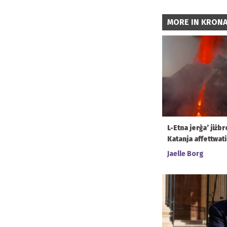
MORE IN KRON
L-Etna jerġa’ jiżbr
Katanja affettwati
Jaelle Borg