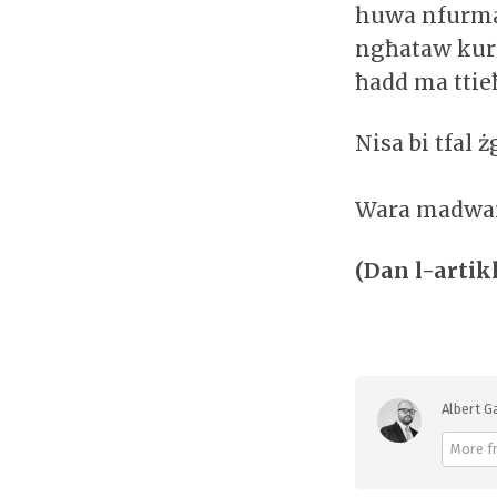
huwa nfurmat
ngħataw kura
ħadd ma ttieħ
Nisa bi tfal 
Wara madwar 
(Dan l-artik
Albert G
More f