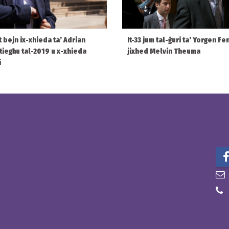
 bejn ix-xhieda ta’ Adrian
It-33 jum tal-ġuri ta’ Yorgen Fe
a tiegħu tal-2019 u x-xhieda
jixhed Melvin Theuma
i