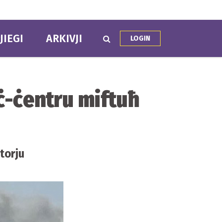
JIEGI
ARKIVJI
LOGIN
ċ-ċentru miftuħ
torju