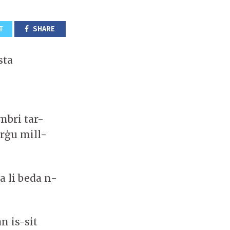
T
SHARE
sta
mbri tar-
arġu mill-
 li beda n-
n is-sit