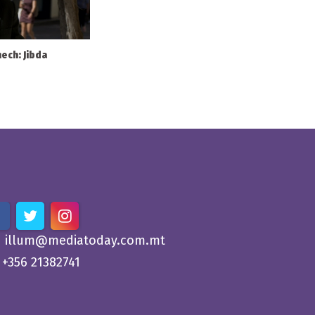
nech: Jibda
illum@mediatoday.com.mt
+356 21382741