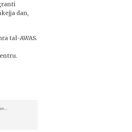
granti
kejja dan,
oħra tal-AWAS.
entru.
m....