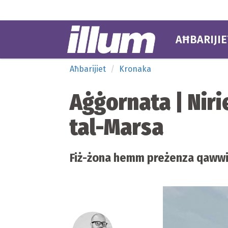
AĦBARIJIE
Aħbarijiet
Kronaka
Aġġornata | Niri
tal-Marsa
Fiż-żona hemm preżenza qawwija 