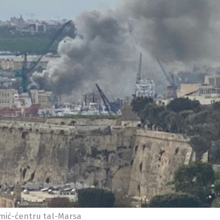
miċ-ċentru tal-Marsa