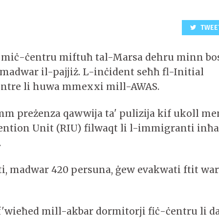
TWEE
 miċ-ċentru miftuħ tal-Marsa dehru minn bo
adwar il-pajjiż. L-inċident seħħ fl-Initial
entre li huwa mmexxi mill-AWAS.
m preżenza qawwija ta' pulizija kif ukoll me
ention Unit (RIU) filwaqt li l-immigranti inħ
.
, madwar 420 persuna, ġew evakwati ftit wara
'wieħed mill-akbar dormitorji fiċ-ċentru li da