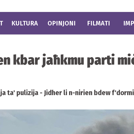
T
KULTURA
OPINJONI
FILMATI
IMP
en kbar jaħkmu parti mi
ta' pulizija - Jidher li n-nirien bdew f'dormi