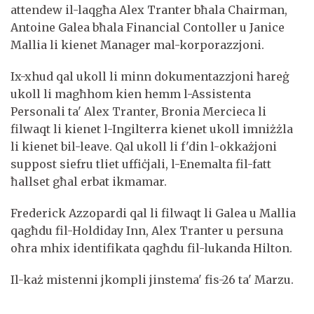
attendew il-laqgħa Alex Tranter bħala Chairman,
Antoine Galea bħala Financial Contoller u Janice
Mallia li kienet Manager mal-korporazzjoni.
Ix-xhud qal ukoll li minn dokumentazzjoni ħareġ
ukoll li magħhom kien hemm l-Assistenta
Personali ta' Alex Tranter, Bronia Mercieca li
filwaqt li kienet l-Ingilterra kienet ukoll imniżżla
li kienet bil-leave. Qal ukoll li f'din l-okkażjoni
suppost siefru tliet uffiċjali, l-Enemalta fil-fatt
ħallset għal erbat ikmamar.
Frederick Azzopardi qal li filwaqt li Galea u Mallia
qagħdu fil-Holdiday Inn, Alex Tranter u persuna
oħra mhix identifikata qagħdu fil-lukanda Hilton.
Il-każ mistenni jkompli jinstema' fis-26 ta' Marzu.