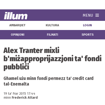
MENU
Navi
AĦBARIJIET
KULTURA
LOGIN
OPINJONI
FILMATI
SPORTS
Alex Tranter mixli
b'miżapproprijazzjoni ta' fondi
pubbliċi
Għamel użu minn fondi permezz ta' credit card
tal-Enemalta
19 ta' Frar 2015 17:44
minn
Frederick Attard