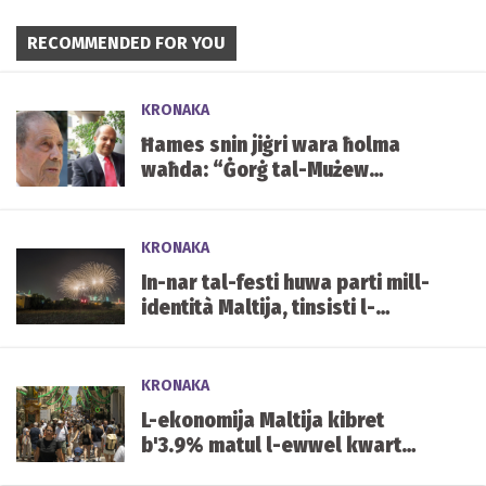
RECOMMENDED FOR YOU
KRONAKA
Ħames snin jiġri wara ħolma
waħda: “Ġorġ tal-Mużew
jixraqlu bust f’Mater Dei”
KRONAKA
In-nar tal-festi huwa parti mill-
identità Maltija, tinsisti l-
Għaqda tal-Piroteknika
KRONAKA
L-ekonomija Maltija kibret
b'3.9% matul l-ewwel kwart
tal-2026