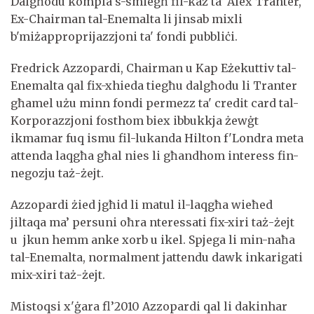
Dalgħodu kompla s-smiegħ fil-każ ta’ Alex Tranter,
Ex-Chairman tal-Enemalta li jinsab mixli
b'miżapproprijazzjoni ta' fondi pubbliċi.
Fredrick Azzopardi, Chairman u Kap Eżekuttiv tal-
Enemalta qal fix-xhieda tiegħu dalgħodu li Tranter
għamel użu minn fondi permezz ta' credit card tal-
Korporazzjoni fosthom biex ibbukkja żewġt
ikmamar fuq ismu fil-lukanda Hilton f'Londra meta
attenda laqgħa għal nies li għandhom interess fin-
negozju taż-żejt.
Azzopardi żied jgħid li matul il-laqgħa wieħed
jiltaqa ma’ persuni oħra nteressati fix-xiri taż-żejt
u jkun hemm anke xorb u ikel. Spjega li min-naħa
tal-Enemalta, normalment jattendu dawk inkarigati
mix-xiri taż-żejt.
Mistoqsi x'ġara fl’2010 Azzopardi qal li dakinhar