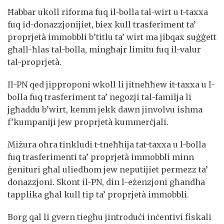
Ħabbar ukoll riforma fuq il-bolla tal-wirt u t-taxxa
fuq id-donazzjonijiet, biex kull trasferiment ta’
proprjetà immobbli b’titlu ta’ wirt ma jibqax suġġett
għall-ħlas tal-bolla, mingħajr limitu fuq il-valur
tal-proprjetà.
Il-PN qed jipproponi wkoll li jitneħħew it-taxxa u l-
bolla fuq trasferiment ta’ negozji tal-familja li
jgħaddu b’wirt, kemm jekk dawn jinvolvu ishma
f’kumpaniji jew proprjetà kummerċjali.
Miżura oħra tinkludi t-tneħħija tat-taxxa u l-bolla
fuq trasferimenti ta’ proprjetà immobbli minn
ġenituri għal uliedhom jew neputijiet permezz ta’
donazzjoni. Skont il-PN, din l-eżenzjoni għandha
tapplika għal kull tip ta’ proprjetà immobbli.
Borg qal li gvern tiegħu jintroduċi inċentivi fiskali