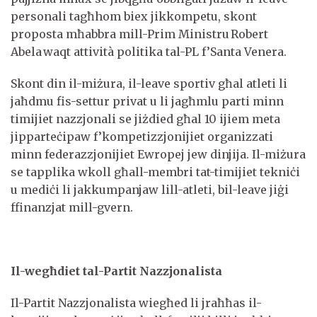
personali tagħhom biex jikkompetu, skont
proposta mħabbra mill-Prim Ministru Robert
Abela waqt attività politika tal-PL f’Santa Venera.
Skont din il-miżura, il-leave sportiv għal atleti li
jaħdmu fis-settur privat u li jagħmlu parti minn
timijiet nazzjonali se jiżdied għal 10 ijiem meta
jipparteċipaw f’kompetizzjonijiet organizzati
minn federazzjonijiet Ewropej jew dinjija. Il-miżura
se tapplika wkoll għall-membri tat-timijiet tekniċi
u mediċi li jakkumpanjaw lill-atleti, bil-leave jiġi
ffinanzjat mill-gvern.
Il-wegħdiet tal-Partit Nazzjonalista
Il-Partit Nazzjonalista wiegħed li jraħħas il-