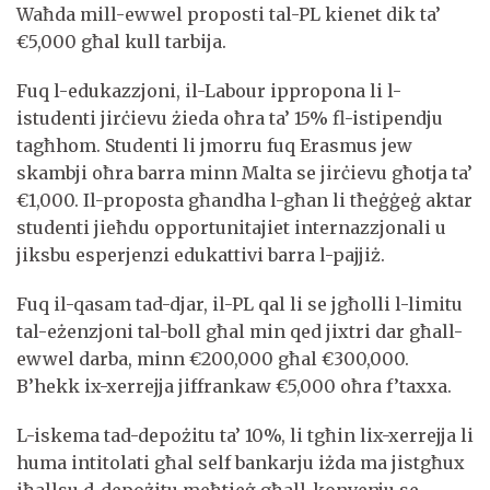
Waħda mill-ewwel proposti tal-PL kienet dik ta’
€5,000 għal kull tarbija.
Fuq l-edukazzjoni, il-Labour ippropona li l-
istudenti jirċievu żieda oħra ta’ 15% fl-istipendju
tagħhom. Studenti li jmorru fuq Erasmus jew
skambji oħra barra minn Malta se jirċievu għotja ta’
€1,000. Il-proposta għandha l-għan li tħeġġeġ aktar
studenti jieħdu opportunitajiet internazzjonali u
jiksbu esperjenzi edukattivi barra l-pajjiż.
Fuq il-qasam tad-djar, il-PL qal li se jgħolli l-limitu
tal-eżenzjoni tal-boll għal min qed jixtri dar għall-
ewwel darba, minn €200,000 għal €300,000.
B’hekk ix-xerrejja jiffrankaw €5,000 oħra f’taxxa.
L-iskema tad-depożitu ta’ 10%, li tgħin lix-xerrejja li
huma intitolati għal self bankarju iżda ma jistgħux