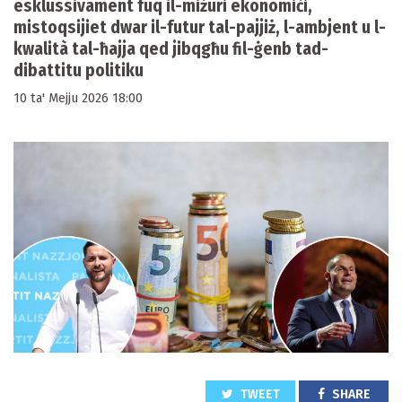
esklussivament fuq il-miżuri ekonomiċi,
mistoqsijiet dwar il-futur tal-pajjiż, l-ambjent u l-
kwalità tal-ħajja qed jibqgħu fil-ġenb tad-
dibattitu politiku
10 ta' Mejju 2026 18:00
TWEET
SHARE