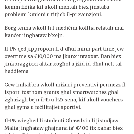
kemm fiżika kif ukoll mentali biex jinstabu
problemi kmieni u titjieb il-prevenzjoni.
Borg tenna wkoll li l-mediċini kollha relatati mal-
kanċer jingħataw b’xejn.
Il-PN qed jipproponi li d-dħul minn part-time jew
overtime sa €10,000 ma jkunx intaxxat. Dan biex
jinkoraġġixxi aktar xogħol u jżid id-dħul nett tal-
ħaddiema.
Gew imħabbra wkoll miżuri preventivi permezz fl-
isport, fosthom grants għal smartwatches għal
żgħażagħ bejn il-15 u l-25 sena, kif ukoll vouchers
għal gyms u faċilitajiet sportivi.
Il-PN wiegħed li studenti Għawdxin li jistudjaw
Malta jingħataw għajnuna ta’ €400 fix-xahar biex