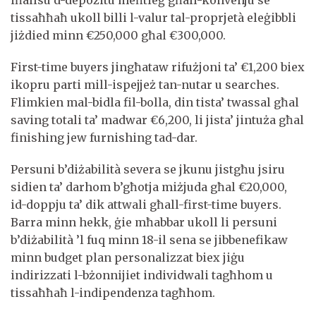
iħallsu d-depożitu meħtieġ għall-konvenju se
tissaħħaħ ukoll billi l-valur tal-proprjetà eleġibbli
jiżdied minn €250,000 għal €300,000.
First-time buyers jingħataw rifużjoni ta’ €1,200 biex
ikopru parti mill-ispejjeż tan-nutar u searches.
Flimkien mal-bidla fil-bolla, din tista’ twassal għal
saving totali ta’ madwar €6,200, li jista’ jintuża għal
finishing jew furnishing tad-dar.
Persuni b’diżabilità severa se jkunu jistgħu jsiru
sidien ta’ darhom b’għotja miżjuda għal €20,000,
id-doppju ta’ dik attwali għall-first-time buyers.
Barra minn hekk, ġie mħabbar ukoll li persuni
b’diżabilità ’l fuq minn 18-il sena se jibbenefikaw
minn budget plan personalizzat biex jiġu
indirizzati l-bżonnijiet individwali tagħhom u
tissaħħaħ l-indipendenza tagħhom.