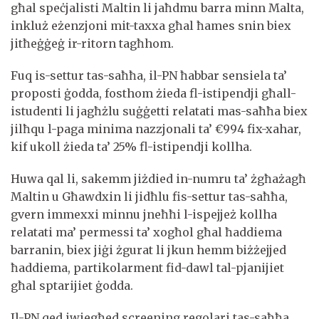
għal speċjalisti Maltin li jaħdmu barra minn Malta,
inkluż eżenzjoni mit-taxxa għal ħames snin biex
jitħeġġeġ ir-ritorn tagħhom.
Fuq is-settur tas-saħħa, il-PN ħabbar sensiela ta’
proposti ġodda, fosthom żieda fl-istipendji għall-
istudenti li jagħżlu suġġetti relatati mas-saħħa biex
jilħqu l-paga minima nazzjonali ta’ €994 fix-xahar,
kif ukoll żieda ta’ 25% fl-istipendji kollha.
Huwa qal li, sakemm jiżdied in-numru ta’ żgħażagħ
Maltin u Għawdxin li jidħlu fis-settur tas-saħħa,
gvern immexxi minnu jneħħi l-ispejjeż kollha
relatati ma’ permessi ta’ xogħol għal ħaddiema
barranin, biex jiġi żgurat li jkun hemm biżżejjed
ħaddiema, partikolarment fid-dawl tal-pjanijiet
għal sptarijiet ġodda.
Il-PN qed iwiegħed screening regolari tas-saħħa