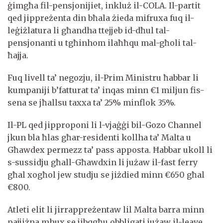
ġimgħa fil-pensjonijiet, inkluż il-COLA. Il-partit
qed jippreżenta din bħala żieda mifruxa fuq il-
leġiżlatura li għandha ttejjeb id-dħul tal-
pensjonanti u tgħinhom ilaħħqu mal-għoli tal-
ħajja.
Fuq livell ta’ negozju, il-Prim Ministru ħabbar li
kumpaniji b’fatturat ta’ inqas minn €1 miljun fis-
sena se jħallsu taxxa ta’ 25% minflok 35%.
Il-PL qed jipproponi li l-vjaġġi bil-Gozo Channel
jkun bla ħlas għar-residenti kollha ta’ Malta u
Għawdex permezz ta’ pass apposta. Ħabbar ukoll li
s-sussidju għall-Għawdxin li jużaw il-fast ferry
għal xogħol jew studju se jiżdied minn €650 għal
€800.
Atleti elit li jirrappreżentaw lil Malta barra minn
pajjiżna mhux se jibqgħu obbligati jużaw il-leave