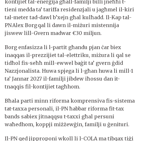
kontijiet tal-enerġija għall-familji billi jneħħi t-
tieni medda ta’ tariffa residenzjali u jagħmel il-kiri
tal-meter tad-dawl b’xejn għal kulħadd. Il-Kap tal-
PN Alex Borg qal li dawn il-miżuri mistennija
jiswew lill-Gvern madwar €30 miljun.
Borg enfasizza li l-partit għandu pjan ċar biex
inaqqas il-prezzijiet tal-elettriku, miżura li qal se
tidħol fis-seħħ mill-ewwel baġit ta’ gvern ġdid
Nazzjonalista. Huwa spjega li l-għan huwa li mill-1
ta’ Jannar 2027 il-familji jibdew iħossu dan it-
tnaqqis fil-kontijiet tagħhom.
Bħala parti minn riforma komprensiva fis-sistema
tat-taxxa personali, il-PN ħabbar riforma fit-tax
bands sabiex jitnaqqsu t-taxxi għal persuni
waħedhom, koppji miżżewġin, familji u ġenituri.
Il-PN qed jipproponi wkoll li l-COLA ma tibqax tiġi