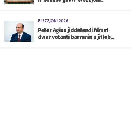
każwali tas-siġġu vakanti ta’
Carmelo Abela
ELEZZJONI 2026
Peter Agius jiddefendi filmat
dwar votanti barranin u jitlob
aktar skrutinju fuq in-
naturalizzazzjoni