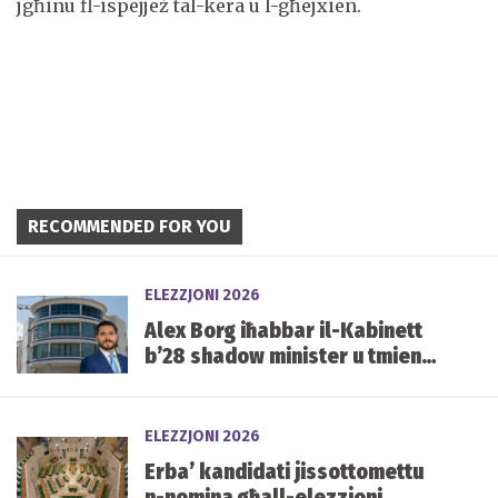
jgħinu fl-ispejjeż tal-kera u l-għejxien.
RECOMMENDED FOR YOU
ELEZZJONI 2026
Alex Borg iħabbar il-Kabinett
b’28 shadow minister u tmien
kelliema
ELEZZJONI 2026
Erba’ kandidati jissottomettu
n-nomina għall-elezzjoni