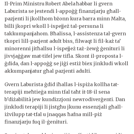
Il-Prim Ministru Robert Abela ħabbar li gvern
Laburista se jestendi l-appoġġ finanzjarju għall-
pazjenti li jkollhom bżonn kura barra minn Malta,
billi jkopri wkoll l-ispejjeż tal-persuna li
takkumpanjahom. Bħalissa, l-assistenza tal-gvern
tkopri lill-pazjent adult biss, filwaqt li fil-każ ta’
minorenni jitħallsu l-ispejjeż taż-żewġ ġenituri li
jivvjaġġaw mat-tifel jew tifla. Skont il-proposta l-
ġdida, dan l-appoġġ se jiġi estiż biex jinkludi wkoll
akkumpanjatur għal pazjenti adulti.
Gvern Laburista ġdid iħallas l-ispiża kollha tat-
terapiji meħtieġa minn tfal taħt it-18-il sena
b’diżabilità jew kundizzjoni newrodiverġenti. Dan
jinkludi terapiji li jistgħu jkunu essenzjali għall-
iżvilupp tat-tfal u jnaqqas ħafna mill-piż
finanzjarju fuq il-ġenituri.