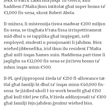
Jekk il-Patrit Laburista jibqa’ fil-Gvern, kull
ħaddiem f’Malta jkun intitolat għal super bonus ta’
€1,000 fis-sena, skont Robert Abela.
Il-miżura, li mistennija tiswa madwar €200 miljun
fis-sena, se tingħata b’rata fissa irrispettivament
mid-dħul u se tapplika għal impjegati, self-
employed, studenti u pensjonanti li jaħdmu. Biex
wieħed jibbenefika, irid ikun ilu resident f’Malta
għal mill-inqas ħames snin. Ħaddiema part-time li
jaqilgħu sa €12,000 fis-sena se jirċievu bonus ta’
mhux inqas minn €500.
Il-PL qed jipproponi żieda ta’ €250 fl-allowance tat-
tfal għal familji bi dħul ta’ inqas minn €40,000 fis-
sena. Se jiżdied ukoll l-in-work benefit għal €150
għal kull tifel jew tifla, b’żieda addizzjonali ta’ €100
għal familji fejn jaħdem ġenitur wieħed biss.