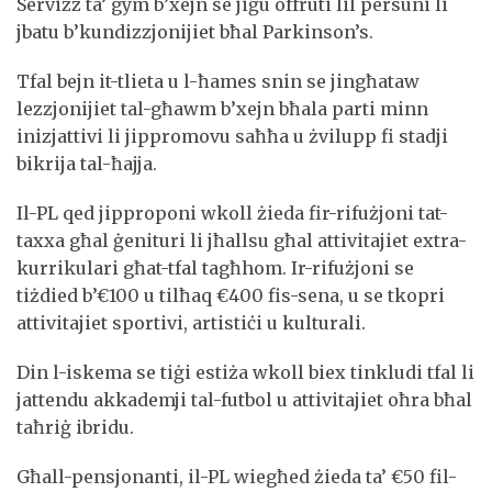
Servizz ta’ gym b’xejn se jiġu offruti lil persuni li
jbatu b’kundizzjonijiet bħal Parkinson’s.
Tfal bejn it-tlieta u l-ħames snin se jingħataw
lezzjonijiet tal-għawm b’xejn bħala parti minn
inizjattivi li jippromovu saħħa u żvilupp fi stadji
bikrija tal-ħajja.
Il-PL qed jipproponi wkoll żieda fir-rifużjoni tat-
taxxa għal ġenituri li jħallsu għal attivitajiet extra-
kurrikulari għat-tfal tagħhom. Ir-rifużjoni se
tiżdied b’€100 u tilħaq €400 fis-sena, u se tkopri
attivitajiet sportivi, artistiċi u kulturali.
Din l-iskema se tiġi estiża wkoll biex tinkludi tfal li
jattendu akkademji tal-futbol u attivitajiet oħra bħal
taħriġ ibridu.
Għall-pensjonanti, il-PL wiegħed żieda ta’ €50 fil-