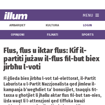
MENU
Navi
AĦBARIJIET
KULTURA
LOGIN
OPINJONI
FILMATI
SPORTS
Flus, flus u iktar flus: Kif il-
partiti jużaw il-flus fil-but biex
jirbħu l-voti
Fi ġlieda biex jirbħu l-vot tal-elettorat, il-Partit
Laburista u l-Partit Nazzjonalista qed jimlew il-
kampanja b’wegħdiet ta’ bonusijiet, tnaqqis fit-
taxxa u għotjiet li jħallu aktar flus fil-but tan-nies,
iżda waqt li l-attenzjoni qed tiffoka kważi