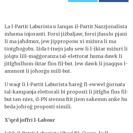
La l-Partit Laburista u lanqas il-Partit Nazzjonalista
mhuma injoranti. Forsi jiżbaljaw, forsi jfasslu pjani
li ma jaħdmux, jew jipproponu xi miżura li ma
tintgħoġobx. Iżda t-tnejn jafu sew li l-iktar miżuri li
jolqtu lill-maġġoranza tal-elettorat huma dawk li
jitfgħulhom iktar flus fil-but. Jew dawk li jnaqqsu l-
ammont li joħorġu mill-but.
U waqt li l-Partit Laburista ħareġ fl-ewwel ġurnata
tal-kampanja elettorali bi proposti li jitfgħu flus fil-
but tan-nies, il-PN stenna ftit jiem sakemm anke hu
beda joħroġ proposti simili.
X’qed joffri l-Labour