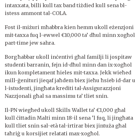
intaxxata, billi kull tax band tiżdied kull sena bl-
istess ammont tal-COLA.
Fost il-miżuri mħabbra kien hemm ukoll eżenzjoni
mit-taxxa fuq l-ewwel €10,000 ta’ dħul minn xogħol
part-time jew sahra.
Borg ħabbar ukoll inċentivi għal familji li jospitaw
studenti barranin, fejn id-dħul minn dan ix-xogħol
ikun kompletament ħieles mit-taxxa. Jekk wieħed
mill-ġenituri jieqaf jaħdem biex jieħu ħsieb id-dar u
l-istudenti, jingħata krediti tal-Assigurazzjoni
Nazzjonali għal sa massimu ta’ tliet snin.
Il-PN wiegħed ukoll Skills Wallet ta’ €1,000 għal
kull ċittadin Malti minn 18-il sena ’l fuq, li jingħata
kull tliet snin sal-età tal-irtirar biex jintuża għal
taħriġ u korsijiet relatati max-xogħol.