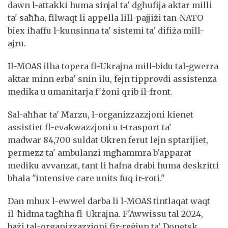
dawn l-attakki huma sinjal ta' dgħufija aktar milli
ta' saħħa, filwaqt li appella lill-pajjiżi tan-NATO
biex iħaffu l-kunsinna ta' sistemi ta' difiża mill-
ajru.
Il-MOAS ilha topera fl-Ukrajna mill-bidu tal-gwerra
aktar minn erba' snin ilu, fejn tipprovdi assistenza
medika u umanitarja f'żoni qrib il-front.
Sal-aħħar ta' Marzu, l-organizzazzjoni kienet
assistiet fl-evakwazzjoni u t-trasport ta'
madwar 84,700 suldat Ukren ferut lejn sptarijiet,
permezz ta' ambulanzi mgħammra b'apparat
mediku avvanzat, tant li ħafna drabi huma deskritti
bħala "intensive care units fuq ir-roti."
Dan mhux l-ewwel darba li l-MOAS tintlaqat waqt
il-ħidma tagħha fl-Ukrajna. F'Awwissu tal-2024,
bażi tal-organizzazzjoni fir-reġjun ta' Donetsk