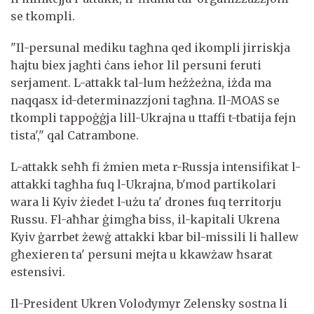
se tkompli.
"Il-persunal mediku tagħna qed ikompli jirriskja
ħajtu biex jagħti ċans ieħor lil persuni feruti
serjament. L-attakk tal-lum heżżeżna, iżda ma
naqqasx id-determinazzjoni tagħna. Il-MOAS se
tkompli tappoġġja lill-Ukrajna u ttaffi t-tbatija fejn
tista'," qal Catrambone.
L-attakk seħħ fi żmien meta r-Russja intensifikat l-
attakki tagħha fuq l-Ukrajna, b'mod partikolari
wara li Kyiv żiedet l-użu ta' drones fuq territorju
Russu. Fl-aħħar ġimgħa biss, il-kapitali Ukrena
Kyiv ġarrbet żewġ attakki kbar bil-missili li ħallew
għexieren ta' persuni mejta u kkawżaw ħsarat
estensivi.
Il-President Ukren Volodymyr Zelensky sostna li