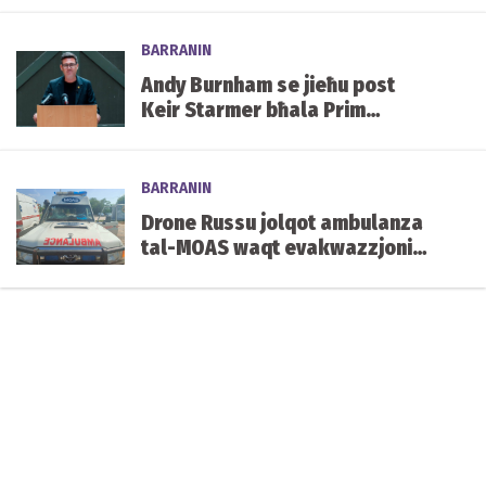
BARRANIN
Andy Burnham se jieħu post
Keir Starmer bħala Prim
Ministru tar-Renju Unit.
BARRANIN
Drone Russu jolqot ambulanza
tal-MOAS waqt evakwazzjoni
qrib il-front fl-Ukrajna