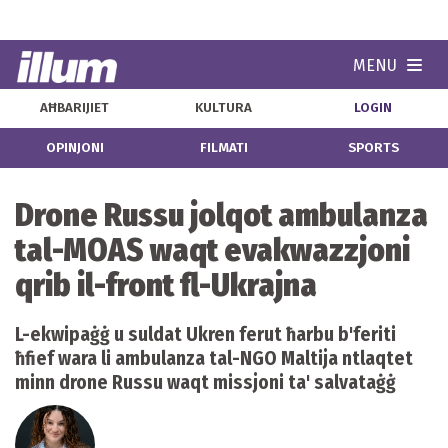
MENU
Navi
AĦBARIJIET
KULTURA
LOGIN
OPINJONI
FILMATI
SPORTS
Drone Russu jolqot ambulanza
tal-MOAS waqt evakwazzjoni
qrib il-front fl-Ukrajna
L-ekwipaġġ u suldat Ukren ferut ħarbu b'feriti
ħfief wara li ambulanza tal-NGO Maltija ntlaqtet
minn drone Russu waqt missjoni ta' salvataġġ