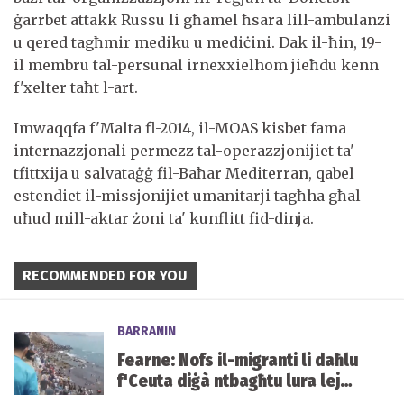
ġarrbet attakk Russu li għamel ħsara lill-ambulanzi
u qered tagħmir mediku u mediċini. Dak il-ħin, 19-
il membru tal-persunal irnexxielhom jieħdu kenn
f'xelter taħt l-art.
Imwaqqfa f'Malta fl-2014, il-MOAS kisbet fama
internazzjonali permezz tal-operazzjonijiet ta'
tfittxija u salvataġġ fil-Baħar Mediterran, qabel
estendiet il-missjonijiet umanitarji tagħha għal
uħud mill-aktar żoni ta' kunflitt fid-dinja.
RECOMMENDED FOR YOU
BARRANIN
Fearne: Nofs il-migranti li daħlu
f'Ceuta diġà ntbagħtu lura lejn
il-Marokk