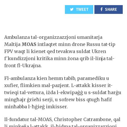
TWEET
SHARE
Ambulanza tal-organizzazzjoni umanitarja
Maltija
MOAS
intlaqtet minn drone Russu tat-tip
FPV waqt li kienet qed tevakwa suldat Ukren
f'kundizzjoni kritika minn żona qrib il-linja tal-
front fl-Ukrajna.
Fl-ambulanza kien hemm tabib, paramediku u
xufier, flimkien mal-pazjent. L-attakk kisser it-
twieqi tal-vettura, iżda l-ekwipaġġ u s-suldat ħarġu
mingħajr ġrieħi serji, u sofrew biss qtugħ ħafif
minħabba l-ħġieġ imkisser.
Il-fundatur tal-MOAS, Christopher Catrambone, qal
li minkejja l-attakk, il-ħidma tal-organizzazzjoni